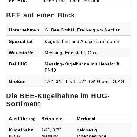
bei HUG
selben Tag in den Versand
BEE auf einen Blick
Unternehmen
G. Bee GmbH, Freiberg am Neckar
Spezialität
Kugelhähne und Absperrarmaturen
Werkstoffe
Messing, Edelstahl, Guss
Bei HUG
Messing-Kugelhähne mit Hebelgriff,
PN40
Größen
1/4", 3/8" bis 1.1/2", IG/IG und IG/AG
Die BEE-Kugelhähne im HUG-
Sortiment
Ausführung
Beispiele
Merkmal
Kugelhahn
1/4", 3/8"
beidseitig
IG/IG
Messing,
Innengewinde