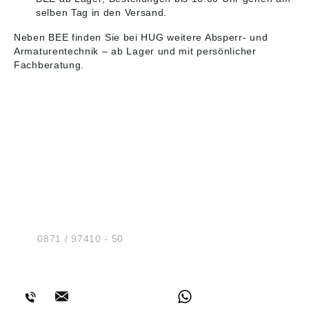
selben Tag in den Versand.
Neben BEE finden Sie bei HUG weitere
Absperr- und
Armaturentechnik
– ab Lager und mit persönlicher
Fachberatung.
HUG® Technik und
Sicherheit GmbH
Am Industriegleis 7
D-84030 Ergolding
Tel.:
0871 / 97410 - 50
BERATUNG