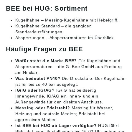
BEE bei HUG: Sortiment
Kugelhähne
– Messing-Kugelhähne mit Hebelgriff.
Kugelhähne Standard
– die gängigen
Standardausführungen.
Absperrungen
– Absperrarmaturen im Überblick.
Häufige Fragen zu BEE
Wofür steht die Marke BEE?
Für Kugelhähne und
Absperrarmaturen – die G. Bee GmbH aus Freiberg
am Neckar.
Was bedeutet PN40?
Die Druckstufe: Der Kugelhahn
ist für bis zu 40 bar ausgelegt.
IG/IG oder IG/AG?
IG/IG hat beidseitig
Innengewinde, IG/AG ein Innen- und ein
Außengewinde für den direkten Anschluss.
Messing oder Edelstahl?
Messing für Wasser,
Heizung und neutrale Medien; Edelstahl bei
aggressiven Medien.
Ist BEE bei HUG ab Lager verfügbar?
HUG führt
BEE ab Lager; Bestellungen bis 16:00 Uhr gehen am