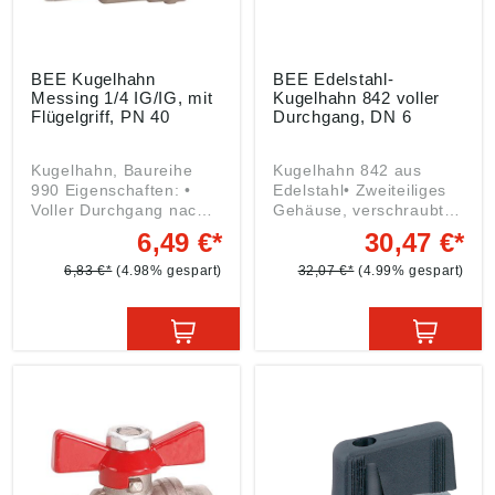
BEE Kugelhahn
BEE Edelstahl-
Messing 1/4 IG/IG, mit
Kugelhahn 842 voller
Flügelgriff, PN 40
Durchgang, DN 6
Kugelhahn, Baureihe
Kugelhahn 842 aus
990 Eigenschaften: •
Edelstahl• Zweiteiliges
Voller Durchgang nach
Gehäuse, verschraubt •
DIN EN 1983 • Innen-
Voller Durchfluss • Mit
6,49 €*
30,47 €*
und Außengewinde nach
ausblassicheren
DIN ISO 228 •
Schaltwelle und
6,83 €*
(4.98% gespart)
32,07 €*
(4.99% gespart)
Ausblassichere
einstellbarer
vernickelte
Stopfbuchse
Messingschaltwelle
(Stopfbuchsmutter muss
Einsatzbereiche: •
in zeitlichen Abständen
Wasser • Öl • Druckluft •
nachgezogen werden) •
Kraftstoffe Technische
Innengewinde nach ISO
Daten: Material:
7/1 • Baulänge nach DIN
Gehäuse: Messing
3202 M3 • Für Wasser,
CW617N, vernickelt;
Öl, Druckluft, Kraftstoff,
Kugel: Messing
Lösungsmittel, Dampf,
CW614N, verchromt;
aggressive Medien,