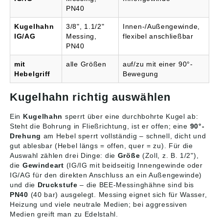
PN40
Kugelhahn
3/8", 1.1/2"
Innen-/Außengewinde,
IG/AG
Messing,
flexibel anschließbar
PN40
mit
alle Größen
auf/zu mit einer 90°-
Hebelgriff
Bewegung
Kugelhahn richtig auswählen
Ein
Kugelhahn
sperrt über eine durchbohrte Kugel ab:
Steht die Bohrung in Fließrichtung, ist er offen; eine
90°-
Drehung
am Hebel sperrt vollständig – schnell, dicht und
gut ablesbar (Hebel längs = offen, quer = zu). Für die
Auswahl zählen drei Dinge: die
Größe
(Zoll, z. B. 1/2"),
die
Gewindeart
(IG/IG mit beidseitig Innengewinde oder
IG/AG für den direkten Anschluss an ein Außengewinde)
und die
Druckstufe
– die BEE-Messinghähne sind bis
PN40
(40 bar) ausgelegt. Messing eignet sich für Wasser,
Heizung und viele neutrale Medien; bei aggressiven
Medien greift man zu Edelstahl.