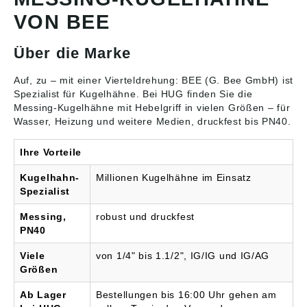
CW614N, verchromt;
Einsatzbereiche:
Kugeldichtung: PTFE;
•Druckluft •Wasser
VON BEE
Schaltwellendichtung:
•Kraftstoffe Technische
O-Ringe, Viton;
Daten: Material:
Hebelgriff: Stahl
Gehäuse und Kugel:
Über die Marke
verzinkt, mit roter
Messing verchromt,
Kunststoffummantelung;
Schaltwelle: Messing,
Auf, zu – mit einer Vierteldrehung: BEE (G. Bee GmbH) ist
Flügelgriff: Aluminium,
Kugeldichtung: PTFE,
Spezialist für
Kugelhähne
. Bei HUG finden Sie die
rot lackiert; ISO-T Griff:
Spindeldichtung: O-Ring
Messing-Kugelhähne mit Hebelgriff in vielen Größen – für
PA 6 Betriebsdruck: 40
= Viton®, Griff: Nylon,
Wasser, Heizung und weitere Medien, druckfest bis PN40.
bar Temperaturbereich:
schwarz
–20 °C bis +180 °C,
Temperaturbereich: –20
ISO-T Griff –20 °C bis
°C bis +90 °C (abhängig
Ihre Vorteile
+150 °C Angaben
vom Betriebsdruck)
gemäß
Abbildung ähnlich.
Kugelhahn-
Millionen Kugelhähne im Einsatz
Produktsicherheitsveror
Angaben gemäß
Spezialist
dnung ((EU) 2023/998):
Produktsicherheitsveror
G. Bee GmbH, Robert-
dnung ((EU) 2023/998):
Messing,
robust und druckfest
Bosch-Straße 14, 71691
G. Bee GmbH, Robert-
PN40
Freiberg a.N., DE,
Bosch-Straße 14, 71691
info@g-bee.de
Freiberg a.N., DE,
Viele
von 1/4" bis 1.1/2", IG/IG und IG/AG
info@g-bee.de
Größen
Ab Lager
Bestellungen bis 16:00 Uhr gehen am