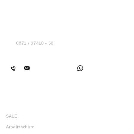
HUG® Technik und
Sicherheit GmbH
Am Industriegleis 7
D-84030 Ergolding
Tel.:
0871 / 97410 - 50
BERATUNG
SHOP
SALE
Arbeitsschutz