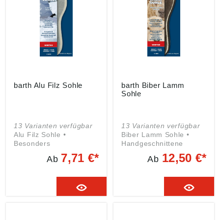
barth Alu Filz Sohle
barth Biber Lamm
Sohle
13 Varianten verfügbar
13 Varianten verfügbar
Alu Filz Sohle •
Biber Lamm Sohle •
Besonders
Handgeschnittene
kälteisolierend durch
Lammfellsohle aus
7,71 €*
12,50 €*
Ab
Ab
Alu-Zwischenschicht •
echtem Schaffell
Wärmender Filz auf
Ober- und Unterseite