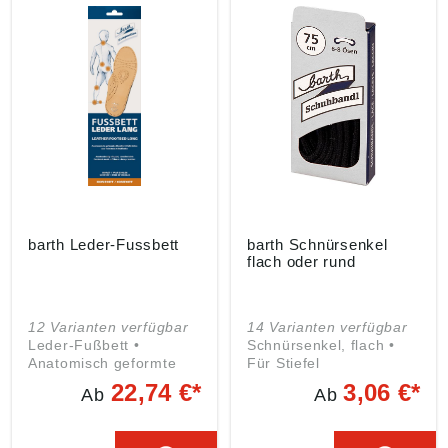
barth Leder-Fussbett
barth Schnürsenkel
flach oder rund
12 Varianten verfügbar
14 Varianten verfügbar
Leder-Fußbett •
Schnürsenkel, flach •
Anatomisch geformte
Für Stiefel
Kompfortfußstütze aus
22,74 €*
3,06 €*
Ab
Ab
echtem Schafleder