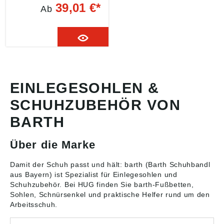
Spikes • Universalgröße
39,01 €*
Ab
(38–46) Angaben
gemäß
Produktsicherheitsveror
dnung ((EU) 2023/998):
Barth GmbH,
Hirschberger Str.3,
83129 Hoeslwang, DE,
info@barth-
wuppertal.de
EINLEGESOHLEN &
SCHUHZUBEHÖR VON
BARTH
Über die Marke
Damit der Schuh passt und hält: barth (Barth Schuhbandl
aus Bayern) ist Spezialist für
Einlegesohlen und
Schuhzubehör
. Bei HUG finden Sie barth-Fußbetten,
Sohlen, Schnürsenkel und praktische Helfer rund um den
Arbeitsschuh.