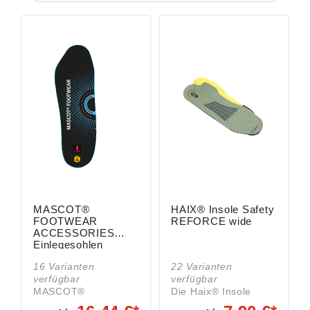
MASCOT®
HAIX® Insole Safety
FOOTWEAR
REFORCE wide
ACCESSORIES
Einlegesohlen
16 Varianten
22 Varianten
verfügbar
verfügbar
MASCOT®
Die Haix® Insole
FOOTWEAR
Safety REFORCE