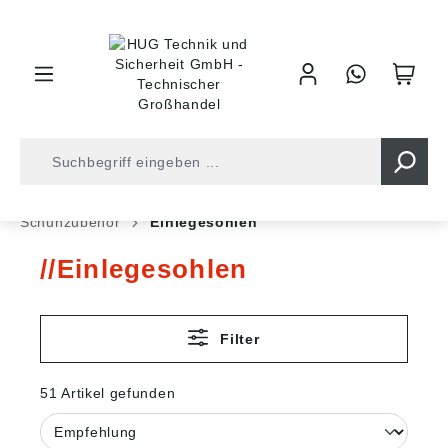
inhalt springen
Shop
Arbeitsschutz
Sicherheitsschuhe
Schuhzubehör
Einlegesohlen
Einlegesohlen
Filter
51 Artikel gefunden