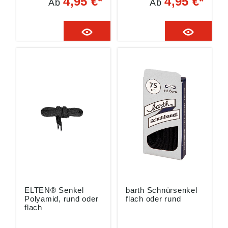
4,95 €*
4,95 €*
Ab
Ab
Schnürsenkel
Schnürsenkel
schwarz/schwarzSch
»Pollux«
nürsenkel aus
schwarz/schwarzSch
Polyester, äußerst
nürsenkel aus
strapazierfähigMit
Polyester, äußerst
MASCOT-LogoIn drei
strapazierfähigIn vier
Längen erhältlich
Längen erhältlich
ELTEN® Senkel
barth Schnürsenkel
Polyamid, rund oder
flach oder rund
flach