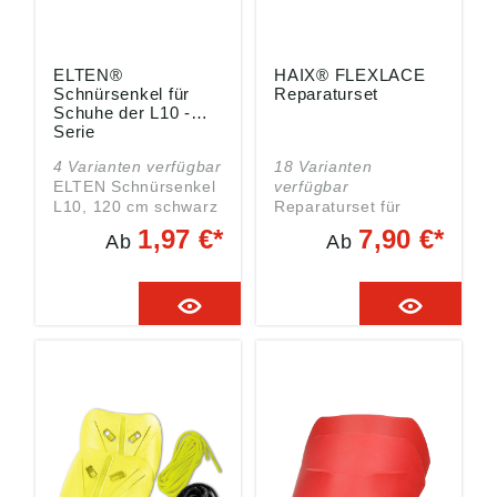
Deutschland, E-Mail:
service@elten.com
ELTEN®
HAIX® FLEXLACE
Schnürsenkel für
Reparaturset
Schuhe der L10 -
Serie
4 Varianten verfügbar
18 Varianten
ELTEN Schnürsenkel
verfügbar
L10, 120 cm schwarz
Reparaturset für
Schnürsenkel
HAIX FLEXLACES
1,97 €*
7,90 €*
Ab
Ab
schwarz aus
Das Senkel-
Polyester, geeignet
Reparaturset enthält
für Schuhe der L10
zwei FLEXLACE
Serie. Geeignet für
Gummisenkel, die
Sicherheitsschuhe,
sich individuell in der
Material: Polyester
Länge anpassen
Angaben gemäß
lassen, sowie die
Produktsicherheitsver
dazugehörigen
ordnung ((EU)
Verbindungsstücke
2023/988): Elten
und Verschlüsse.
GmbH, Ostwall 7-13,
47589 Uedem,
Deutschland, E-Mail: