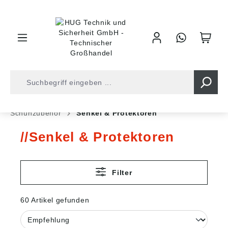
inhalt springen
Shop
Arbeitsschutz
Sicherheitsschuhe
Schuhzubehör
Senkel & Protektoren
Senkel & Protektoren
Filter
60 Artikel gefunden