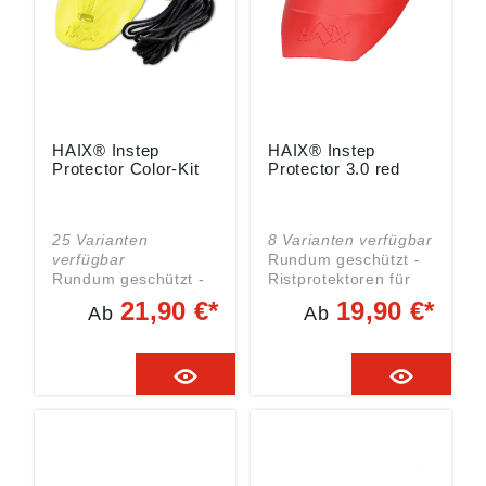
service@elten.com
HAIX® Instep
HAIX® Instep
Protector Color-Kit
Protector 3.0 red
25 Varianten
8 Varianten verfügbar
verfügbar
Rundum geschützt -
Rundum geschützt -
Ristprotektoren für
Ristprotektoren für
Deine FIRE Schuhe
21,90 €*
19,90 €*
Ab
Ab
Deine FIRE Schuhe
Ein Paar
Austauschbares Rist
austauschbare Rist-
Protector Color Kit
Protektoren für den
Black-Grey (Schwarz-
FIRE HERO 3.0.
Grau).Ein Set
beinhaltet zwei
Protektoren, zzgl.
vier Schnürsenkel.
Für je ein Paar