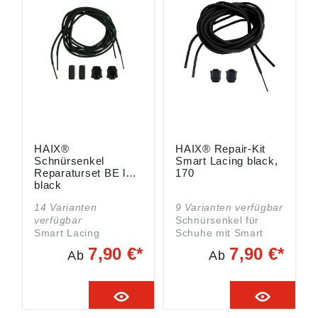
Schuhe wird ein Set
benötigt.
HAIX®
HAIX® Repair-Kit
Schnürsenkel
Smart Lacing black,
Reparaturset BE low
170
black
14 Varianten
9 Varianten verfügbar
verfügbar
Schnürsenkel für
Smart Lacing
Schuhe mit Smart
Schnürsenkel für
Lacing System
7,90 €*
7,90 €*
Ab
Ab
Deinen BLACK
Austauschbare
EAGLE
Schnürsenkel
Austauschbare
Schnürsenkel