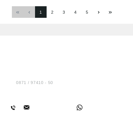
1
2
3
4
5
HUG® Technik und
Sicherheit GmbH
Am Industriegleis 7
D-84030 Ergolding
Tel.:
0871 / 97410 - 50
BERATUNG