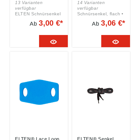
13 Varianten
14 Varianten
verfügbar
verfügbar
ELTEN Schnürsenkel
Schnürsenkel, flach •
rund aus Polyamid,
Für Stiefel
3,00 €*
3,06 €*
Ab
Ab
80 cm Geeignet für
Sicherheitsschuhe,
Material: Polyamid
Angaben gemäß
Produktsicherheitsver
ordnung ((EU)
2023/988): Elten
GmbH, Ostwall 7-13,
47589 Uedem,
Deutschland, E-Mail:
service@elten.com
ELTEN® Lace Loop,
ELTEN® Senkel