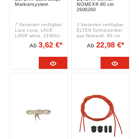
Markiersystem
NOMEX® 80 cm
2600260
7 Varianten verfügbar
3 Varianten verfügbar
Lace Loop, LACE
ELTEN Schnürsenkel
LOOP white, 310001-
aus Nomex®, 80 cm
VE, ELTEN
Feuerfeste
3,62 €*
22,98 €*
Ab
Ab
ACCESSORIES
Schnürsenkel Die
Angaben gemäß
Schnürsenkel
Produktsicherheitsver
bestehen aus dem
ordnung ((EU)
hitze- und
2023/988): Elten
flammbeständigem
GmbH, Ostwall 7-13,
Material NOMEX®.
47589 Uedem,
Geeignet für
Deutschland, E-Mail:
Sicherheitsschuhe,
service@elten.com
Material: NOMEX®,
NOMEX® ist hitze-
und flammbeständig
Angaben gemäß
Produktsicherheitsver
ordnung ((EU)
2023/988): Elten
GmbH, Ostwall 7-13,
47589 Uedem,