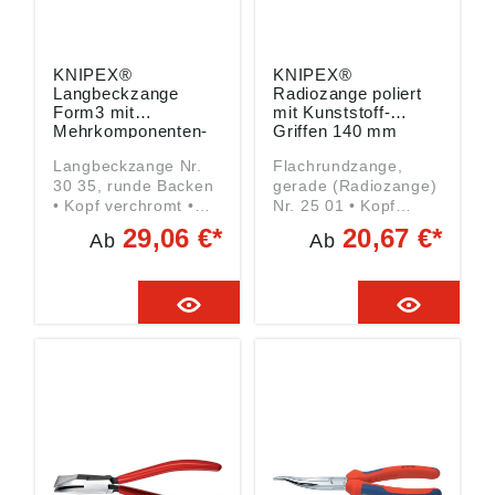
DE, info@knipex.de
KNIPEX®
KNIPEX®
Langbeckzange
Radiozange poliert
Form3 mit
mit Kunststoff-
Mehrkomponenten-
Griffen 140 mm
Griffen 160 mm
Langbeckzange Nr.
Flachrundzange,
30 35, runde Backen
gerade (Radiozange)
• Kopf verchromt •
Nr. 25 01 • Kopf
Griffe mit
poliert • Griffe mit
29,06 €*
20,67 €*
Ab
Ab
Mehrkomponenten-
Kunststoff-Hüllen •
Kunststoff-Hüllen •
Vanadium-
Chrom-Vanadium-
Elektrostahl • DIN
Elektrostahl • DIN
ISO 5745 • Flach-
ISO 5745 • Lange
runde, spitze Backen
runde Backen •
• Greifflächen
Greifflächen glatt
gezahnt Angaben
Angaben gemäß
gemäß
Produktsicherheitsver
Produktsicherheitsver
ordnung ((EU)
ordnung ((EU)
2023/998): KNIPEX-
2023/998): KNIPEX-
Werk C. Gustav
Werk C. Gustav
Putsch KG,
Putsch KG,