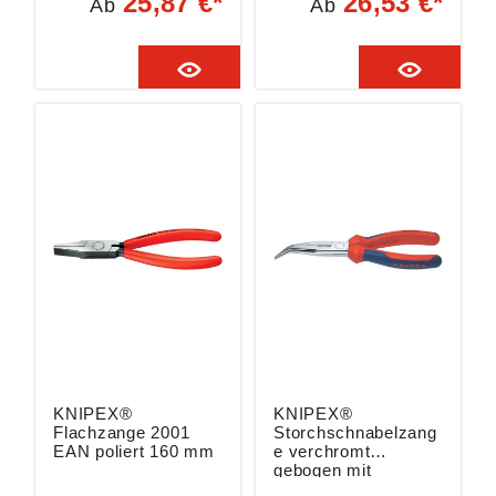
25,87 €*
26,53 €*
Ab
Ab
Kunststoff-Hüllen •
Kopf poliert • Griffe
Spezial-
mit Kunststoff-Hüllen
Werkzeugstahl,
• Vanadium-
geschmiedet,
Elektrostahl • DIN
ölgehärtet • DIN ISO
ISO 5745 • Flach-
5745 • Runde, kurze
runde, lange, spitze
Backen • Greifflächen
Backen • Greifflächen
glatt • Zum Anbiegen
gezahnt Angaben
von Drahtösen
gemäß
Angaben gemäß
Produktsicherheitsver
Produktsicherheitsver
ordnung ((EU)
ordnung ((EU)
2023/998): KNIPEX-
2023/998): KNIPEX-
Werk C. Gustav
Werk C. Gustav
Putsch KG,
Putsch KG,
Oberkamper Str. 13,
Oberkamper Str. 13,
42349 Wuppertal,
42349 Wuppertal,
DE, info@knipex.de
DE, info@knipex.de
KNIPEX®
KNIPEX®
Flachzange 2001
Storchschnabelzang
EAN poliert 160 mm
e verchromt
gebogen mit
Mehrkomponenten-