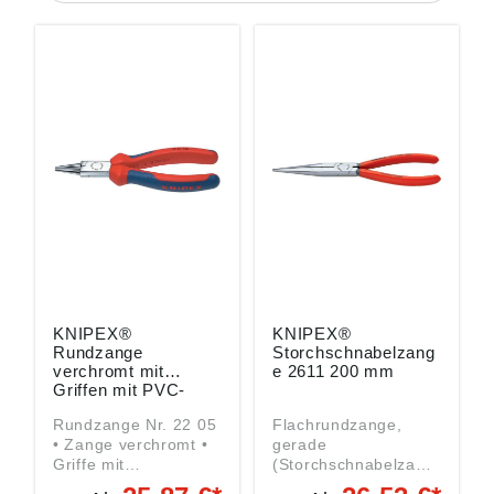
KNIPEX®
KNIPEX®
Rundzange
Storchschnabelzang
verchromt mit
e 2611 200 mm
Griffen mit PVC-
Überzug 140 mm
Rundzange Nr. 22 05
Flachrundzange,
• Zange verchromt •
gerade
Griffe mit
(Storchschnabelzang
Mehrkomponenten-
e) Nr. 26 11 200 •