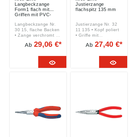
Langbeckzange
Justierzange
Form1 flach mit
flachspitz 135 mm
Griffen mit PVC-
Überzug 140 mm
Langbeckzange Nr.
Justierzange Nr. 32
30 15, flache Backen
11 135 • Kopf poliert
• Zange verchromt •
• Griffe mit
Griffe mit
Kunststoff-Hüllen •
29,06 €*
27,40 €*
Ab
Ab
Mehrkomponenten-
Chrom-Vanadium-
Kunststoff-Hüllen •
Elektrostahl • DIN
Chrom-Vanadium-
5235 • Flach-schmale
Elektrostahl • DIN
Backen • Zum
ISO 5745 • Lange
Greifen von Bauteilen
flache Backen •
und Drähten sowie
Greifflächen gezahnt
zum Biegen von
Angaben gemäß
Kontakt- und
Produktsicherheitsver
Relaisfedern
ordnung ((EU)
Angaben gemäß
2023/998): KNIPEX-
Produktsicherheitsver
Werk C. Gustav
ordnung ((EU)
Putsch KG,
2023/998): KNIPEX-
Oberkamper Str. 13,
Werk C. Gustav
42349 Wuppertal,
Putsch KG,
DE, info@knipex.de
Oberkamper Str. 13,
42349 Wuppertal,