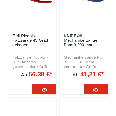
Oberkamper Str. 13,
Oberkamper Str. 13,
42349 Wuppertal,
42349 Wuppertal,
DE, info@knipex.de
DE, info@knipex.de
Erdi Piccolo-
KNIPEX®
Falzzange 45 Grad
Mechanikerzange
gebogen
Form3 200 mm
Falzzange Piccolo •
Mechanikerzange Nr.
Qualitätsstahl,
38 35 200 • Kopf
geschmiedet • Griffe
verchromt • Griffe mit
mit Kunststoffhüllen •
Mehrkomponenten-
56,38 €*
41,21 €*
Ab
Ab
Für kleine präzise
Kunststoff-Hüllen •
Falz- und
Vanadium-
Biegearbeiten
Elektrostahl • DIN
Angaben gemäß
ISO 5745 • Gekröpft,
Produktsicherheitsver
flach-runde Backen •
ordnung ((EU)
Greifflächen
2023/998): BESSEY
kreuzgezahnt • Hohe
Tool GmbH & Co. KG,
Biegefestigkeit der
Mühlwiesenstr. 40,
Zangenbacken und