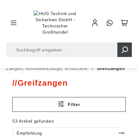
inhalt springen
Shop
Werkzeuge
Zangen • Scheren
Zangen, Kombiwerkzeuge, Ersatzteile
Greifzangen
Greifzangen
Filter
53 Artikel gefunden