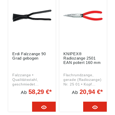
74321 Bietigheim-
Zangenspitzen
Bissingen, DE, tool-
Angaben gemäß
info@bessey.de
Produktsicherheitsver
ordnung ((EU)
2023/998): KNIPEX-
Werk C. Gustav
Putsch KG,
Oberkamper Str. 13,
42349 Wuppertal,
DE, info@knipex.de
Erdi Falzzange 90
KNIPEX®
Grad gebogen
Radiozange 2501
EAN poliert 160 mm
Falzzange •
Flachrundzange,
Qualitätsstahl,
gerade (Radiozange)
geschmiedet
Nr. 25 01 • Kopf
Angaben gemäß
poliert • Griffe mit
58,29 €*
20,94 €*
Ab
Ab
Produktsicherheitsver
Kunststoff-Hüllen •
ordnung ((EU)
Vanadium-
2023/998): BESSEY
Elektrostahl • DIN
Tool GmbH & Co. KG,
ISO 5745 • Flach-
Mühlwiesenstr. 40,
runde, spitze Backen