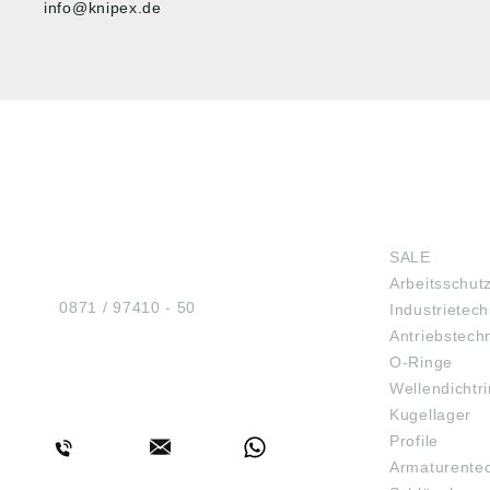
info@knipex.de
HUG® Technik und
SHOP
Sicherheit GmbH
SALE
Am Industriegleis 7
Arbeitsschut
D-84030 Ergolding
Tel.:
0871 / 97410 - 50
Industrietech
Antriebstech
O-Ringe
Wellendichtr
BERATUNG
Kugellager
Profile
Armaturente