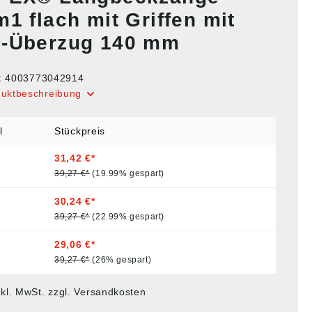
1 flach mit Griffen mit
-Überzug 140 mm
:
4003773042914
duktbeschreibung
l
Stückpreis
31,42 €*
39,27 €*
(19.99% gespart)
30,24 €*
39,27 €*
(22.99% gespart)
29,06 €*
39,27 €*
(26% gespart)
nkl. MwSt. zzgl. Versandkosten