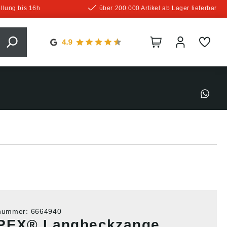
llung bis 16h
über 200.000 Artikel ab Lager lieferbar
tnummer:
6664940
PEX® Langbeckzange