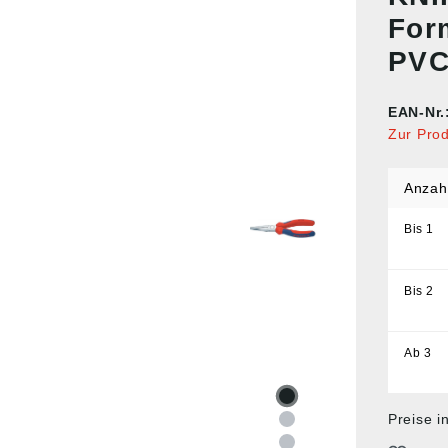
Form
PVC
EAN-Nr.
Zur Pro
Anzah
Bis
1
Bis
2
Ab
3
Preise i