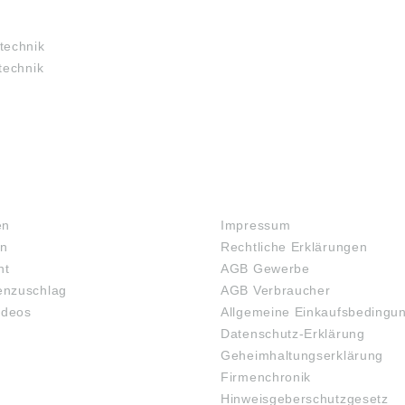
technik
technik
RECHTLICHES
en
Impressum
en
Rechtliche Erklärungen
ht
AGB Gewerbe
nzuschlag
AGB Verbraucher
ideos
Allgemeine Einkaufsbedingu
Datenschutz-Erklärung
Geheimhaltungserklärung
Firmenchronik
Hinweisgeberschutzgesetz