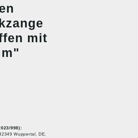
nen
kzange
ffen mit
mm"
023/998):
42349 Wuppertal, DE,