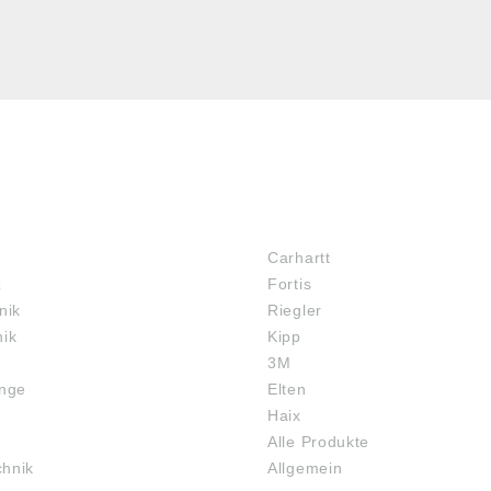
MARKENSHOPS
Carhartt
z
Fortis
nik
Riegler
nik
Kipp
3M
inge
Elten
Haix
Alle Produkte
chnik
Allgemein