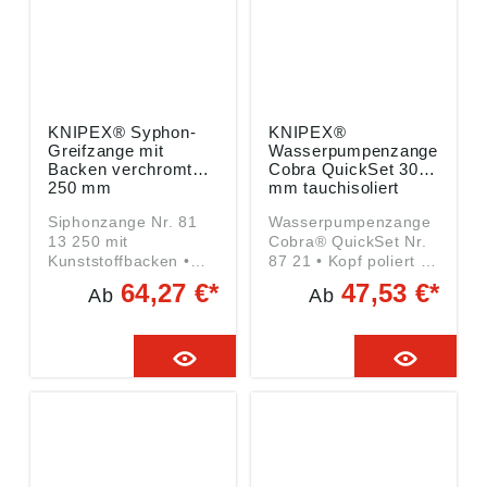
Angaben gemäß
Remscheider Straße
Produktsicherheitsver
149, 42899
ordnung ((EU)
Remscheid, DE,
2023/998): KNIPEX-
gedore.empfang@ged
Werk C. Gustav
ore.com
Putsch KG,
Oberkamper Str. 13,
KNIPEX® Syphon-
KNIPEX®
42349 Wuppertal, DE,
Greifzange mit
Wasserpumpenzange
info@knipex.de
Backen verchromt
Cobra QuickSet 300
250 mm
mm tauchisoliert
Siphonzange Nr. 81
Wasserpumpenzange
13 250 mit
Cobra® QuickSet Nr.
Kunststoffbacken •
87 21 • Kopf poliert •
Zange verchromt •
Griffe
64,27 €*
47,53 €*
Ab
Ab
Chrom-Vanadium-
mitrutschhemmenden
Elektrostahl • Griffe
Kunststoff-Hüllen •
mit Kunststoff
Chrom-Vanadium-
überzogen • 25-fach
Elektrostahl •
verstellbar •
Klemmschutz
Greifbacken
verhindert
durchgehend gezahnt
Quetschverletzungen
• Mit
• Selbstklemmend an
auswechselbaren
Rohren und Muttern •
Kunststoffbacken für
Schnelle und