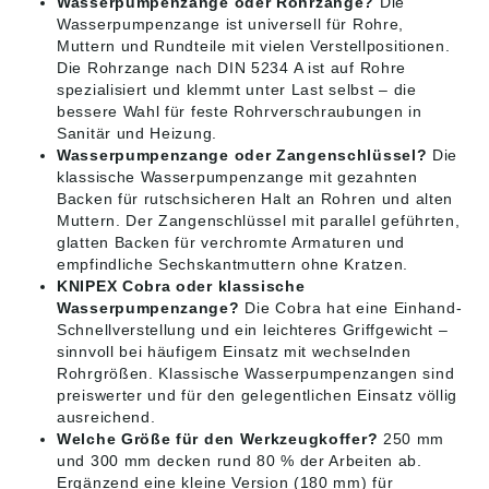
Wasserpumpenzange oder Rohrzange?
Die
Wasserpumpenzange ist universell für Rohre,
Muttern und Rundteile mit vielen Verstellpositionen.
Die Rohrzange nach DIN 5234 A ist auf Rohre
spezialisiert und klemmt unter Last selbst – die
bessere Wahl für feste Rohrverschraubungen in
Sanitär und Heizung.
Wasserpumpenzange oder Zangenschlüssel?
Die
klassische Wasserpumpenzange mit gezahnten
Backen für rutschsicheren Halt an Rohren und alten
Muttern. Der Zangenschlüssel mit parallel geführten,
glatten Backen für verchromte Armaturen und
empfindliche Sechskantmuttern ohne Kratzen.
KNIPEX Cobra oder klassische
Wasserpumpenzange?
Die Cobra hat eine Einhand-
Schnellverstellung und ein leichteres Griffgewicht –
sinnvoll bei häufigem Einsatz mit wechselnden
Rohrgrößen. Klassische Wasserpumpenzangen sind
preiswerter und für den gelegentlichen Einsatz völlig
ausreichend.
Welche Größe für den Werkzeugkoffer?
250 mm
und 300 mm decken rund 80 % der Arbeiten ab.
Ergänzend eine kleine Version (180 mm) für