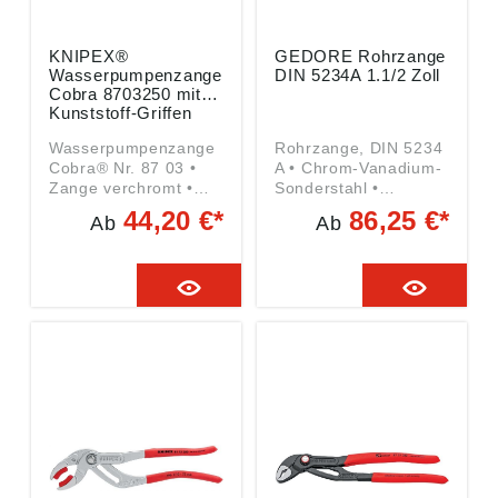
Werkzeuge GmbH,
Industriestrasse 7,
65779 Kelkheim, DE,
KNIPEX®
GEDORE Rohrzange
info@rothenberger.co
Wasserpumpenzange
DIN 5234A 1.1/2 Zoll
m
Cobra 8703250 mit
Kunststoff-Griffen
250 mm
Wasserpumpenzange
Rohrzange, DIN 5234
Cobra® Nr. 87 03 •
A • Chrom-Vanadium-
Zange verchromt •
Sonderstahl •
Griffe mit
Gesenkgeschmiedet •
44,20 €*
86,25 €*
Ab
Ab
rutschhemmenden
Kopf 85° abgewinkelt
Kunststoff-Hüllen •
• DIN 5234, Form A •
Chrom-Vanadium-
Schwedisches Modell
Elektrostahl •
• Mit unverlierbarer
Klemmschutz
Stellmutter •
verhindert
Besonders massive
Quetschverletzungen
Ausführung für hohe
• Selbstklemmend an
Beanspruchungen
Rohren und Muttern
Angaben gemäß
Hinweis:
Produktsicherheitsver
Bogenförmige
ordnung ((EU)
Rasterverstellung für
2023/998): GEDORE
30 % mehr
Werkzeugfabrik
Greifkapazität.
GmbH & Co. KG,