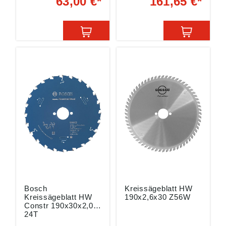
63,00 €*
161,65 €*
groben Trennen von
gegen Betonreste
allen Hart- und
Passend für: Casals,
Weichhölzern
DeWalt, Elektra, ELU,
Passend für:
Felisatti, Haager,
Black&Decker, Bosch,
Holz Her, Holzkraft,
Peugeot, Rockwell,
Inca, Lurem, Metabo,
Ryobi, Scheer, Skil,
Norsaw, Scheppach,
Ulmia und Akku-
Schleicher, Sicar,
Kreissägen Angaben
Ulmia Angaben
gemäß
gemäß
Produktsicherheitsver
Produktsicherheitsver
ordnung ((EU)
ordnung ((EU)
2023/998): TKM
2023/998): TKM
GmbH, In der Fleute
GmbH, In der Fleute
18, 42897
18, 42897
Remscheid, DE,
Remscheid, DE,
info@tkmgroup.com
info@tkmgroup.com
Bosch
Kreissägeblatt HW
Kreissägeblatt HW
190x2,6x30 Z56W
Constr 190x30x2,0
24T