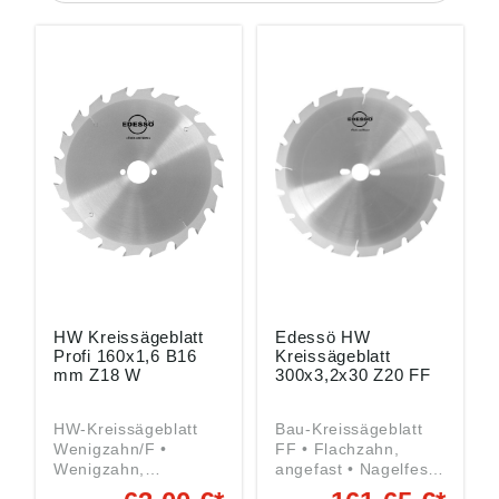
HW Kreissägeblatt
Edessö HW
Profi 160x1,6 B16
Kreissägeblatt
mm Z18 W
300x3,2x30 Z20 FF
HW-Kreissägeblatt
Bau-Kreissägeblatt
Wenigzahn/F •
FF • Flachzahn,
Wenigzahn,
angefast • Nagelfest
geschliffen • Zum
und unempfindlich