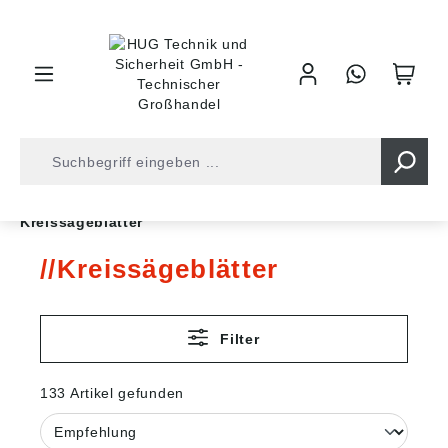
inhalt springen
Shop
Werkzeuge
Sägen und Trennwerkzeuge
Kreissägeblätter
Kreissägeblätter
Filter
133 Artikel gefunden