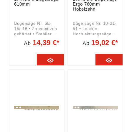
610mm
Ergo 760mm
Hobelzahn
Bügelsäge Nr. SE-
Bügelsäge Nr. 10-21-
15/-16 • Zahnspitzen
51 • Leichte
gehärtet • Stabiler
Hochleistungssäge
ovaler Bügel •
mit sehr stabilem
14,39 €*
19,02 €*
Ab
Ab
Schnellspannhebel •
Rahmen •
Für hartes und
Pulverlackiert •
trockenes Holz
Ergonomischer Griff •
Angaben gemäß
Knöchelschutz •
Produktsicherheitsver
Leicht bedienbarer
ordnung ((EU)
Spannmechanismus
2023/998): SNA
Angaben gemäß
Germany GmbH,
Produktsicherheitsver
Willettstraße 10,
ordnung ((EU)
40822 Mettmann, DE,
2023/998): SNA
Verkauf_1@snaeurop
Germany GmbH,
e.com
Willettstraße 10,
40822 Mettmann, DE,
Verkauf_1@snaeurop
e.com