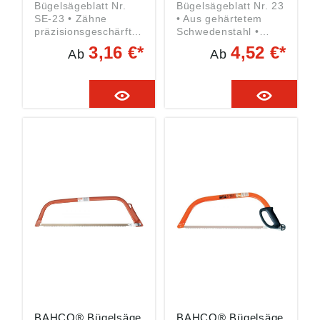
Bügelsägeblatt Nr.
Bügelsägeblatt Nr. 23
SE-23 • Zähne
• Aus gehärtetem
präzisionsgeschärft
Schwedenstahl •
für langanhaltende
Zähne
3,16 €*
4,52 €*
Ab
Ab
Schnittqualität •
präzisionsgefeilt und
Zahnspitzen
geschränkt für lang
induktionsgehärtet •
anhaltende
Für hartes und
Schnittqualität •
trockenes Holz
Zahnspitzen
Angaben gemäß
induktionsgehärtet •
Produktsicherheitsver
Zum Sägen von
ordnung ((EU)
frischem Holz
2023/998): SNA
Angaben gemäß
Germany GmbH,
Produktsicherheitsver
Willettstraße 10,
ordnung ((EU)
40822 Mettmann, DE,
2023/998): SNA
Verkauf_1@snaeurop
Germany GmbH,
e.com
Willettstraße 10,
40822 Mettmann, DE,
Verkauf_1@snaeurop
e.com
BAHCO® Bügelsäge
BAHCO® Bügelsäge