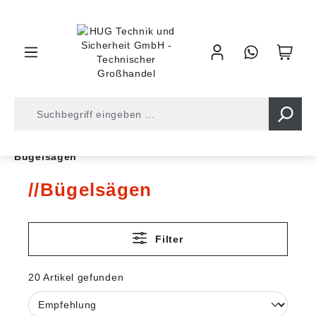
inhalt springen
Shop
Werkzeuge
Sägen und Trennwerkzeuge
Bügelsägen
Bügelsägen
Filter
20 Artikel gefunden