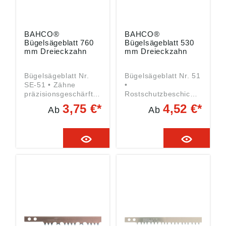
BAHCO®
BAHCO®
Bügelsägeblatt 760
Bügelsägeblatt 530
mm Dreieckzahn
mm Dreieckzahn
Bügelsägeblatt Nr.
Bügelsägeblatt Nr. 51
SE-51 • Zähne
•
präzisionsgeschärft
Rostschutzbeschichte
für langanhaltende
t • Qualitätsstahl,
3,75 €*
4,52 €*
Ab
Ab
Schnittqualität •
gehärtet, vergütet •
Zahnspitzen
Zahnspitzen
induktionsgehärtet •
hochfrequenz-
Für hartes und
induktionsgehärtet •
trockenes Holz
Speziell zum Sägen
Angaben gemäß
von trockenem Holz
Produktsicherheitsver
sowie quer zur Faser
ordnung ((EU)
bei frischem Holz
2023/998): SNA
Angaben gemäß
Germany GmbH,
Produktsicherheitsver
Willettstraße 10,
ordnung ((EU)
40822 Mettmann, DE,
2023/998): SNA
Verkauf_1@snaeurop
Germany GmbH,