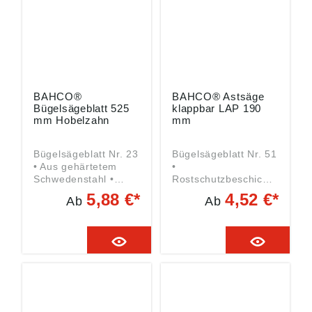
e.com
Willettstraße 10,
40822 Mettmann, DE,
Verkauf_1@snaeurop
e.com
BAHCO®
BAHCO® Astsäge
Bügelsägeblatt 525
klappbar LAP 190
mm Hobelzahn
mm
Bügelsägeblatt Nr. 23
Bügelsägeblatt Nr. 51
• Aus gehärtetem
•
Schwedenstahl •
Rostschutzbeschichte
Zähne
t • Qualitätsstahl,
5,88 €*
4,52 €*
Ab
Ab
präzisionsgefeilt und
gehärtet, vergütet •
geschränkt für lang
Zahnspitzen
anhaltende
hochfrequenz-
Schnittqualität •
induktionsgehärtet •
Zahnspitzen
Speziell zum Sägen
induktionsgehärtet •
von trockenem Holz
Zum Sägen von
sowie quer zur Faser
frischem Holz
bei frischem Holz
Angaben gemäß
Angaben gemäß