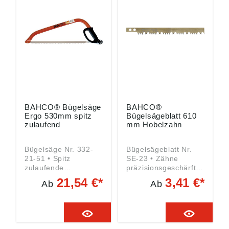
Produktsicherheitsver
Produktsicherheitsver
ordnung ((EU)
ordnung ((EU)
2023/998): SNA
2023/998): SNA
Germany GmbH,
Germany GmbH,
Willettstraße 10,
Willettstraße 10,
40822 Mettmann, DE,
40822 Mettmann, DE,
Verkauf_1@snaeurop
Verkauf_1@snaeurop
e.com
e.com
BAHCO® Bügelsäge
BAHCO®
Ergo 530mm spitz
Bügelsägeblatt 610
zulaufend
mm Hobelzahn
Bügelsäge Nr. 332-
Bügelsägeblatt Nr.
21-51 • Spitz
SE-23 • Zähne
zulaufende
präzisionsgeschärft
Bügelsäge für
für langanhaltende
21,54 €*
3,41 €*
Ab
Ab
leichtes Arbeiten an
Schnittqualität •
schwer zugänglichen
Zahnspitzen
Stellen • Mit
induktionsgehärtet •
ergonomischem Griff
Für hartes und
• Knöchelschutz •
trockenes Holz