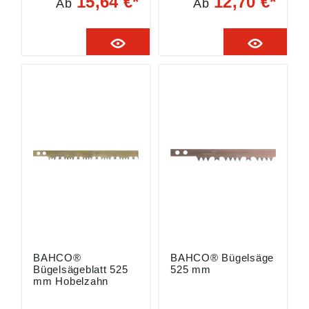
15,64 €*
12,70 €*
Ab
Ab
Schnellspannhebel •
Schnellspannhebel •
Für hartes und
Für hartes und
trockenes Holz
trockenes Holz
Angaben gemäß
Angaben gemäß
Produktsicherheitsver
Produktsicherheitsver
ordnung ((EU)
ordnung ((EU)
2023/998): SNA
2023/998): SNA
Germany GmbH,
Germany GmbH,
Willettstraße 10,
Willettstraße 10,
40822 Mettmann, DE,
40822 Mettmann, DE,
Verkauf_1@snaeurop
Verkauf_1@snaeurop
e.com
e.com
BAHCO®
BAHCO® Bügelsäge
Bügelsägeblatt 525
525 mm
mm Hobelzahn