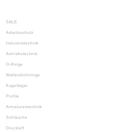
hohe
hohe
Rundlaufgenauigkeit.
Rundlaufgenauigkeit.
SHOP
Der Einsatz von
Der Einsatz von
Nadelkränze setzt
Nadelkränze setzt
SALE
voraus, dass die
voraus, dass die
Laufbahnen auf der
Laufbahnen auf der
Arbeitsschutz
Welle und im
Welle und im
Gehäuse gehärtet
Gehäuse gehärtet
Industrietechnik
und geschliffen sind.
und geschliffen sind.
Bitte beachten: Die
Bitte beachten: Die
Antriebstechnik
Daten wurden von
Daten wurden von
uns gewissenhaft
uns gewissenhaft
O-Ringe
recherchiert, können
recherchiert, können
sich aber inzwischen
sich aber inzwischen
Wellendichtringe
geändert haben.
geändert haben.
Abbildungen sind
Abbildungen sind
Kugellager
ähnlich, Irrtum
ähnlich, Irrtum
vorbehalten.
vorbehalten.
Profile
Angaben gemäß
Angaben gemäß
Produktsicherheitsver
Produktsicherheitsver
Armaturentechnik
ordnung ((EU)
ordnung ((EU)
2023/998): NTN
2023/998): NTN
Schläuche
Wälzlager
Wälzlager
(Deutschland) GmbH,
(Deutschland) GmbH,
Druckluft
Max-Planck-Str. 23,
Max-Planck-Str. 23,