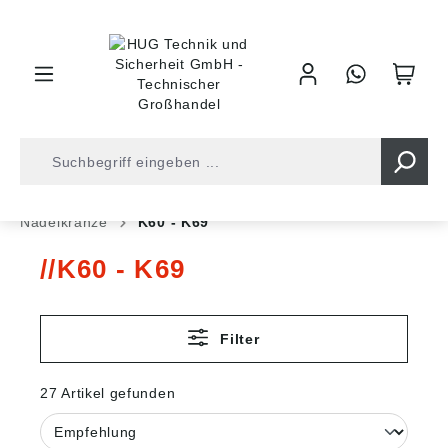
inhalt springen
Shop
Kugellager
Rollenlager
Nadellager
Nadelkränze
K60 - K69
K60 - K69
Filter
27 Artikel gefunden