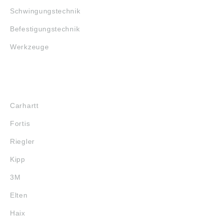
Erkrath, Germany,
Erkrath, Germany,
Schwingungstechnik
contact@ntn-snr.com
contact@ntn-snr.com
Befestigungstechnik
Werkzeuge
MARKENSHOPS
Carhartt
Fortis
Riegler
Kipp
3M
Elten
Haix