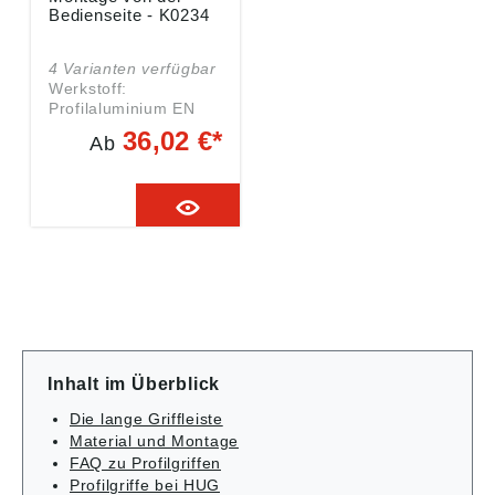
Bedienseite - K0234
4 Varianten verfügbar
Werkstoff:
Profilaluminium EN
AW-6060. Ausführung:
36,02 €*
Ab
Profilaluminium
mattglänzend eloxiert.
mit Innengewinde M6
Ausführung: schwarz
eloxiert Gewicht ca.
kg : 0,189 Tragkraft N
: 500 L: 106 A: 86 D:
M6
Inhalt im Überblick
Die lange Griffleiste
Material und Montage
FAQ zu Profilgriffen
Profilgriffe bei HUG