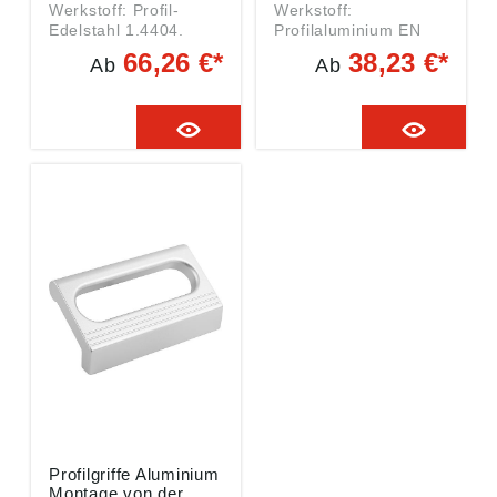
Werkstoff: Profil-
Werkstoff:
Edelstahl 1.4404.
Profilaluminium EN
Ausführung: gestrahlt
AW-6060. Ausführung:
66,26 €*
38,23 €*
Ab
Ab
und mattglänzend
Profilaluminium
elektropoliert.
mattglänzend eloxiert.
Montage: Von der
mit Innengewinde M6
Rückseite. A: 100
Gewicht ca. kg : 0,233
Gewicht ca. kg : 0,373
Tragkraft N : 500 L:
Tragkraft N : 1000 L:
140 A: 120
120 D: M6
Ausführung:
naturfarben eloxiert
D: M6
Profilgriffe Aluminium
Montage von der