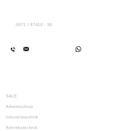
HUG® Technik und
Sicherheit GmbH
Am Industriegleis 7
D-84030 Ergolding
Tel.:
0871 / 97410 - 50
BERATUNG
SHOP
SALE
Arbeitsschutz
Industrietechnik
Antriebstechnik