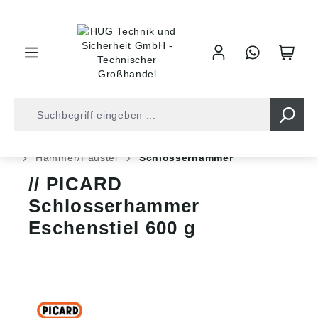
inhalt springen
Shop
Werkzeuge
Schlag- und Schraubwerkzeuge
Hämmer/Fäustel
Schlosserhämmer
PICARD
Schlosserhammer
Eschenstiel 600 g