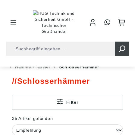
inhalt springen
Shop
Werkzeuge
Schlag- und Schraubwerkzeuge
Hämmer/Fäustel
Schlosserhämmer
Schlosserhämmer
Filter
35 Artikel gefunden