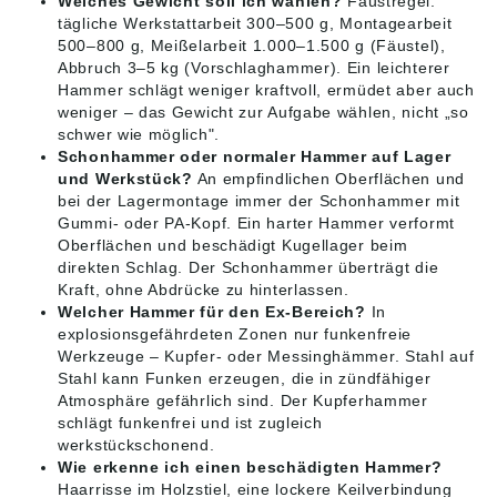
Welches Gewicht soll ich wählen?
Faustregel:
tägliche Werkstattarbeit 300–500 g, Montagearbeit
500–800 g, Meißelarbeit 1.000–1.500 g (Fäustel),
Abbruch 3–5 kg (Vorschlaghammer). Ein leichterer
Hammer schlägt weniger kraftvoll, ermüdet aber auch
weniger – das Gewicht zur Aufgabe wählen, nicht „so
schwer wie möglich".
Schonhammer oder normaler Hammer auf Lager
und Werkstück?
An empfindlichen Oberflächen und
bei der Lagermontage immer der Schonhammer mit
Gummi- oder PA-Kopf. Ein harter Hammer verformt
Oberflächen und beschädigt Kugellager beim
direkten Schlag. Der Schonhammer überträgt die
Kraft, ohne Abdrücke zu hinterlassen.
Welcher Hammer für den Ex-Bereich?
In
explosionsgefährdeten Zonen nur funkenfreie
Werkzeuge – Kupfer- oder Messinghämmer. Stahl auf
Stahl kann Funken erzeugen, die in zündfähiger
Atmosphäre gefährlich sind. Der Kupferhammer
schlägt funkenfrei und ist zugleich
werkstückschonend.
Wie erkenne ich einen beschädigten Hammer?
Haarrisse im Holzstiel, eine lockere Keilverbindung