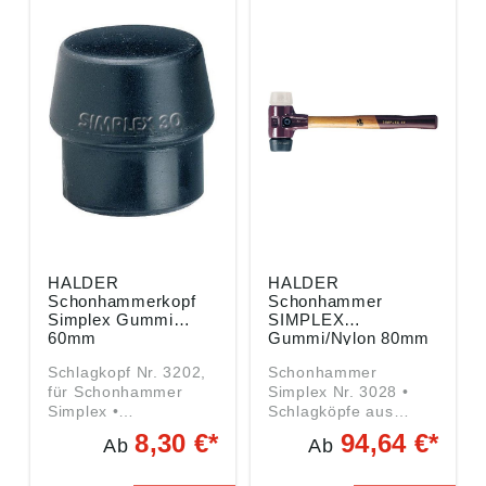
Reparatur /
Hickorystiel, doppelt
Instandhaltung
geschweift, mit
Angaben gemäß
gehärteter
Produktsicherheitsver
Stielschutzhülse •
ordnung ((EU)
Höchste Abzugswerte
2023/998): Erwin
Angaben gemäß
Halder KG, Erwin-
Produktsicherheitsver
Halder-Str. 5-9, 88480
ordnung ((EU)
Achstetten-Bronnen,
2023/998): PICARD
DE, info@halder.de
GmbH, Rottsiepen 15,
42349 Wuppertal,
Deutschland, E-Mail:
info@picard-
hammer.de
HALDER
HALDER
Schonhammerkopf
Schonhammer
Simplex Gummi
SIMPLEX
60mm
Gummi/Nylon 80mm
Schlagkopf Nr. 3202,
Schonhammer
für Schonhammer
Simplex Nr. 3028 •
Simplex •
Schlagköpfe aus
Gummikomposition,
Gummikomposition/Ny
8,30 €*
94,64 €*
Ab
Ab
mittelhart • Dämpfend
lon, mittelhart/hart •
• Für
Gehäuse aus