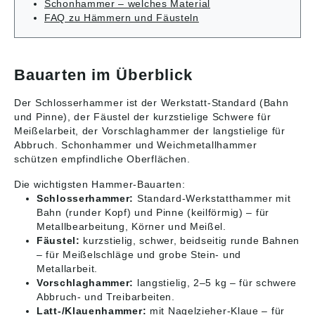
2023/998): Erwin
DE, info@halder.de
Schonhammer – welches Material
Halder KG, Erwin-
FAQ zu Hämmern und Fäusteln
Halder-Str. 5-9, 88480
Achstetten-Bronnen,
DE, info@halder.de
Bauarten im Überblick
Der Schlosserhammer ist der Werkstatt-Standard (Bahn
und Pinne), der Fäustel der kurzstielige Schwere für
Meißelarbeit, der Vorschlaghammer der langstielige für
Abbruch. Schonhammer und Weichmetallhammer
schützen empfindliche Oberflächen.
Die wichtigsten Hammer-Bauarten:
Schlosserhammer:
Standard-Werkstatthammer mit
Bahn (runder Kopf) und Pinne (keilförmig) – für
Metallbearbeitung, Körner und Meißel.
Fäustel:
kurzstielig, schwer, beidseitig runde Bahnen
– für Meißelschläge und grobe Stein- und
Metallarbeit.
Vorschlaghammer:
langstielig, 2–5 kg – für schwere
Abbruch- und Treibarbeiten.
Latt-/Klauenhammer:
mit Nagelzieher-Klaue – für