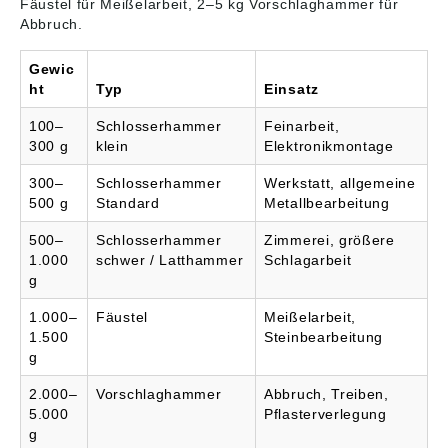
Fäustel für Meißelarbeit, 2–5 kg Vorschlaghammer für
Abbruch.
Gewic
ht
Typ
Einsatz
100–
Schlosserhammer
Feinarbeit,
300 g
klein
Elektronikmontage
300–
Schlosserhammer
Werkstatt, allgemeine
500 g
Standard
Metallbearbeitung
500–
Schlosserhammer
Zimmerei, größere
1.000
schwer / Latthammer
Schlagarbeit
g
1.000–
Fäustel
Meißelarbeit,
1.500
Steinbearbeitung
g
2.000–
Vorschlaghammer
Abbruch, Treiben,
5.000
Pflasterverlegung
g