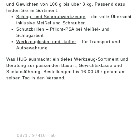
und Gewichten von 100 g bis über 3 kg. Passend dazu
finden Sie im Sortiment:
Schlag- und Schraubwerkzeuge
– die volle Übersicht
inklusive Meißel und Schrauber.
Schutzbrillen
– Pflicht-PSA bei Meißel- und
Schlagarbeit.
Werkzeugkisten und -koffer
– für Transport und
Aufbewahrung.
Was HUG ausmacht: ein tiefes Werkzeug-Sortiment und
Beratung zur passenden Bauart, Gewichtsklasse und
Stielausführung. Bestellungen bis 16:00 Uhr gehen am
selben Tag in den Versand.
HUG® Technik und
Sicherheit GmbH
Am Industriegleis 7
D-84030 Ergolding
Tel.:
0871 / 97410 - 50