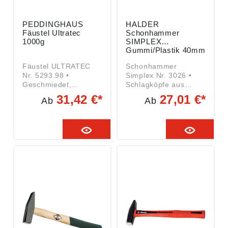
PEDDINGHAUS
HALDER
Fäustel Ultratec
Schonhammer
1000g
SIMPLEX
Gummi/Plastik 40mm
Fäustel ULTRATEC
Schonhammer
Nr. 5293.98 •
Simplex Nr. 3026 •
Geschmiedet,
Schlagköpfe aus
gehärtet und
Gummikomposition/Pl
31,42 €*
27,01 €*
Ab
Ab
angelassen • C45-
astik, mittelhart/hart •
Qualitätsstahl •
Gehäuse aus
Arbeitsflächen sauber
Stahlguss, zweigeteilt
geschliffen • Kanten
• Spannen mit einer
vorschriftsmäßig
Schraube • Holzstiel •
gebrochen •
Sämtliche Einzelteile
Hammerkopf nach
sind austauschbar •
DIN 6475 •
Für Montage- /
ULTRATEC-Stiel mit
Reparaturarbeiten im
Glasfaserkern •
Kfz-/Nfz-Bereich,
Ergonomisch
Ausbeularbeiten,
gestaltete Form des
Gerüstbau/Zeltbau,
Stiels • Rutschsichere
Fertighausbau,
Griffschicht aus
Zimmerei, Reparatur-