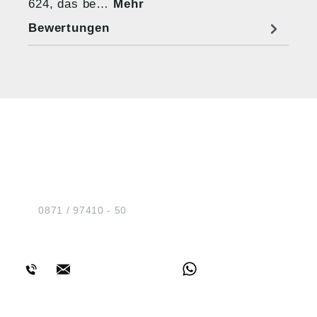
624, das be…
Mehr
Bewertungen
HUG® Technik und
Sicherheit GmbH
Am Industriegleis 7
D-84030 Ergolding
Tel.:
0871 / 97410 - 50
BERATUNG