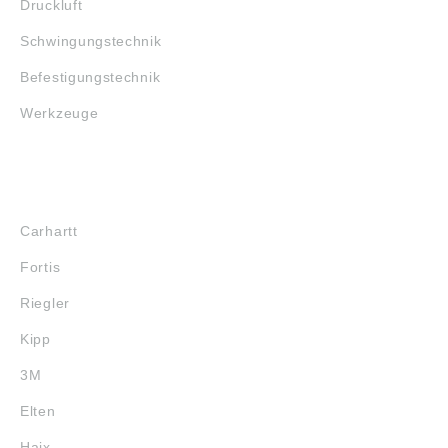
Druckluft
Schwingungstechnik
Befestigungstechnik
Werkzeuge
MARKENSHOPS
Carhartt
Fortis
Riegler
Kipp
3M
Elten
Haix