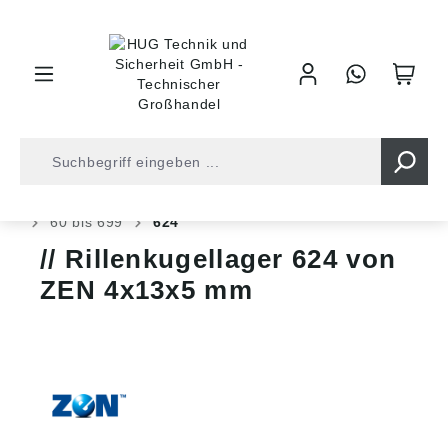
inhalt springen
Shop
Kugellager
Kugellager
Rillen Kugellager
60 bis 699
624
Rillenkugellager 624 von
ZEN 4x13x5 mm