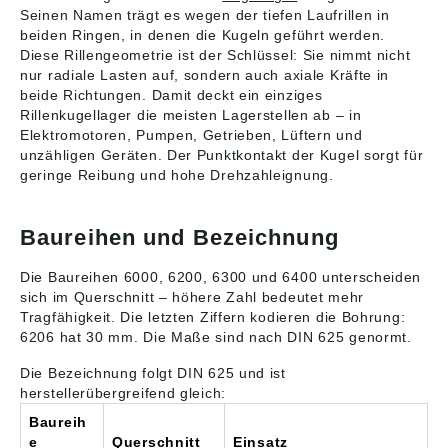
erreicht man zwischen
erreicht man zwischen
Dauerfettfüllung. >Die
Dauerfettfüllung. >Die
Seinen Namen trägt es wegen der tiefen Laufrillen in
den Kugeln und den
den Kugeln und den
Daten wurden von uns
Daten wurden von uns
beiden Ringen, in denen die Kugeln geführt werden.
Laufrillen eine sehr
Laufrillen eine sehr
gewissenhaft
gewissenhaft
Diese Rillengeometrie ist der Schlüssel: Sie nimmt nicht
enge Schmiegung.
enge Schmiegung.
recherchiert, können
recherchiert, können
nur radiale Lasten auf, sondern auch axiale Kräfte in
Dies ermöglicht dem
Dies ermöglicht dem
sich aber inzwischen
sich aber inzwischen
beide Richtungen. Damit deckt ein einziges
Kugellager 60/32 -
Kugellager 60/32
geändert haben. Die
geändert haben.
Rillenkugellager die meisten Lagerstellen ab – in
NSK sogar bei sehr
<1X> - NTN sogar bei
aktuell gültigen Daten
Abbildungen sind
Elektromotoren, Pumpen, Getrieben, Lüftern und
hohen Drehzahlen
sehr hohen
finden Sie auf der
ähnlich, Irrtum
unzähligen Geräten. Der Punktkontakt der Kugel sorgt für
zusätzlich zur
Drehzahlen,
Internetseite der
vorbehalten. Angaben
Aufnahme der
zusätzlich zur
geringe Reibung und hohe Drehzahleignung.
Firma ZEN Ball
gemäß
Radialkräfte auch die
Aufnahme der
Bearings Shanghai
Produktsicherheitsver
Aufnahme von
Radialkräfte, auch die
(http://www.zen.biz)
ordnung ((EU)
Axialkräften (< 10 %)
Aufnahme von
Abbildungen sind
2023/998): NSK
Baureihen und Bezeichnung
in beiden Richtungen.
Axialkräften (< 10 %)
ähnlich, Irrtum
Deutschland GmbH,
Vorteile des
in beiden Richtungen.
vorbehalten.
Harkortstrasse 15,
Die Baureihen 6000, 6200, 6300 und 6400 unterscheiden
Kugellagers 60/32 -
Vorteile des
Ratingen, Germany,
sich im Querschnitt – höhere Zahl bedeutet mehr
NSK:einfache und
Kugellagers 60/32
info-de@nsk.com
Tragfähigkeit. Die letzten Ziffern kodieren die Bohrung:
robuste
<1X> - NTN:einfache
Konstruktionselbsthalt
und robuste
6206 hat 30 mm. Die Maße sind nach DIN 625 genormt.
endes Kugellagerauch
Konstruktion>selbstha
geeignet für sehr
ltendes
Die Bezeichnung folgt DIN 625 und ist
hohe
Kugellager>auch
herstellerübergreifend gleich:
Drehzahlengeringer
geeignet für sehr
Baureih
wartungsintensiv als
hohe Drehzahlen>
e
Querschnitt
Einsatz
andere Lagertypen
geringer