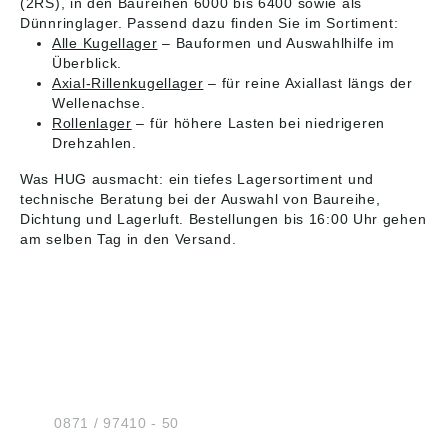
(2RS), in den Baureihen 6000 bis 6400 sowie als
Dünnringlager. Passend dazu finden Sie im Sortiment:
Alle Kugellager
– Bauformen und Auswahlhilfe im
Überblick.
Axial-Rillenkugellager
– für reine Axiallast längs der
Wellenachse.
Rollenlager
– für höhere Lasten bei niedrigeren
Drehzahlen.
Was HUG ausmacht: ein tiefes Lagersortiment und
technische Beratung bei der Auswahl von Baureihe,
Dichtung und Lagerluft. Bestellungen bis 16:00 Uhr gehen
am selben Tag in den Versand.
HUG® Technik und
Sicherheit GmbH
Am Industriegleis 7
D-84030 Ergolding
Tel.:
0871 / 97410 - 50