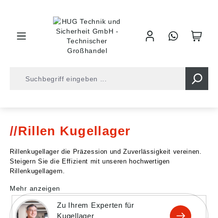
inhalt springen
Shop
Kugellager
Kugellager
Rillen Kugellager
Rillen Kugellager
Rillenkugellager die Präzession und Zuverlässigkeit vereinen.
Steigern Sie die Effizient mit unseren hochwertigen
Rillenkugellagern.
Mehr anzeigen
Zu Ihrem Experten für
Kugellager