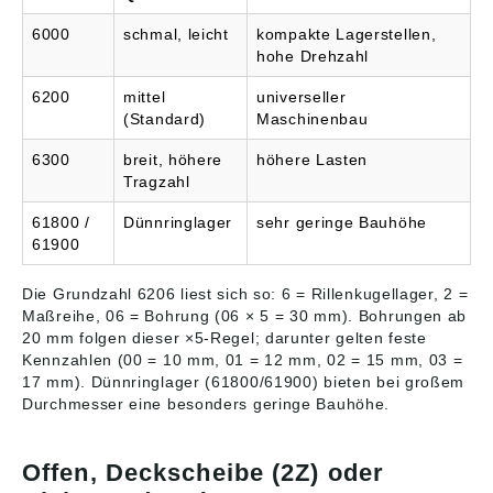
Abbildungen sind
wartungsintensiv als
6000
schmal, leicht
kompakte Lagerstellen,
ähnlich, Irrtum
andere
vorbehalten. Angaben
Lagertypen.>Die
hohe Drehzahl
gemäß
Daten wurden von uns
Produktsicherheitsver
gewissenhaft
6200
mittel
universeller
ordnung ((EU)
recherchiert, können
(Standard)
Maschinenbau
2023/998): NSK
sich aber inzwischen
Deutschland GmbH,
geändert haben.
6300
breit, höhere
höhere Lasten
Harkortstrasse 15,
Abbildungen sind
Tragzahl
Ratingen, Germany,
ähnlich, Irrtum
info-de@nsk.com
vorbehalten. Angaben
61800 /
Dünnringlager
sehr geringe Bauhöhe
gemäß
61900
Produktsicherheitsver
ordnung ((EU)
2023/998): NTN
Die Grundzahl 6206 liest sich so: 6 = Rillenkugellager, 2 =
Wälzlager
Maßreihe, 06 = Bohrung (06 × 5 = 30 mm). Bohrungen ab
(Deutschland) GmbH,
20 mm folgen dieser ×5-Regel; darunter gelten feste
Max-Planck-Str. 23,
Kennzahlen (00 = 10 mm, 01 = 12 mm, 02 = 15 mm, 03 =
Erkrath, Germany,
17 mm). Dünnringlager (61800/61900) bieten bei großem
contact@ntn-snr.com
Durchmesser eine besonders geringe Bauhöhe.
Offen, Deckscheibe (2Z) oder