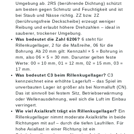
Umgebung ab. 2RS (berührende Dichtung) schützt
am besten gegen Schmutz und Feuchtigkeit und ist
bei Staub und Nässe richtig. ZZ bzw. 2Z
(berührungsfreie Deckscheibe) erzeugt weniger
Reibung und erlaubt höhere Drehzahlen – ideal in
sauberer, trockener Umgebung.
Was bedeutet die Zahl 6206?
6 steht für
Rillenkugellager, 2 für die Maßreihe, 06 für die
Bohrung. Ab 20 mm gilt: Kennzahl × 5 = Bohrung in
mm, also 06 × 5 = 30 mm. Darunter gelten feste
Werte: 00 = 10 mm, 01 = 12 mm, 02 = 15 mm, 03 =
17 mm.
Was bedeutet C3 beim Rillenkugellager?
C3
kennzeichnet eine erhöhte Lagerluft – das Spiel im
unverbauten Lager ist größer als bei Normalluft (CN).
Das ist sinnvoll bei festem Sitz, Betriebserwärmung
oder Wellenausdehnung, weil sich die Luft im Einbau
verringert.
Wie viel Axialkraft trägt ein Rillenkugellager?
Ein
Rillenkugellager nimmt moderate Axialkräfte in beide
Richtungen mit auf – durch die tiefen Laufrillen. Für
hohe Axiallast in einer Richtung ist ein