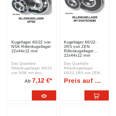
Kugellager 60/22 von
Kugellager 60/22-
NSK Rillenkugellager
2RS von ZEN
22x44x12 mm
Rillenkugellager
22x44x12 mm
Das Qualitäts-
Das Qualitäts-
Rillenkugellager 60/22
Rillenkugellager
von NSK mit den
60/22-2RS von ZEN
Abmessungen
mit den Abmessungen
7,12 €*
Preis auf Anfrage
Ab
22x44x12 mm ist ein
22x44x12 mm ist ein
KUGELLAGER der
KUGELLAGER der
Kugellager Serie
Kugellager Serie
60/22, das beidseitig
60/22 mit beidseitigen
offen ist.. Daten:
Dichtscheiben. Daten:
Innen (DI): 22 mm
Innen (DI): 22 mm
(Welle) Außen (DA):
(Welle) Außen (DA):
44 mm Breite (B): 12
44 mm Breite (B): 12