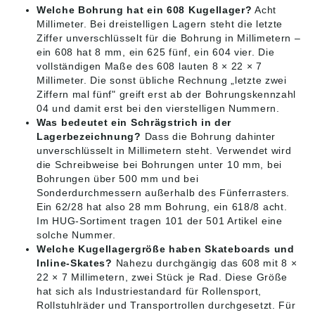
Welche Bohrung hat ein 608 Kugellager?
Acht
Millimeter. Bei dreistelligen Lagern steht die letzte
Ziffer unverschlüsselt für die Bohrung in Millimetern –
ein 608 hat 8 mm, ein 625 fünf, ein 604 vier. Die
vollständigen Maße des 608 lauten 8 × 22 × 7
Millimeter. Die sonst übliche Rechnung „letzte zwei
Ziffern mal fünf" greift erst ab der Bohrungskennzahl
04 und damit erst bei den vierstelligen Nummern.
Was bedeutet ein Schrägstrich in der
Lagerbezeichnung?
Dass die Bohrung dahinter
unverschlüsselt in Millimetern steht. Verwendet wird
die Schreibweise bei Bohrungen unter 10 mm, bei
Bohrungen über 500 mm und bei
Sonderdurchmessern außerhalb des Fünferrasters.
Ein 62/28 hat also 28 mm Bohrung, ein 618/8 acht.
Im HUG-Sortiment tragen 101 der 501 Artikel eine
solche Nummer.
Welche Kugellagergröße haben Skateboards und
Inline-Skates?
Nahezu durchgängig das 608 mit 8 ×
22 × 7 Millimetern, zwei Stück je Rad. Diese Größe
hat sich als Industriestandard für Rollensport,
Rollstuhlräder und Transportrollen durchgesetzt. Für