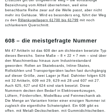
Bezeichnung vom Altteil übernehmen, weil eine
benachbarte Reihe zwar auf die Welle passt, aber nicht
mehr ins Gehäuse. Wird es besonders eng, führt der Weg
zu den
Rillenkugellagern 61700 bis 61799
mit noch
schlankerem Querschnitt.
608 – die meistgefragte Nummer
Mit 47 Artikeln ist das 608 der am dichtesten besetzte Typ
dieses Bereichs. Seine Maße – 8 × 22 × 7 mm – sind über
den Maschinenbau hinaus zum Industriestandard
geworden: Rollen an Skateboards, Inline-Skates,
Rollstühlen und Transportgeräten laufen fast durchgängig
auf dieser Größe, zwei Lager je Rad. Dahinter folgen 626
mit 32 Artikeln, 609 mit 29, 629 mit 28 und 607 mit 27.
Auch 625, 627 und 624 sind stark besetzt. Diese
Nummern decken den Bedarf in Elektrowerkzeugen,
Lüftern, Förderrollen, Modellbau und Feinmechanik ab.
Die Menge an Varianten hinter einer einzigen Nummer ist
zugleich die eigentliche Schwierigkeit. Ein 608 gibt es
offen, mit Metall-Deckscheiben, mit Gummidichtscheiben,