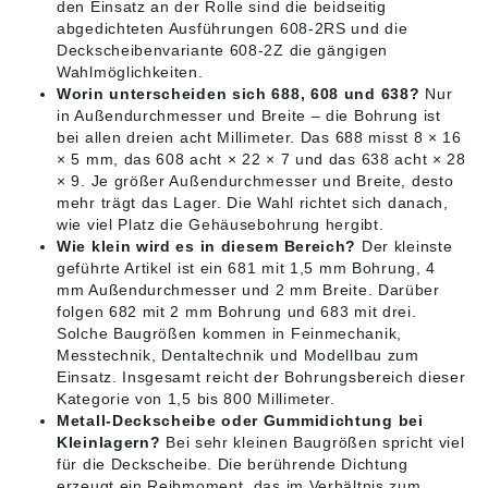
den Einsatz an der Rolle sind die beidseitig
abgedichteten Ausführungen 608-2RS und die
Deckscheibenvariante 608-2Z die gängigen
Wahlmöglichkeiten.
Worin unterscheiden sich 688, 608 und 638?
Nur
in Außendurchmesser und Breite – die Bohrung ist
bei allen dreien acht Millimeter. Das 688 misst 8 × 16
× 5 mm, das 608 acht × 22 × 7 und das 638 acht × 28
× 9. Je größer Außendurchmesser und Breite, desto
mehr trägt das Lager. Die Wahl richtet sich danach,
wie viel Platz die Gehäusebohrung hergibt.
Wie klein wird es in diesem Bereich?
Der kleinste
geführte Artikel ist ein 681 mit 1,5 mm Bohrung, 4
mm Außendurchmesser und 2 mm Breite. Darüber
folgen 682 mit 2 mm Bohrung und 683 mit drei.
Solche Baugrößen kommen in Feinmechanik,
Messtechnik, Dentaltechnik und Modellbau zum
Einsatz. Insgesamt reicht der Bohrungsbereich dieser
Kategorie von 1,5 bis 800 Millimeter.
Metall-Deckscheibe oder Gummidichtung bei
Kleinlagern?
Bei sehr kleinen Baugrößen spricht viel
für die Deckscheibe. Die berührende Dichtung
erzeugt ein Reibmoment, das im Verhältnis zum