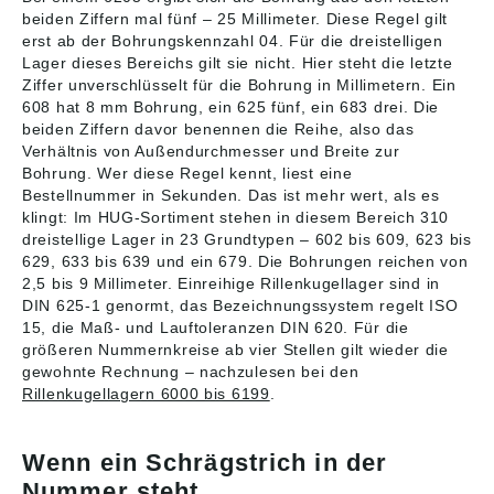
Außenringes und der
Außenringes und der
Kugellager>auch
Kugellager>auch
beiden Ziffern mal fünf – 25 Millimeter. Diese Regel gilt
Außenseite des
Außenseite des
geeignet für sehr
geeignet für sehr
erst ab der Bohrungskennzahl 04. Für die dreistelligen
Innenringes gefertigt
Innenringes gefertigt
hohe Drehzahlen>
hohe Drehzahlen>
Lager dieses Bereichs gilt sie nicht. Hier steht die letzte
werden. In diesen
werden. In diesen
geringer
geringer
Ziffer unverschlüsselt für die Bohrung in Millimetern. Ein
Rillen laufen die
Rillen laufen die
wartungsintensiv als
wartungsintensiv als
608 hat 8 mm Bohrung, ein 625 fünf, ein 683 drei. Die
Kugeln in einem
Kugeln in einem
andere Lagertypen,
andere Lagertypen,
beiden Ziffern davor benennen die Reihe, also das
entsprechenden
entsprechenden
vor allem wegen der
vor allem wegen der
Verhältnis von Außendurchmesser und Breite zur
Käfig. Dadurch
Käfig. Dadurch
Dichtscheiben mit
Deckscheiben mit
erreicht man zwischen
erreicht man zwischen
Bohrung. Wer diese Regel kennt, liest eine
Dauerfettfüllung. >Die
Dauerfettfüllung. >Die
den Kugeln und den
den Kugeln und den
Daten wurden von uns
Daten wurden von uns
Bestellnummer in Sekunden. Das ist mehr wert, als es
Laufrillen eine sehr
Laufrillen eine sehr
gewissenhaft
gewissenhaft
klingt: Im HUG-Sortiment stehen in diesem Bereich 310
enge Schmiegung.
enge Schmiegung.
recherchiert, können
recherchiert, können
dreistellige Lager in 23 Grundtypen – 602 bis 609, 623 bis
Dies ermöglicht dem
Dies ermöglicht dem
sich aber inzwischen
sich aber inzwischen
629, 633 bis 639 und ein 679. Die Bohrungen reichen von
Kugellager 60/32 -
Kugellager 60/32
geändert haben. Die
geändert haben.
2,5 bis 9 Millimeter. Einreihige Rillenkugellager sind in
NSK sogar bei sehr
<1X> - NTN sogar bei
aktuell gültigen Daten
Abbildungen sind
DIN 625-1 genormt, das Bezeichnungssystem regelt ISO
hohen Drehzahlen
sehr hohen
finden Sie auf der
ähnlich, Irrtum
15, die Maß- und Lauftoleranzen DIN 620. Für die
zusätzlich zur
Drehzahlen,
Internetseite der
vorbehalten. Angaben
größeren Nummernkreise ab vier Stellen gilt wieder die
Aufnahme der
zusätzlich zur
Firma ZEN Ball
gemäß
Radialkräfte auch die
Aufnahme der
gewohnte Rechnung – nachzulesen bei den
Bearings Shanghai
Produktsicherheitsver
Aufnahme von
Radialkräfte, auch die
(http://www.zen.biz)
ordnung ((EU)
Rillenkugellagern 6000 bis 6199
.
Axialkräften (< 10 %)
Aufnahme von
Abbildungen sind
2023/998): NSK
in beiden Richtungen.
Axialkräften (< 10 %)
ähnlich, Irrtum
Deutschland GmbH,
Vorteile des
in beiden Richtungen.
vorbehalten.
Harkortstrasse 15,
Wenn ein Schrägstrich in der
Kugellagers 60/32 -
Vorteile des
Ratingen, Germany,
Nummer steht
NSK:einfache und
Kugellagers 60/32
info-de@nsk.com