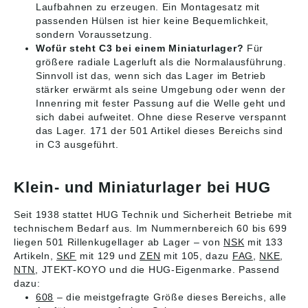
Laufbahnen zu erzeugen. Ein Montagesatz mit
passenden Hülsen ist hier keine Bequemlichkeit,
sondern Voraussetzung.
Wofür steht C3 bei einem Miniaturlager?
Für
größere radiale Lagerluft als die Normalausführung.
Sinnvoll ist das, wenn sich das Lager im Betrieb
stärker erwärmt als seine Umgebung oder wenn der
Innenring mit fester Passung auf die Welle geht und
sich dabei aufweitet. Ohne diese Reserve verspannt
das Lager. 171 der 501 Artikel dieses Bereichs sind
in C3 ausgeführt.
Klein- und Miniaturlager bei HUG
Seit 1938 stattet HUG Technik und Sicherheit Betriebe mit
technischem Bedarf aus. Im Nummernbereich 60 bis 699
liegen 501 Rillenkugellager ab Lager – von
NSK
mit 133
Artikeln,
SKF
mit 129 und
ZEN
mit 105, dazu
FAG
,
NKE
,
NTN
, JTEKT-KOYO und die HUG-Eigenmarke. Passend
dazu:
608
– die meistgefragte Größe dieses Bereichs, alle