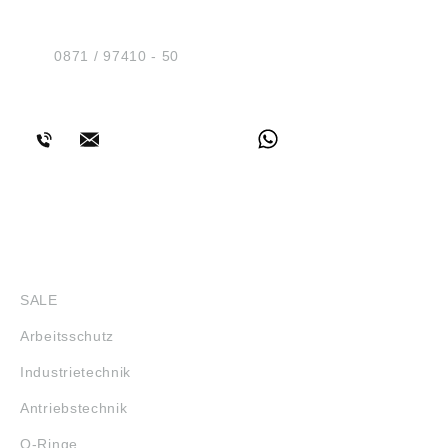
Am Industriegleis 7
D-84030 Ergolding
Tel.:
0871 / 97410 - 50
BERATUNG
SHOP
SALE
Arbeitsschutz
Industrietechnik
Antriebstechnik
O-Ringe