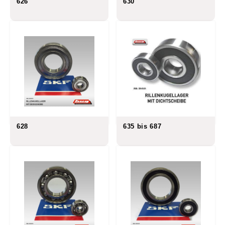
626
630
628
635 bis 687