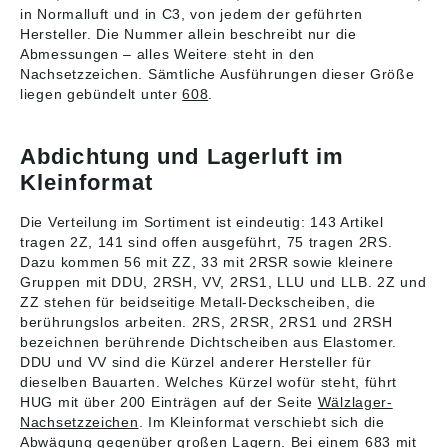
in Normalluft und in C3, von jedem der geführten
Hersteller. Die Nummer allein beschreibt nur die
Abmessungen – alles Weitere steht in den
Nachsetzzeichen. Sämtliche Ausführungen dieser Größe
liegen gebündelt unter
608
.
Abdichtung und Lagerluft im
Kleinformat
Die Verteilung im Sortiment ist eindeutig: 143 Artikel
tragen 2Z, 141 sind offen ausgeführt, 75 tragen 2RS.
Dazu kommen 56 mit ZZ, 33 mit 2RSR sowie kleinere
Gruppen mit DDU, 2RSH, VV, 2RS1, LLU und LLB. 2Z und
ZZ stehen für beidseitige Metall-Deckscheiben, die
berührungslos arbeiten. 2RS, 2RSR, 2RS1 und 2RSH
bezeichnen berührende Dichtscheiben aus Elastomer.
DDU und VV sind die Kürzel anderer Hersteller für
dieselben Bauarten. Welches Kürzel wofür steht, führt
HUG mit über 200 Einträgen auf der Seite
Wälzlager-
Nachsetzzeichen
. Im Kleinformat verschiebt sich die
Abwägung gegenüber großen Lagern. Bei einem 683 mit