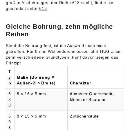
großen Ausführungen der Reihe 618 sucht, findet sie
Max-Planck-Str. 23,
gebündelt unter
618
.
Erkrath, Germany,
contact@ntn-snr.com
Gleiche Bohrung, zehn mögliche
Reihen
Steht die Bohrung fest, ist die Auswahl noch nicht
getroffen. Für 8 mm Wellendurchmesser führt HUG allein
zehn verschiedene Grundtypen. Fünf davon zeigen das
Prinzip:
T
y
Maße (Bohrung ×
p
Außen-Ø × Breite)
Charakter
6
8 × 16 × 5 mm
dünnster Querschnitt,
8
kleinster Bauraum
8
6
8 × 19 × 6 mm
Zwischenstufe
9
8