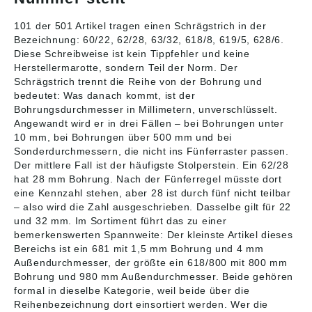
robuste
<1X> - NTN:einfache
Konstruktionselbsthalt
und robuste
101 der 501 Artikel tragen einen Schrägstrich in der
endes Kugellagerauch
Konstruktion>selbstha
Bezeichnung: 60/22, 62/28, 63/32, 618/8, 619/5, 628/6.
geeignet für sehr
ltendes
Diese Schreibweise ist kein Tippfehler und keine
hohe
Kugellager>auch
Herstellermarotte, sondern Teil der Norm. Der
Drehzahlengeringer
geeignet für sehr
Schrägstrich trennt die Reihe von der Bohrung und
wartungsintensiv als
hohe Drehzahlen>
bedeutet: Was danach kommt, ist der
andere Lagertypen
geringer
Bohrungsdurchmesser in Millimetern, unverschlüsselt.
Abbildungen sind
wartungsintensiv als
ähnlich, Irrtum
andere
Angewandt wird er in drei Fällen – bei Bohrungen unter
vorbehalten. Angaben
Lagertypen.>Die
10 mm, bei Bohrungen über 500 mm und bei
gemäß
Daten wurden von uns
Sonderdurchmessern, die nicht ins Fünferraster passen.
Produktsicherheitsver
gewissenhaft
Der mittlere Fall ist der häufigste Stolperstein. Ein 62/28
ordnung ((EU)
recherchiert, können
hat 28 mm Bohrung. Nach der Fünferregel müsste dort
2023/998): NSK
sich aber inzwischen
eine Kennzahl stehen, aber 28 ist durch fünf nicht teilbar
Deutschland GmbH,
geändert haben.
– also wird die Zahl ausgeschrieben. Dasselbe gilt für 22
Harkortstrasse 15,
Abbildungen sind
und 32 mm. Im Sortiment führt das zu einer
Ratingen, Germany,
ähnlich, Irrtum
bemerkenswerten Spannweite: Der kleinste Artikel dieses
info-de@nsk.com
vorbehalten. Angaben
gemäß
Bereichs ist ein 681 mit 1,5 mm Bohrung und 4 mm
Produktsicherheitsver
Außendurchmesser, der größte ein 618/800 mit 800 mm
ordnung ((EU)
Bohrung und 980 mm Außendurchmesser. Beide gehören
2023/998): NTN
formal in dieselbe Kategorie, weil beide über die
Wälzlager
Reihenbezeichnung dort einsortiert werden. Wer die
(Deutschland) GmbH,