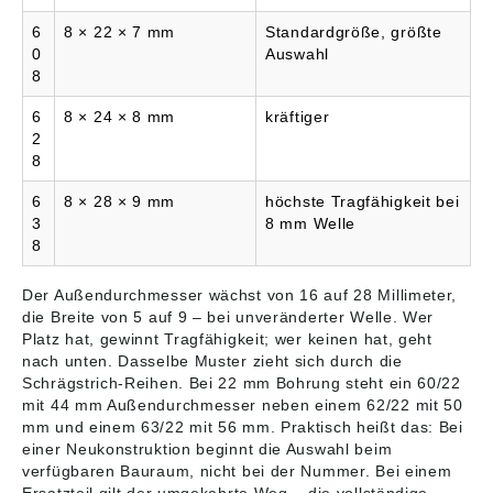
6
8 × 22 × 7 mm
Standardgröße, größte
0
Auswahl
8
6
8 × 24 × 8 mm
kräftiger
2
8
6
8 × 28 × 9 mm
höchste Tragfähigkeit bei
3
8 mm Welle
8
Der Außendurchmesser wächst von 16 auf 28 Millimeter,
die Breite von 5 auf 9 – bei unveränderter Welle. Wer
Platz hat, gewinnt Tragfähigkeit; wer keinen hat, geht
nach unten. Dasselbe Muster zieht sich durch die
Schrägstrich-Reihen. Bei 22 mm Bohrung steht ein 60/22
mit 44 mm Außendurchmesser neben einem 62/22 mit 50
mm und einem 63/22 mit 56 mm. Praktisch heißt das: Bei
einer Neukonstruktion beginnt die Auswahl beim
verfügbaren Bauraum, nicht bei der Nummer. Bei einem
Ersatzteil gilt der umgekehrte Weg – die vollständige