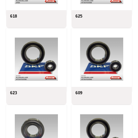
618
625
623
609