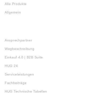
ähnlich, Irrtum
Abbildungen sind
Alle Produkte
vorbehalten.SKF
ähnlich, Irrtum
Group, Sven
vorbehalten.
Allgemein
Wingquists Gata 2,
Gothenburg, Sweden,
info@skf.com
SERVICE
Ansprechpartner
Wegbeschreibung
Einkauf 4.0 | B2B Suite
HUG 24
Serviceleistungen
Fachbeiträge
HUG Technische Tabellen