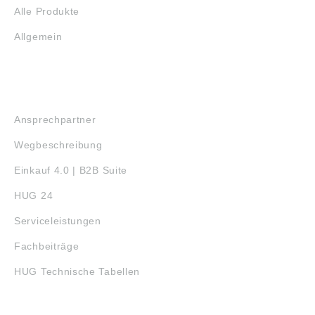
(Deutschland) GmbH,
Ratingen, Germany,
Alle Produkte
Max-Planck-Str. 23,
info-de@nsk.com
Erkrath, Germany,
Allgemein
contact@ntn-snr.com
SERVICE
Ansprechpartner
Wegbeschreibung
Einkauf 4.0 | B2B Suite
HUG 24
Serviceleistungen
Fachbeiträge
HUG Technische Tabellen