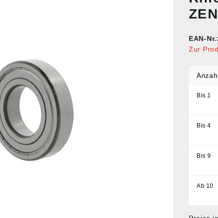
ZEN
EAN-Nr.
Zur Pro
Anzah
Bis
1
Bis
4
Bis
9
Ab
10
Preise i