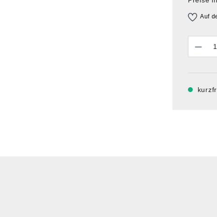
Auf d
Anzahl
kurzfr