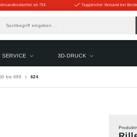
Versandkostenfrei ab 75€
Taggleicher Versand bei Beste
SERVICE
3D-DRUCK
60 bis 699
624
Produk
Ril