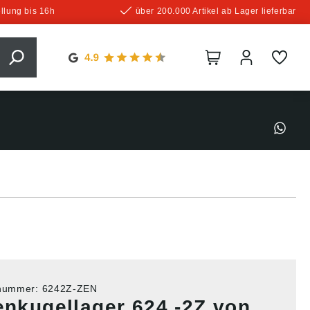
llung bis 16h
über 200.000 Artikel ab Lager lieferbar
tnummer:
6242Z-ZEN
lenkugellager 624 -2Z von