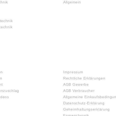
chnik
Allgemein
technik
technik
RECHTLICHES
en
Impressum
en
Rechtliche Erklärungen
ht
AGB Gewerbe
nzuschlag
AGB Verbraucher
ideos
Allgemeine Einkaufsbedingu
Datenschutz-Erklärung
Geheimhaltungserklärung
Firmenchronik