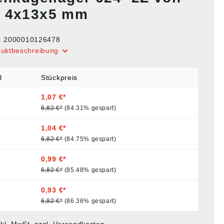
 4x13x5 mm
:
2000010126478
duktbeschreibung
l
Stückpreis
1,07 €*
6,82 €*
(84.31% gespart)
1,04 €*
6,82 €*
(84.75% gespart)
0,99 €*
6,82 €*
(85.48% gespart)
0,93 €*
6,82 €*
(86.36% gespart)
nkl. MwSt. zzgl. Versandkosten