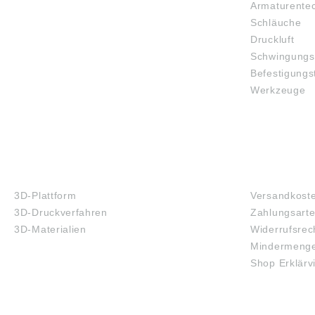
Armaturente
Schläuche
Druckluft
Schwingungs
Befestigungs
Werkzeuge
3D-DRUCK
FAQ
3D-Plattform
Versandkost
3D-Druckverfahren
Zahlungsart
3D-Materialien
Widerrufsrec
Mindermenge
Shop Erklärv