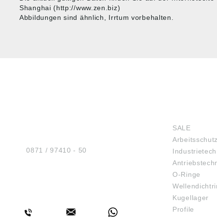
Shanghai (http://www.zen.biz)
Abbildungen sind ähnlich, Irrtum vorbehalten.
HUG® Technik und
SHOP
Sicherheit GmbH
SALE
Am Industriegleis 7
Arbeitsschut
D-84030 Ergolding
Tel.:
0871 / 97410 - 50
Industrietech
Antriebstech
O-Ringe
Wellendichtr
BERATUNG
Kugellager
Profile