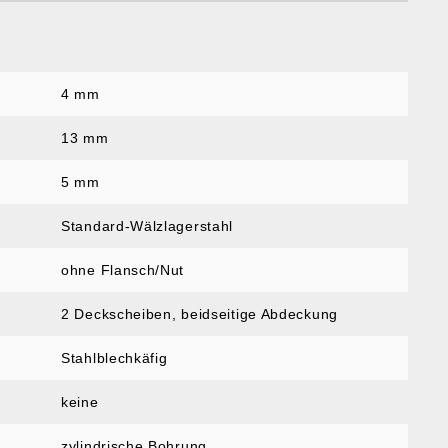
4 mm
:
13 mm
5 mm
Standard-Wälzlagerstahl
ohne Flansch/Nut
2 Deckscheiben
, beidseitige Abdeckung
Stahlblechkäfig
keine
zylindrische Bohrung