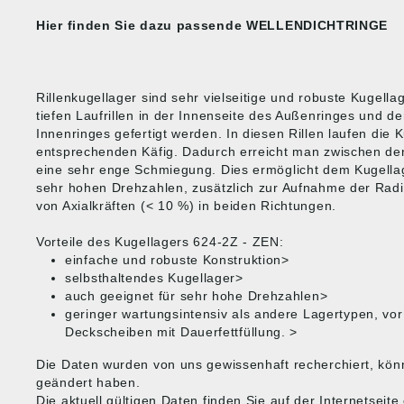
Hier finden Sie dazu passende
WELLENDICHTRINGE
Rillenkugellager sind sehr vielseitige und robuste Kugella
tiefen Laufrillen in der Innenseite des Außenringes und d
Innenringes gefertigt werden. In diesen Rillen laufen die 
entsprechenden Käfig. Dadurch erreicht man zwischen den
eine sehr enge Schmiegung. Dies ermöglicht dem Kugella
sehr hohen Drehzahlen, zusätzlich zur Aufnahme der Radi
von Axialkräften (< 10 %) in beiden Richtungen.
Vorteile des Kugellagers 624-2Z - ZEN:
einfache und robuste Konstruktion>
selbsthaltendes Kugellager>
auch geeignet für sehr hohe Drehzahlen>
geringer wartungsintensiv als andere Lagertypen, vo
Deckscheiben mit Dauerfettfüllung. >
Die Daten wurden von uns gewissenhaft recherchiert, kön
geändert haben.
Die aktuell gültigen Daten finden Sie auf der Internetseit