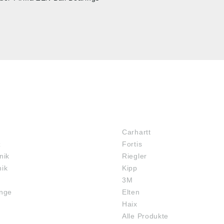
MARKENSHOPS
Carhartt
z
Fortis
nik
Riegler
nik
Kipp
3M
inge
Elten
Haix
Alle Produkte