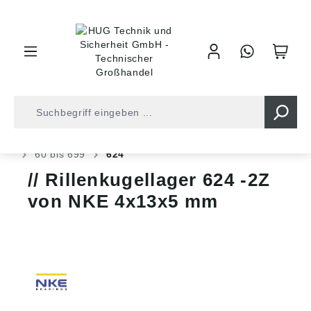
inhalt springen
Shop
Kugellager
Kugellager
Rillen Kugellager
60 bis 699
624
Rillenkugellager 624 -2Z
von NKE 4x13x5 mm