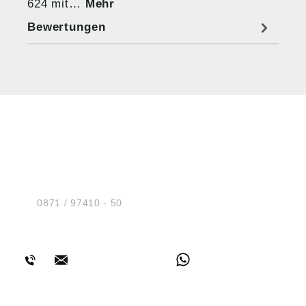
624 mit…
Mehr
Bewertungen
HUG® Technik und
Sicherheit GmbH
Am Industriegleis 7
D-84030 Ergolding
Tel.:
0871 / 97410 - 50
BERATUNG