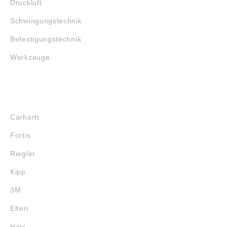
Druckluft
Schwingungstechnik
Befestigungstechnik
Werkzeuge
MARKENSHOPS
Carhartt
Fortis
Riegler
Kipp
3M
Elten
Haix