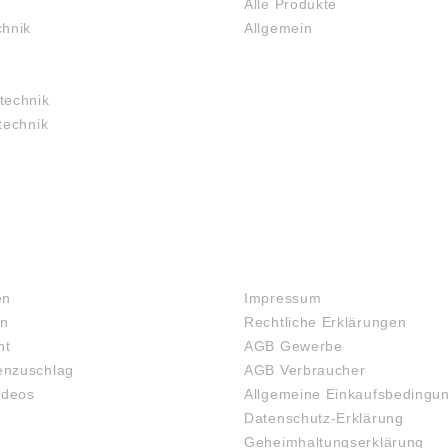
Alle Produkte
chnik
Allgemein
technik
technik
RECHTLICHES
en
Impressum
en
Rechtliche Erklärungen
ht
AGB Gewerbe
nzuschlag
AGB Verbraucher
ideos
Allgemeine Einkaufsbedingu
Datenschutz-Erklärung
Geheimhaltungserklärung