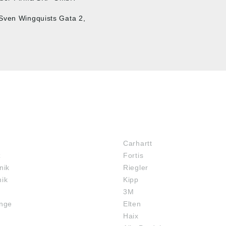
 Sven Wingquists Gata 2,
MARKENSHOPS
Carhartt
z
Fortis
nik
Riegler
nik
Kipp
3M
inge
Elten
Haix