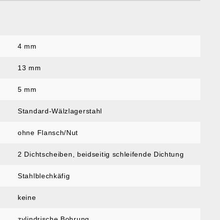
4 mm
:
13 mm
5 mm
Standard-Wälzlagerstahl
ohne Flansch/Nut
2 Dichtscheiben
, beidseitig schleifende Dichtung
Stahlblechkäfig
keine
zylindrische Bohrung