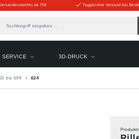
Versandkostenfrei ab 75€
Taggleicher Versand bei Beste
SERVICE
3D-DRUCK
60 bis 699
624
Produk
Ril