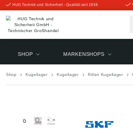
HUG Technik und Sicherheit - Qualität seit 1938
inhalt springen
SHOP
MARKENSHOPS
Shop
Kugellager
Kugellager
Rillen Kugellager