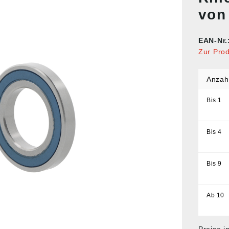
von
EAN-Nr.
Zur Pro
Anzah
Bis
1
Bis
4
Bis
9
Ab
10
Preise i