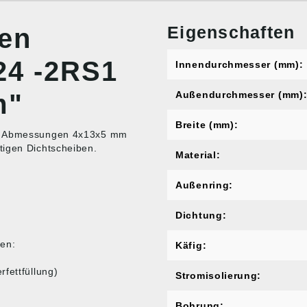
Eigenschaften
nen
624 -2RS1
Innendurchmesser (mm):
m"
Außendurchmesser (mm)
Breite (mm):
den Abmessungen 4x13x5 mm
tigen Dichtscheiben.
Material:
Außenring:
Dichtung:
en:
Käfig:
fettfüllung)
Stromisolierung:
Bohrung: