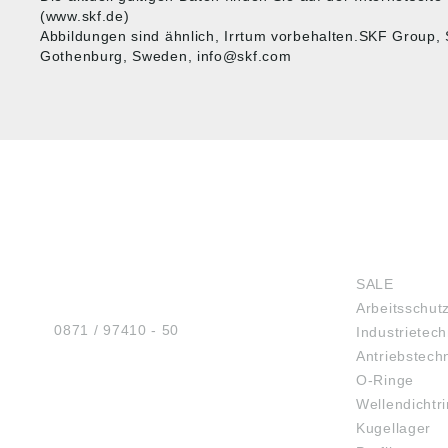
(www.skf.de)
Abbildungen sind ähnlich, Irrtum vorbehalten.SKF Group,
Gothenburg, Sweden, info@skf.com
HUG® Technik und
SHOP
Sicherheit GmbH
SALE
Am Industriegleis 7
Arbeitsschut
D-84030 Ergolding
Tel.:
0871 / 97410 - 50
Industrietech
Antriebstech
O-Ringe
Wellendichtr
BERATUNG
Kugellager