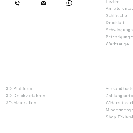
Profile
Armaturente
Schläuche
Druckluft
Schwingungs
Befestigungs
Werkzeuge
3D-DRUCK
FAQ
3D-Plattform
Versandkost
3D-Druckverfahren
Zahlungsart
3D-Materialien
Widerrufsrec
Mindermenge
Shop Erklärv