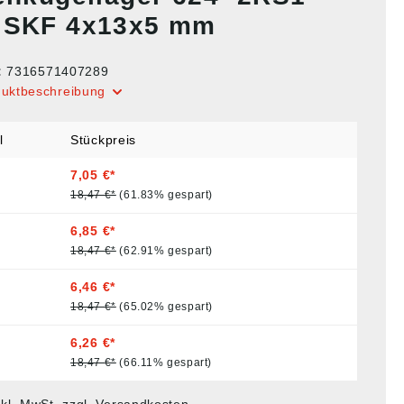
 SKF 4x13x5 mm
:
7316571407289
duktbeschreibung
l
Stückpreis
7,05 €*
18,47 €*
(61.83% gespart)
6,85 €*
18,47 €*
(62.91% gespart)
6,46 €*
18,47 €*
(65.02% gespart)
6,26 €*
18,47 €*
(66.11% gespart)
nkl. MwSt. zzgl. Versandkosten