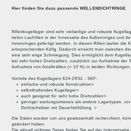
Hier finden Sie dazu passende
WELLENDICHTRINGE
Rillenkugellager sind sehr vielseitige und robuste Kugella
tiefen Laufrillen in der Innenseite des Außenringes und d
Innenringes gefertigt werden. In diesen Rillen laufen die 
entsprechenden Käfig. Dadurch erreicht man zwischen den
eine sehr enge Schmiegung. Dies ermöglicht dem Kugell
bei sehr hohen Drehzahlen, zusätzlich zur Aufnahme der R
Aufnahme von Axialkräften (< 10 %) in beiden Richtungen
Vorteile des Kugellagers 624-2RS1 - SKF:
einfache und robuste Konstruktion>
selbsthaltendes Kugellager>
auch geeignet für sehr hohe Drehzahlen>
geringer wartungsintensiv als andere Lagertypen, vo
Dichtscheiben mit Dauerfettfüllung. >
Die Daten wurden von uns gewissenhaft recherchiert, kön
geändert haben.
Die aktuell gültigen Daten finden Sie auf der Internetsei