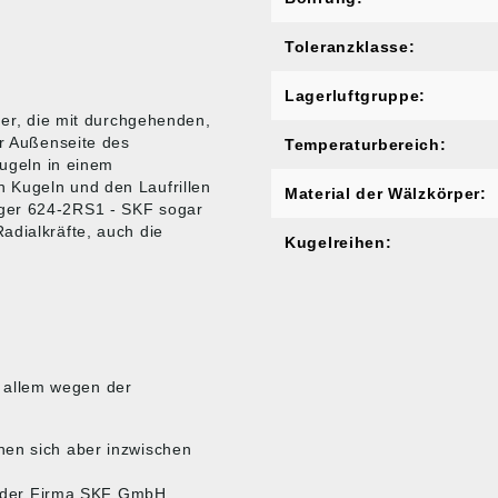
Toleranzklasse:
Lagerluftgruppe:
ger, die mit durchgehenden,
er Außenseite des
Temperaturbereich:
Kugeln in einem
 Kugeln und den Laufrillen
Material der Wälzkörper:
ager 624-2RS1 - SKF sogar
adialkräfte, auch die
Kugelreihen:
.
r allem wegen der
nen sich aber inzwischen
te der Firma SKF GmbH