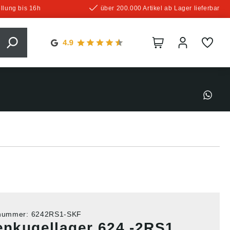
llung bis 16h
über 200.000 Artikel ab Lager lieferbar
tnummer:
6242RS1-SKF
lenkugellager 624 -2RS1