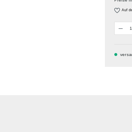
Auf d
Anzahl
versa