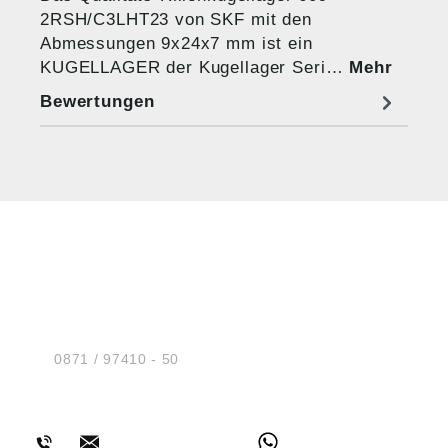
2RSH/C3LHT23 von SKF mit den
Abmessungen 9x24x7 mm ist ein
KUGELLAGER der Kugellager Seri…
Mehr
Bewertungen
HUG® Technik und
Sicherheit GmbH
Am Industriegleis 7
D-84030 Ergolding
Tel.:
0871 / 97410 - 50
BERATUNG