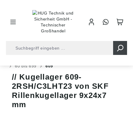
inhalt springen
Shop
Kugellager
Kugellager
Rillen Kugellager
60 bis 699
609
Kugellager 609-
2RSH/C3LHT23 von SKF
Rillenkugellager 9x24x7
mm