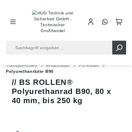
inhalt springen
Shop
Industrietechnik
Ladungssicherung
Transportrollen
Ersatzräder
PU-Räder
Polyurethanräder B90
BS ROLLEN®
Polyurethanrad B90, 80 x
40 mm, bis 250 kg