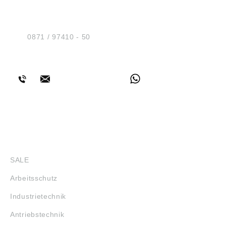
Sicherheit GmbH
Am Industriegleis 7
D-84030 Ergolding
Tel.:
0871 / 97410 - 50
BERATUNG
SHOP
SALE
Arbeitsschutz
Industrietechnik
Antriebstechnik