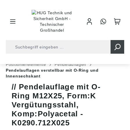
inhalt springen
Shop
Industrietechnik
Normteile
Positionierelemente
Pendelauflagen
Pendelauflagen verstellbar mit O-Ring und
Innensechskant
Pendelauflage mit O-
Ring M12X25, Form:K
Vergütungsstahl,
Komp:Polyacetal -
K0290.712X025