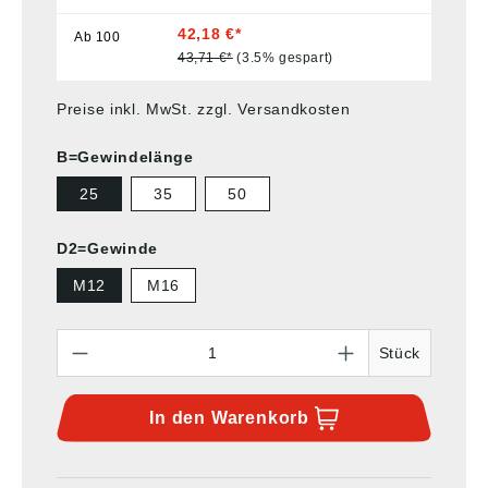
42,18 €*
Ab
100
43,71 €*
(3.5% gespart)
Preise inkl. MwSt. zzgl. Versandkosten
B=Gewindelänge
25
35
50
D2=Gewinde
M12
M16
Anzahl
Stück
In den
Warenkorb