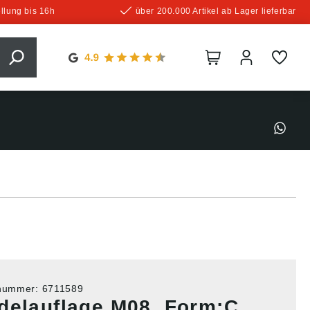
llung bis 16h
über 200.000 Artikel ab Lager lieferbar
tnummer:
6711589
delauflage M08, Form:C