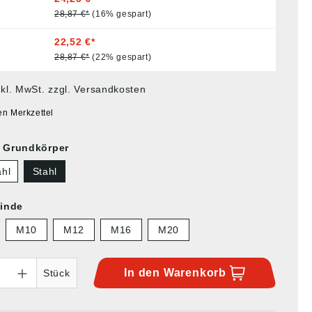
28,87 €*
(16% gespart)
22,52 €*
28,87 €*
(22% gespart)
nkl. MwSt. zzgl. Versandkosten
en Merkzettel
l Grundkörper
ahl
Stahl
inde
M10
M12
M16
M20
In den
Warenkorb
Stück