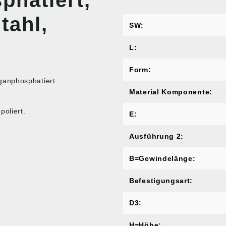
phatiert,
tahl,
SW:
L:
Form:
ganphosphatiert.
Material Komponente:
poliert.
E:
Ausführung 2:
B=Gewindelänge:
Befestigungsart:
D3:
H=Höhe: