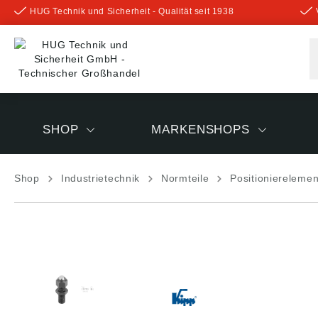
HUG Technik und Sicherheit - Qualität seit 1938
inhalt springen
SHOP
MARKENSHOPS
Shop
Industrietechnik
Normteile
Positioniereleme