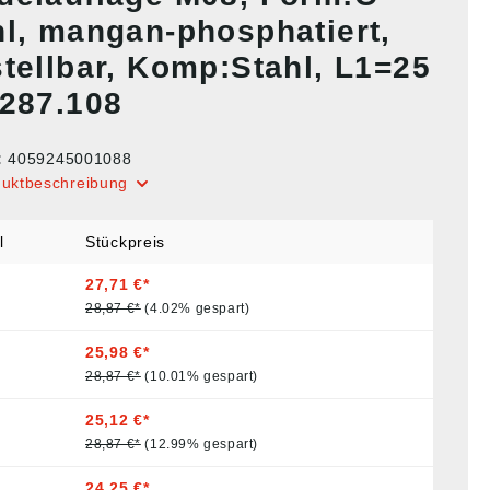
hl, mangan-phosphatiert,
stellbar, Komp:Stahl, L1=25
0287.108
:
4059245001088
duktbeschreibung
l
Stückpreis
27,71 €*
28,87 €*
(4.02% gespart)
25,98 €*
28,87 €*
(10.01% gespart)
25,12 €*
28,87 €*
(12.99% gespart)
24,25 €*