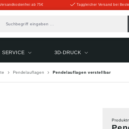
Versandkostenfrei ab 75€
Taggleicher Versand bei Beste
SERVICE
3D-DRUCK
nte
Pendelauflagen
Pendelauflagen verstellbar
Produk
Pen