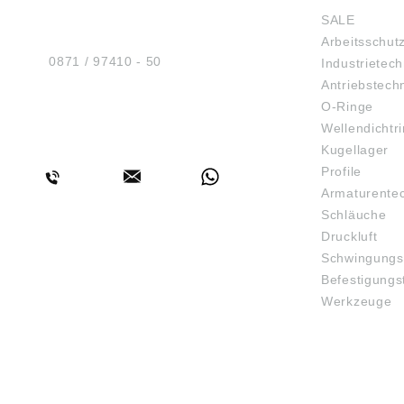
Sicherheit GmbH
SALE
Am Industriegleis 7
Arbeitsschut
D-84030 Ergolding
Tel.:
0871 / 97410 - 50
Industrietech
Antriebstech
O-Ringe
Wellendichtr
BERATUNG
Kugellager
Profile
Armaturente
Schläuche
Druckluft
Schwingungs
Befestigungs
Werkzeuge