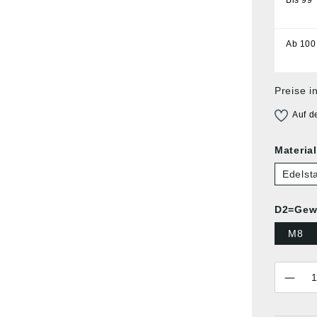
Ab
100
Preise i
Auf d
Materia
Edelst
D2=Gew
M8
Anzahl