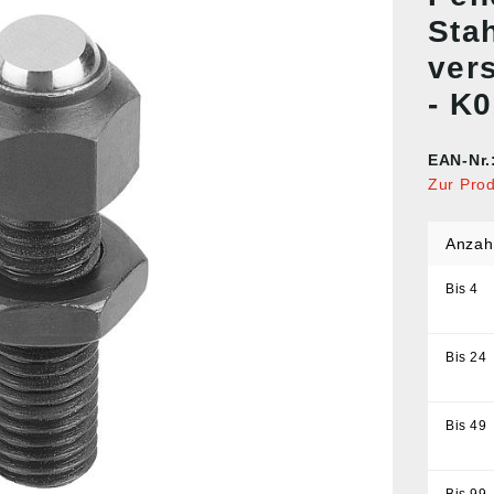
Sta
ver
- K
EAN-Nr.
Zur Pro
Anzah
Bis
4
Bis
24
Bis
49
Bis
99