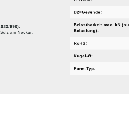
D2=Gewinde:
Belastbarkeit max. kN (nu
023/998):
Belastung):
 Sulz am Neckar,
RoHS:
Kugel-Ø:
Form-Typ:
MARKENSHOPS