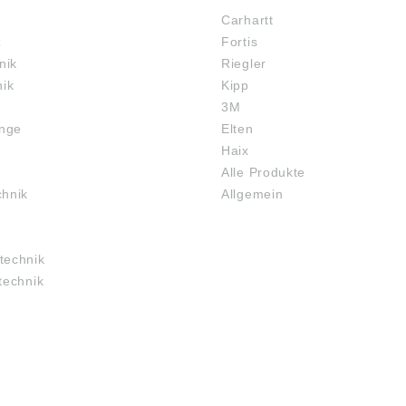
Carhartt
z
Fortis
nik
Riegler
nik
Kipp
3M
inge
Elten
Haix
Alle Produkte
chnik
Allgemein
technik
technik