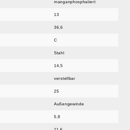
manganphosphatiert
13
36,6
C
Stahl
14,5
verstellbar
25
Außengewinde
5,8
11,6