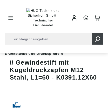
inhalt springen
Shop
Industrietechnik
Normteile
Stellfüße
Druckstücke und Druckspindeln
Gewindestift mit
Kugeldruckzapfen M12
Stahl, L1=60 - K0391.12X60