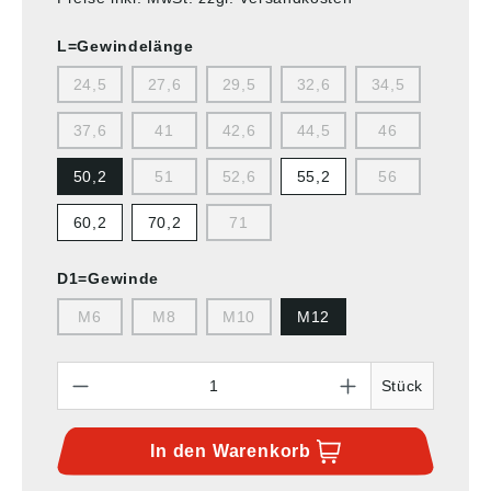
L=Gewindelänge
24,5
27,6
29,5
32,6
34,5
37,6
41
42,6
44,5
46
50,2
51
52,6
55,2
56
60,2
70,2
71
D1=Gewinde
M6
M8
M10
M12
Anzahl
Stück
In den
Warenkorb