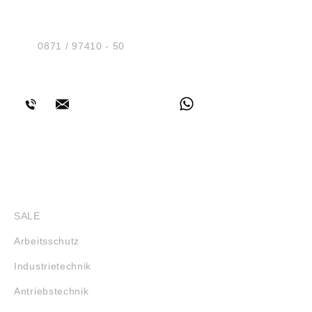
Sicherheit GmbH
Am Industriegleis 7
D-84030 Ergolding
Tel.:
0871 / 97410 - 50
BERATUNG
SHOP
SALE
Arbeitsschutz
Industrietechnik
Antriebstechnik