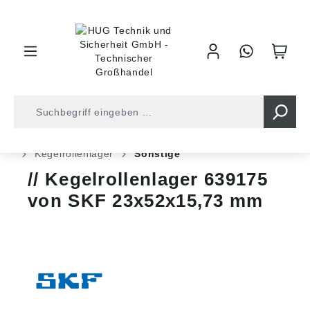
inhalt springen
Shop
Kugellager
Rollenlager
Kegelrollenlager
Kegelrollenlager
Sonstige
Kegelrollenlager 639175
von SKF 23x52x15,73 mm