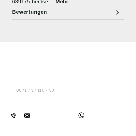
639175 beidse…
Mehr
Bewertungen
HUG® Technik und
Sicherheit GmbH
Am Industriegleis 7
D-84030 Ergolding
Tel.:
0871 / 97410 - 50
BERATUNG