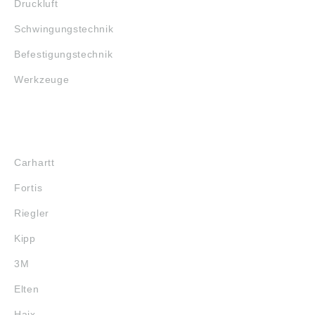
Druckluft
Schwingungstechnik
Befestigungstechnik
Werkzeuge
MARKENSHOPS
Carhartt
Fortis
Riegler
Kipp
3M
Elten
Haix