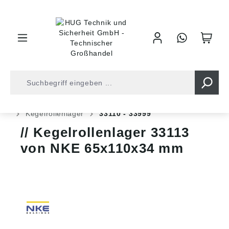
inhalt springen
Shop
Kugellager
Rollenlager
Kegelrollenlager
Kegelrollenlager
33110 - 33999
Kegelrollenlager 33113
von NKE 65x110x34 mm