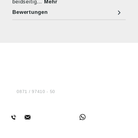
beidseitig…
Mehr
Bewertungen
HUG® Technik und
Sicherheit GmbH
Am Industriegleis 7
D-84030 Ergolding
Tel.:
0871 / 97410 - 50
BERATUNG