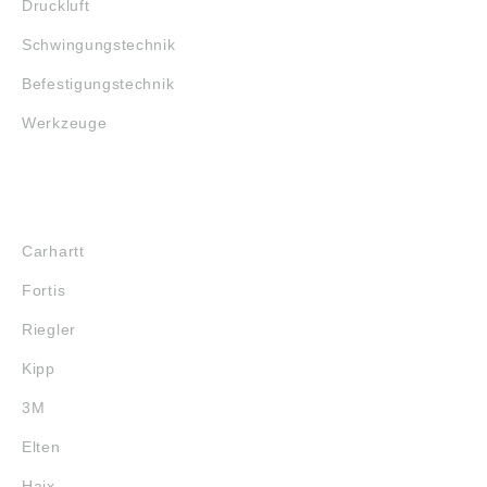
Druckluft
Schwingungstechnik
Befestigungstechnik
Werkzeuge
MARKENSHOPS
Carhartt
Fortis
Riegler
Kipp
3M
Elten
Haix