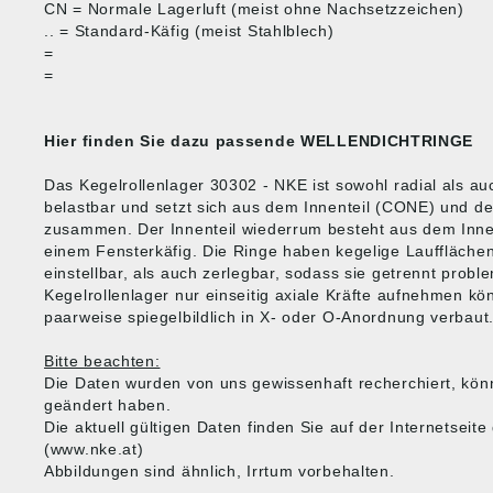
CN = Normale Lagerluft (meist ohne Nachsetzzeichen)
.. = Standard-Käfig (meist Stahlblech)
=
=
Hier finden Sie dazu passende
WELLENDICHTRINGE
Das Kegelrollenlager 30302 - NKE ist sowohl radial als a
belastbar und setzt sich aus dem Innenteil (CONE) und 
zusammen. Der Innenteil wiederrum besteht aus dem Inne
einem Fensterkäfig. Die Ringe haben kegelige Laufflächen
einstellbar, als auch zerlegbar, sodass sie getrennt probl
Kegelrollenlager nur einseitig axiale Kräfte aufnehmen kö
paarweise spiegelbildlich in X- oder O-Anordnung verbaut
Bitte beachten:
Die Daten wurden von uns gewissenhaft recherchiert, kön
geändert haben.
Die aktuell gültigen Daten finden Sie auf der Internetsei
(www.nke.at)
Abbildungen sind ähnlich, Irrtum vorbehalten.