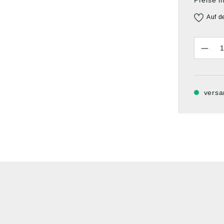
Auf d
Anzahl
versa