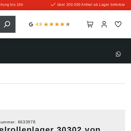
llung bis 16h
über 200.000 Artikel ab Lager lieferbar
tnummer:
6633978
elrollenlager 30302 von