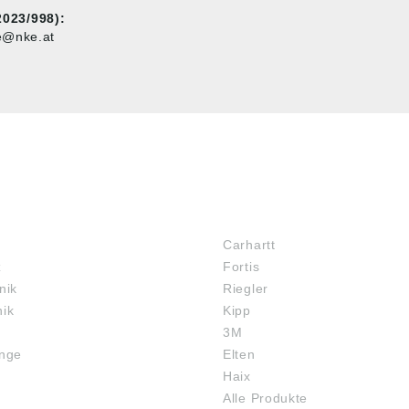
023/998):
ce@nke.at
MARKENSHOPS
Carhartt
z
Fortis
nik
Riegler
nik
Kipp
3M
inge
Elten
Haix
Alle Produkte