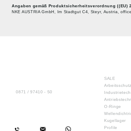
Angaben gemäß Produktsicherheitsverordnung ((EU) 2
NKE AUSTRIA GmbH, Im Stadtgut C4, Steyr, Austria, offi
HUG® Technik und
SHOP
Sicherheit GmbH
SALE
Am Industriegleis 7
Arbeitsschut
D-84030 Ergolding
Tel.:
0871 / 97410 - 50
Industrietech
Antriebstech
O-Ringe
Wellendichtr
BERATUNG
Kugellager
Profile