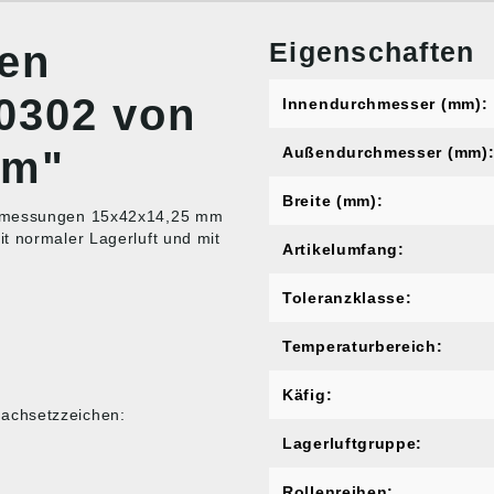
Eigenschaften
nen
30302 von
Innendurchmesser (mm):
mm"
Außendurchmesser (mm)
Breite (mm):
 Abmessungen 15x42x14,25 mm
t normaler Lagerluft und mit
Artikelumfang:
Toleranzklasse:
Temperaturbereich:
Käfig:
achsetzzeichen:
Lagerluftgruppe:
Rollenreihen: