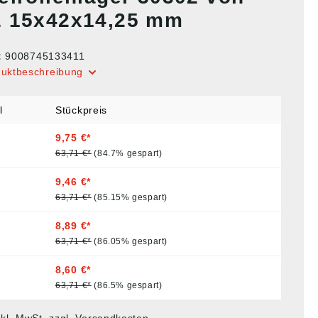
 15x42x14,25 mm
:
9008745133411
duktbeschreibung
l
Stückpreis
9,75 €*
63,71 €*
(84.7% gespart)
9,46 €*
63,71 €*
(85.15% gespart)
8,89 €*
63,71 €*
(86.05% gespart)
8,60 €*
63,71 €*
(86.5% gespart)
nkl. MwSt. zzgl. Versandkosten