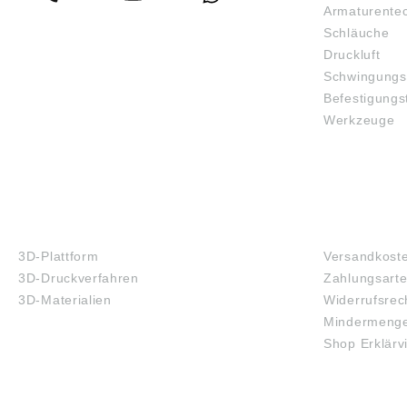
Armaturente
Schläuche
Druckluft
Schwingungs
Befestigungs
Werkzeuge
3D-DRUCK
FAQ
3D-Plattform
Versandkost
3D-Druckverfahren
Zahlungsart
3D-Materialien
Widerrufsrec
Mindermenge
Shop Erklärv