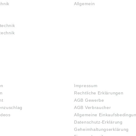
chnik
Allgemein
technik
technik
RECHTLICHES
en
Impressum
en
Rechtliche Erklärungen
ht
AGB Gewerbe
nzuschlag
AGB Verbraucher
ideos
Allgemeine Einkaufsbedingu
Datenschutz-Erklärung
Geheimhaltungserklärung