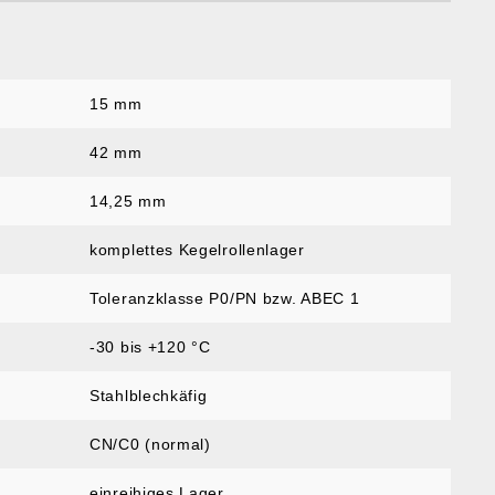
15 mm
:
42 mm
14,25 mm
komplettes Kegelrollenlager
Toleranzklasse P0/PN bzw. ABEC 1
-30 bis +120 °C
Stahlblechkäfig
CN/C0 (normal)
einreihiges Lager