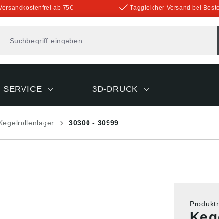
Versandkostenfrei ab 75€
Taggleicher Versand bei Beste
SERVICE
3D-DRUCK
Kegelrollenlager
30300 - 30999
Produk
Keg