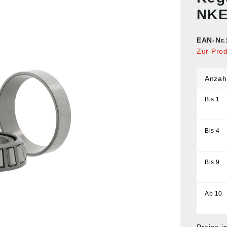
NKE
EAN-Nr.
Zur Pro
Anzah
Bis
1
Bis
4
Bis
9
Ab
10
Preise i