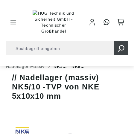
inhalt springen
Shop
Kugellager
Rollenlager
Nadellager
Nadellager Massiv
NK1… - NK9…
Nadellager (massiv)
NK5/10 -TVP von NKE
5x10x10 mm