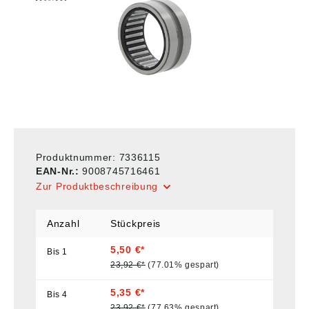
Produktnummer:
7336115
EAN-Nr.:
9008745716461
Zur Produktbeschreibung
Anzahl
Stückpreis
5,50 €*
Bis
1
23,92 €*
(77.01% gespart)
5,35 €*
Bis
4
23,92 €*
(77.63% gespart)