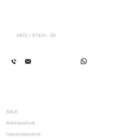
HUG® Technik und
Sicherheit GmbH
Am Industriegleis 7
D-84030 Ergolding
Tel.:
0871 / 97410 - 50
BERATUNG
SHOP
SALE
Arbeitsschutz
Industrietechnik