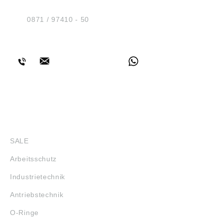
D-84030 Ergolding
Tel.:
0871 / 97410 - 50
BERATUNG
SHOP
SALE
Arbeitsschutz
Industrietechnik
Antriebstechnik
O-Ringe