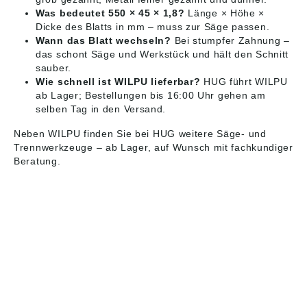
Was bedeutet 550 × 45 × 1,8?
Länge × Höhe ×
Dicke des Blatts in mm – muss zur Säge passen.
Wann das Blatt wechseln?
Bei stumpfer Zahnung –
das schont Säge und Werkstück und hält den Schnitt
sauber.
Wie schnell ist WILPU lieferbar?
HUG führt WILPU
ab Lager; Bestellungen bis 16:00 Uhr gehen am
selben Tag in den Versand.
Neben WILPU finden Sie bei HUG weitere
Säge- und
Trennwerkzeuge
– ab Lager, auf Wunsch mit fachkundiger
Beratung.
HUG® Technik und
Sicherheit GmbH
Am Industriegleis 7