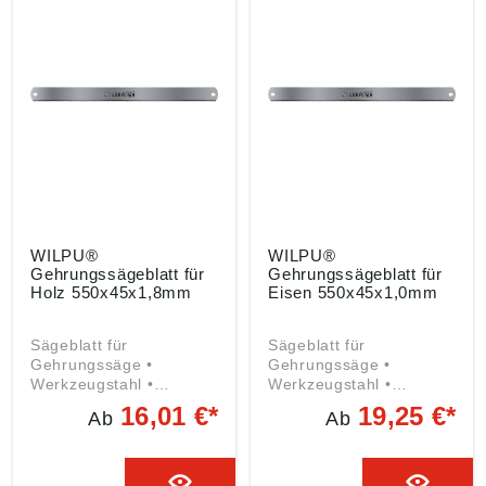
WILPU®
WILPU®
Gehrungssägeblatt für
Gehrungssägeblatt für
Holz 550x45x1,8mm
Eisen 550x45x1,0mm
Sägeblatt für
Sägeblatt für
Gehrungssäge •
Gehrungssäge •
Werkzeugstahl •
Werkzeugstahl •
Zahnung gehärtet
Zahnung gehärtet
16,01 €*
19,25 €*
Ab
Ab
Angaben gemäß
Angaben gemäß
Produktsicherheitsveror
Produktsicherheitsveror
dnung ((EU) 2023/998):
dnung ((EU) 2023/998):
Wilh. Putsch GmbH &
Wilh. Putsch GmbH &