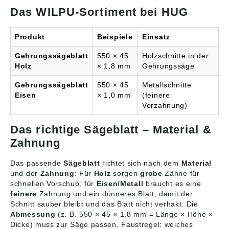
Das WILPU-Sortiment bei HUG
Produkt
Beispiele
Einsatz
Gehrungssägeblatt
550 × 45
Holzschnitte in der
Holz
× 1,8 mm
Gehrungssäge
Gehrungssägeblatt
550 × 45
Metallschnitte
Eisen
× 1,0 mm
(feinere
Verzahnung)
Das richtige Sägeblatt – Material &
Zahnung
Das passende
Sägeblatt
richtet sich nach dem
Material
und der
Zahnung
: Für
Holz
sorgen
grobe
Zähne für
schnellen Vorschub, für
Eisen/Metall
braucht es eine
feinere
Zahnung und ein dünneres Blatt, damit der
Schnitt sauber bleibt und das Blatt nicht verhakt. Die
Abmessung
(z. B. 550 × 45 × 1,8 mm = Länge × Höhe ×
Dicke) muss zur Säge passen. Faustregel: weiches