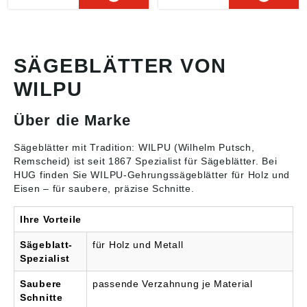
Co. KG, Kaiser-Wilhelm-
Co. KG, Kaiser-Wilhelm-
Str.29, 42855
Str.29, 42855
Remscheid, DE,
Remscheid, DE,
info@wilpu.com
info@wilpu.com
SÄGEBLÄTTER VON
WILPU
Über die Marke
Sägeblätter mit Tradition: WILPU (Wilhelm Putsch,
Remscheid) ist seit 1867 Spezialist für
Sägeblätter
. Bei
HUG finden Sie WILPU-Gehrungssägeblätter für Holz und
Eisen – für saubere, präzise Schnitte.
Ihre Vorteile
Sägeblatt-
für Holz und Metall
Spezialist
Saubere
passende Verzahnung je Material
Schnitte