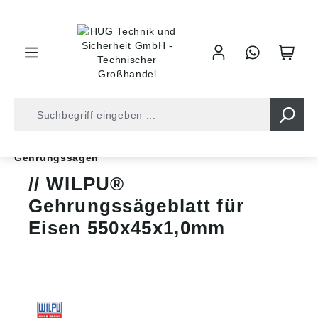
inhalt springen
Shop
Werkzeuge
Sägen und Trennwerkzeuge
Gehrungssägen
WILPU®
Gehrungssägeblatt für
Eisen 550x45x1,0mm