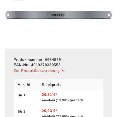
Produktnummer:
6684879
EAN-Nr.:
4019379380558
Zur Produktbeschreibung
Anzahl
Stückpreis
20,81 €*
Bis
1
26,01 €*
(19.99% gespart)
20,03 €*
Bis
2
26,01 €*
(22.99% gespart)