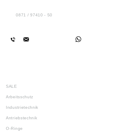
Am Industriegleis 7
D-84030 Ergolding
Tel.:
0871 / 97410 - 50
BERATUNG
SHOP
SALE
Arbeitsschutz
Industrietechnik
Antriebstechnik
O-Ringe