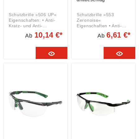
Schutzbrille »506 UP«
Schutzbrille »553
Eigenschaften: • Anti-
Zeronoise«
Kratz- und Anti-
Eigenschaften • Anti-
Beschlag-Beschichtung
Kratz- und Anti-
10,14 €*
6,61 €*
Ab
Ab
Plus • Bügel in Länge
Beschlag-Beschichtung
und Neigung einstellbar
Plus • Verkürzte Bügel
• Weiche, flexible
verhindern Verlust der
Bügelenden, um
Lärmdämmung •
Druckpunkte zu
Patentierte Bügeln
vermeiden •
ermöglichen
Augenbrauenabdeckung
Kombination mit
und Seitenschutz •
Gehörschutzkapseln
Tragekomfort und
Anwendungsbereiche:
Anpassung durch
Mechanische Arbeiten
weichen, regulierbaren
unter guten
Nasensteg
Sichtbedingungen
Anwendungsbereiche:
Zulassung/Norm: EN
Drehen, Fräsen, Flexen,
166, EN 170 Gewicht:
Feinmechanik,
19 g Scheibe: klar
Montagearbeiten,
Rahmenfarbe: farblos
Schleifarbeiten
Angaben gemäß
Zulassung/Norm: EN
Produktsicherheitsveror
166, EN 170 Gewicht:
dnung ((EU) 2023/998):