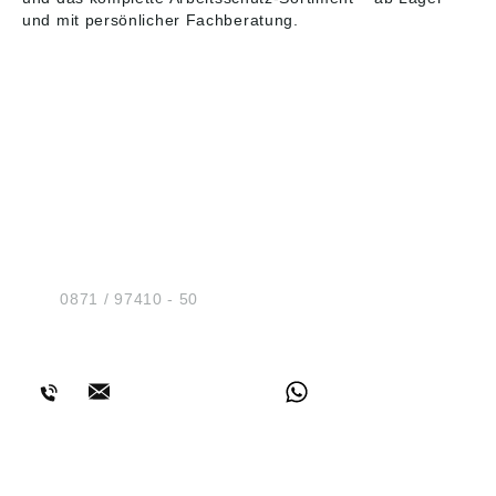
und mit persönlicher Fachberatung.
HUG® Technik und
Sicherheit GmbH
Am Industriegleis 7
D-84030 Ergolding
Tel.:
0871 / 97410 - 50
BERATUNG