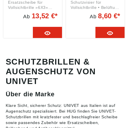
Ersatzscheibe für
Schutzvisier für
Vollsichtbrille »6X3«
Vollsichtbrille • Belüftung
Angaben gemäß
einstellbar Angaben
13,52 €*
8,60 €*
Ab
Ab
Produktsicherheitsveror
gemäß
dnung ((EU) 2023/998):
Produktsicherheitsveror
Univet S.r.I., Via
dnung ((EU) 2023/998):
Giovanni Prati,87,
Univet S.r.I., Via
25086 Rezzato,Brescia,
Giovanni Prati,87,
IT, info@univet.it
25086 Rezzato,Brescia,
IT, info@univet.it
SCHUTZBRILLEN &
AUGENSCHUTZ VON
UNIVET
Über die Marke
Klare Sicht, sicherer Schutz: UNIVET aus Italien ist auf
Augenschutz spezialisiert. Bei HUG finden Sie UNIVET-
Schutzbrillen
mit kratzfester und beschlagfreier Scheibe
sowie passendes Zubehör wie Ersatzscheiben,