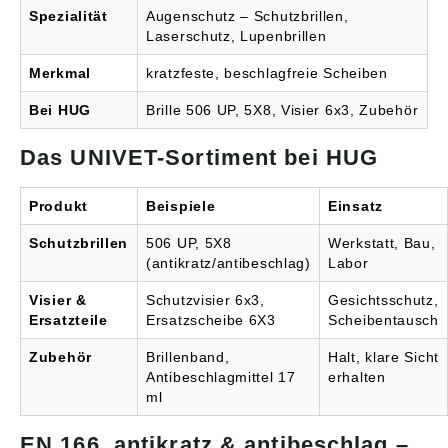
Spezialität
Augenschutz – Schutzbrillen,
Laserschutz, Lupenbrillen
Merkmal
kratzfeste, beschlagfreie Scheiben
Bei HUG
Brille 506 UP, 5X8, Visier 6x3, Zubehör
Das UNIVET-Sortiment bei HUG
Produkt
Beispiele
Einsatz
Schutzbrillen
506 UP, 5X8
Werkstatt, Bau,
(antikratz/antibeschlag)
Labor
Visier &
Schutzvisier 6x3,
Gesichtsschutz,
Ersatzteile
Ersatzscheibe 6X3
Scheibentausch
Zubehör
Brillenband,
Halt, klare Sicht
Antibeschlagmittel 17
erhalten
ml
EN 166, antikratz & antibeschlag –