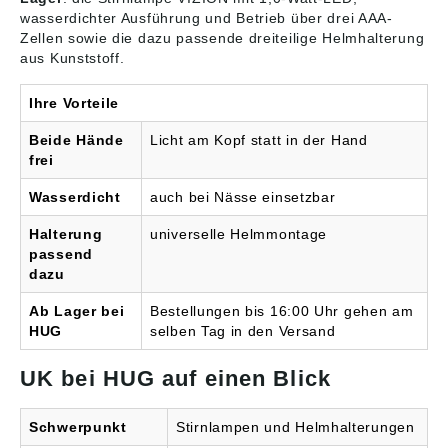
nach ATEX: II 2G Ex ib
wasserdichter Ausführung und Betrieb über drei AAA-
IIC T4 / II 2D Ex ibD 21
Zellen sowie die dazu passende dreiteilige Helmhalterung
T 55 °C Lieferung: Im
aus Kunststoff.
Blister inklusive
Batterien (3 x AAA).
Angaben gemäß
Ihre Vorteile
Produktsicherheitsveror
dnung ((EU) 2023/998):
Beide Hände
Licht am Kopf statt in der Hand
UKE Underwater
frei
Kinetics Europe GmbH,
Ritterstr. 45 b, 42899
Wasserdicht
auch bei Nässe einsetzbar
Remscheid, DE,
info@uwkinetics.eu
Halterung
universelle Helmmontage
passend
dazu
Ab Lager bei
Bestellungen bis 16:00 Uhr gehen am
HUG
selben Tag in den Versand
UK bei HUG auf einen Blick
Schwerpunkt
Stirnlampen und Helmhalterungen