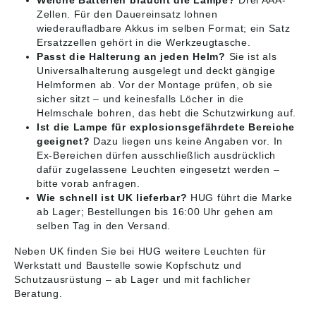
Welche Batterien braucht die Lampe?
Drei AAA-
Zellen. Für den Dauereinsatz lohnen
wiederaufladbare Akkus im selben Format; ein Satz
Ersatzzellen gehört in die Werkzeugtasche.
Passt die Halterung an jeden Helm?
Sie ist als
Universalhalterung ausgelegt und deckt gängige
Helmformen ab. Vor der Montage prüfen, ob sie
sicher sitzt – und keinesfalls Löcher in die
Helmschale bohren, das hebt die Schutzwirkung auf.
Ist die Lampe für explosionsgefährdete Bereiche
geeignet?
Dazu liegen uns keine Angaben vor. In
Ex-Bereichen dürfen ausschließlich ausdrücklich
dafür zugelassene Leuchten eingesetzt werden –
bitte vorab anfragen.
Wie schnell ist UK lieferbar?
HUG führt die Marke
ab Lager; Bestellungen bis 16:00 Uhr gehen am
selben Tag in den Versand.
Neben UK finden Sie bei HUG weitere Leuchten für
Werkstatt und Baustelle sowie Kopfschutz und
Schutzausrüstung – ab Lager und mit fachlicher
Beratung.