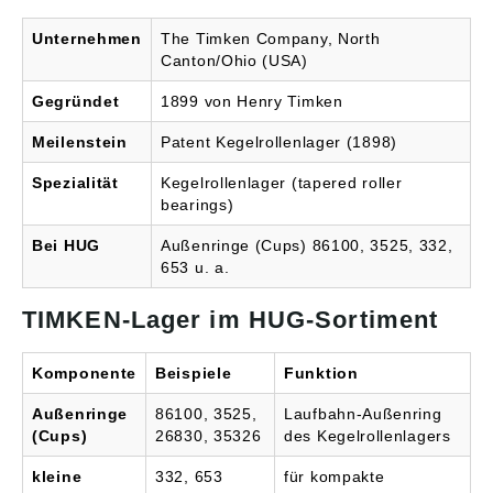
finden Sie auf der
finden Sie auf der
Internetseite der Firma
Internetseite der Firma
Unternehmen
The Timken Company, North
TIMKEN GmbH
TIMKEN GmbH
(www.timken.com/de/)
(www.timken.com/de/)
Canton/Ohio (USA)
Abbildungen sind
Abbildungen sind
ähnlich, Irrtum
ähnlich, Irrtum
Gegründet
1899 von Henry Timken
vorbehalten.
vorbehalten.
Meilenstein
Patent Kegelrollenlager (1898)
Spezialität
Kegelrollenlager (tapered roller
bearings)
Bei HUG
Außenringe (Cups) 86100, 3525, 332,
653 u. a.
TIMKEN-Lager im HUG-Sortiment
Komponente
Beispiele
Funktion
Außenringe
86100, 3525,
Laufbahn-Außenring
(Cups)
26830, 35326
des Kegelrollenlagers
kleine
332, 653
für kompakte