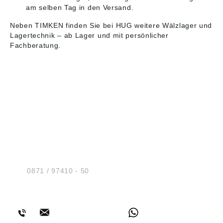
am selben Tag in den Versand.
Neben TIMKEN finden Sie bei HUG weitere
Wälzlager und
Lagertechnik
– ab Lager und mit persönlicher
Fachberatung.
HUG® Technik und
Sicherheit GmbH
Am Industriegleis 7
D-84030 Ergolding
Tel.:
0871 / 97410 - 50
BERATUNG