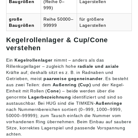
Baugrößen
(Reihe 0–
Lagerstellen
999)
große
Reihe 50000–
für größere
Baugrößen
99999
Lagerstellen
Kegelrollenlager & Cup/Cone
verstehen
Ein
Kegelrollenlager
nimmt – anders als das
Rillenkugellager – zugleich hohe
radiale und axiale
Kräfte auf; deshalb sitzt es z. B. in Radnaben und
Getrieben, meist
paarweise gegeneinander
. Es besteht
aus zwei Teilen: dem
Außenring (Cup)
und der Kegel-
Einheit mit Rollen (
Cone
) – beide werden über die
genormte
Lagerbezeichnung
identifiziert und sind so
austauschbar. Bei HUG sind die TIMKEN-
Außenringe
nach Nummernbereichen sortiert (0–999, 1000–9999,
50000–99999); zum Tausch einfach die Nummer vom
vorhandenen Ring übernehmen. Beim Einbau auf saubere
Sitze, korrektes Lagerspiel und passende Vorspannung
achten.