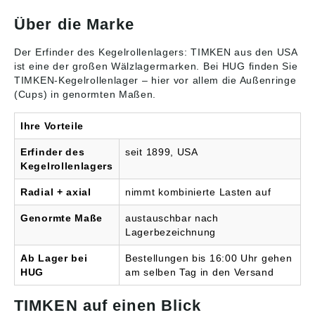
ähnlich, Irrtum
TIMKEN GmbH
Nachsetzzeichen) A =
Nachsetzzeichen) A =
vorbehalten.
(www.timken.com/de/)
Über die Marke
Nur Außenring Hier
Nur Außenring Hier
Abbildungen sind
finden Sie dazu
finden Sie dazu
ähnlich, Irrtum
passende WELLENDICH
passende WELLENDICH
Der Erfinder des Kegelrollenlagers: TIMKEN aus den USA
vorbehalten.
TRINGE Der
TRINGE Der
ist eine der großen Wälzlagermarken. Bei HUG finden Sie
Kegelrollenlager-
Kegelrollenlager-
TIMKEN-
Kegelrollenlager
– hier vor allem die Außenringe
Außenring (CUP)383 -
Außenring (CUP)394 -
(Cups) in genormten Maßen.
TIM bildet kombiniert
TIM bildet kombiniert
zusammen mit dem
zusammen mit dem
Innenteil (CONE) ein
Innenteil (CONE) ein
Ihre Vorteile
Kegelrollenlager. Sie
Kegelrollenlager. Sie
sind sowohl axial als
sind sowohl axial als
Erfinder des
seit 1899, USA
auch radial hoch
auch radial hoch
Kegelrollenlagers
belastbar, zerleg- und
belastbar, zerleg- und
einstellbar und werden
einstellbar und werden
Radial + axial
nimmt kombinierte Lasten auf
meist paarweise in X-
meist paarweise in X-
bzw. O-Anordnung
bzw. O-Anordnung
Genormte Maße
austauschbar nach
verbaut. Bitte beachten:
verbaut. Bitte beachten:
Lagerbezeichnung
Die Daten wurden von
Die Daten wurden von
uns gewissenhaft
uns gewissenhaft
Ab Lager bei
Bestellungen bis 16:00 Uhr gehen
recherchiert, können
recherchiert, können
HUG
am selben Tag in den Versand
sich aber inzwischen
sich aber inzwischen
geändert haben. Die
geändert haben. Die
aktuell gültigen Daten
aktuell gültigen Daten
TIMKEN auf einen Blick