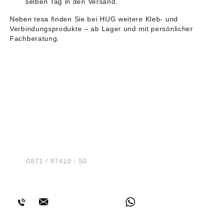
selben Tag in den Versand.
Neben tesa finden Sie bei HUG weitere
Kleb- und
Verbindungsprodukte
– ab Lager und mit persönlicher
Fachberatung.
HUG® Technik und
Sicherheit GmbH
Am Industriegleis 7
D-84030 Ergolding
Tel.:
0871 / 97410 - 50
BERATUNG