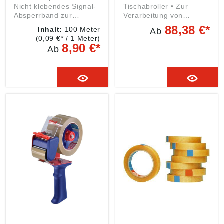
Nicht klebendes Signal-
Tischabroller • Zur
Absperrband zur
Verarbeitung von
Abgrenzung von
tesapack® und
88,38 €*
Inhalt:
100 Meter
Ab
Gefahrenstellen • PE-
tesafilm® Klebebändern
(0,09 €* / 1 Meter)
Folie • Beidseitig
• Robuster
8,90 €*
Ab
bedruckt • Abriebfest • 3
Metallabroller •
Monate UV-beständig
Befestigung mittels
Angaben gemäß
Schraubzwinge oder
Produktsicherheitsveror
Anschrauben • Extra
dnung ((EU) 2023/998):
breite Spendekante
tesa SE, Hugo-
verhindert das
Kirchberg-Str. 1, 22848
Verkleben der
Norderstedt, DE,
Klebebandenden bei
presse@tesa.com
Nutzung von 2 Rollen •
Messerabdeckung
schützt zuverlässlich vor
Verletzungen bei
Nichtbenutzung •
Flexible Befestigung
mittels Schraubzwinge,
z.B. an der Tischkante,
oder durch Anschrauben
• Wahlweise Bestückung
mit 1 Rolle (66 m: 50
mm) oder 2 Rollen (66