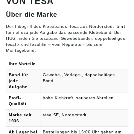
VON TESA
50 mm
Temperaturbeständigkei
Kerndurchmesser: 3 Zoll
t: +100 °C Farbe:
Über die Marke
Angaben gemäß
chamois Angaben
Produktsicherheitsveror
gemäß
dnung ((EU) 2023/998):
Produktsicherheitsveror
Der Inbegriff des Klebebands: tesa aus Norderstedt führt
tesa SE, Hugo-
dnung ((EU) 2023/998):
für nahezu jede Aufgabe das passende
Klebeband
. Bei
Kirchberg-Str. 1, 22848
tesa SE, Hugo-
HUG finden Sie tesaband-Gewebebänder, doppelseitiges
Norderstedt, DE,
Kirchberg-Str. 1, 22848
tesafix und tesafilm – vom Reparatur- bis zum
presse@tesa.com
Norderstedt, DE,
Montageband.
presse@tesa.com
Ihre Vorteile
Band für
Gewebe-, Verlege-, doppelseitiges
jede
Band
Aufgabe
Profi-
hohe Klebkraft, sauberes Abrollen
Qualität
Marke seit
tesa SE, Norderstedt
1936
Ab Lager bei
Bestellungen bis 16:00 Uhr gehen am