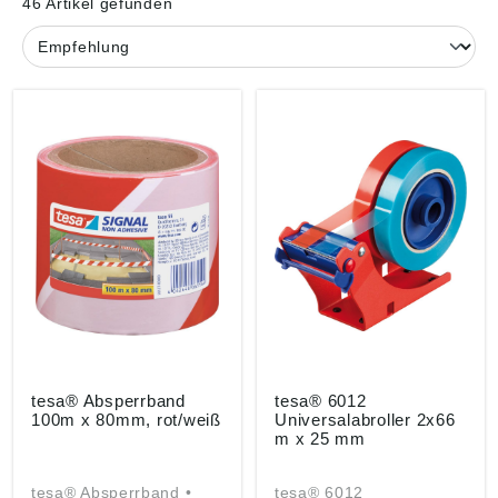
46 Artikel gefunden
tesa® Absperrband
tesa® 6012
100m x 80mm, rot/weiß
Universalabroller 2x66
m x 25 mm
tesa® Absperrband •
tesa® 6012