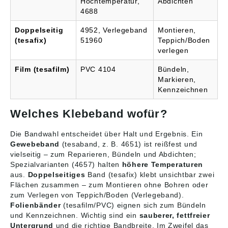
Hochtemperatur,
Abdichten
4688
Doppelseitig
4952, Verlegeband
Montieren,
(tesafix)
51960
Teppich/Boden
verlegen
Film (tesafilm)
PVC 4104
Bündeln,
Markieren,
Kennzeichnen
Welches Klebeband wofür?
Die Bandwahl entscheidet über Halt und Ergebnis. Ein
Gewebeband
(tesaband, z. B. 4651) ist reißfest und
vielseitig – zum Reparieren, Bündeln und Abdichten;
Spezialvarianten (4657) halten
höhere Temperaturen
aus.
Doppelseitiges
Band (tesafix) klebt unsichtbar zwei
Flächen zusammen – zum Montieren ohne Bohren oder
zum Verlegen von Teppich/Boden (Verlegeband).
Folienbänder
(tesafilm/PVC) eignen sich zum Bündeln
und Kennzeichnen. Wichtig sind ein
sauberer, fettfreier
Untergrund
und die richtige Bandbreite. Im Zweifel das