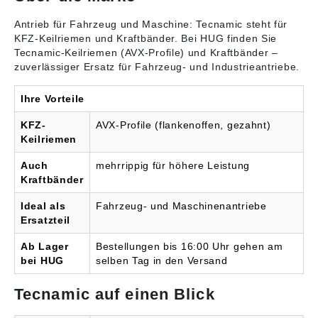
Untere Riemenbreite:
5,8 mm Riemenhöhe:10
Antrieb für Fahrzeug und Maschine: Tecnamic steht für
mm Unser Online-
KFZ-Keilriemen
und Kraftbänder. Bei HUG finden Sie
Angebot stellt nur eine
Tecnamic-Keilriemen (AVX-Profile) und Kraftbänder –
Auswahl unseres
zuverlässiger Ersatz für Fahrzeug- und Industrieantriebe.
Sortiments und der
vielfältigen technischen
Ihre Vorteile
Möglichkeiten dar.
Brauchen Sie eine
KFZ-
AVX-Profile (flankenoffen, gezahnt)
andere Ausführung oder
haben Sie Fragen?
Keilriemen
Sprechen Sie uns an!
Thomas Klosik +49
Auch
mehrrippig für höhere Leistung
(0)871 97410-60 oder
Kraftbänder
technik@hug-
technik.de> Wir liefern
Ideal als
Fahrzeug- und Maschinenantriebe
ausschließlich Marken-
Ersatzteil
Keilriemen.
Ab Lager
Bestellungen bis 16:00 Uhr gehen am
bei HUG
selben Tag in den Versand
Tecnamic auf einen Blick