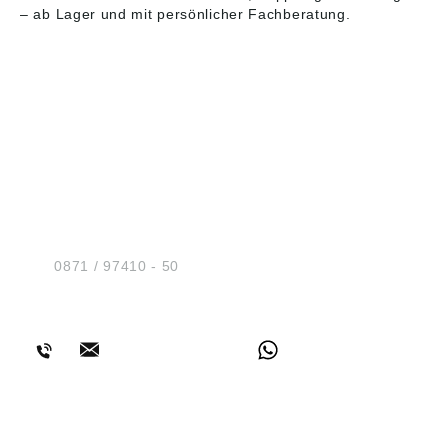
– ab Lager und mit persönlicher Fachberatung.
HUG® Technik und
Sicherheit GmbH
Am Industriegleis 7
D-84030 Ergolding
Tel.:
0871 / 97410 - 50
BERATUNG