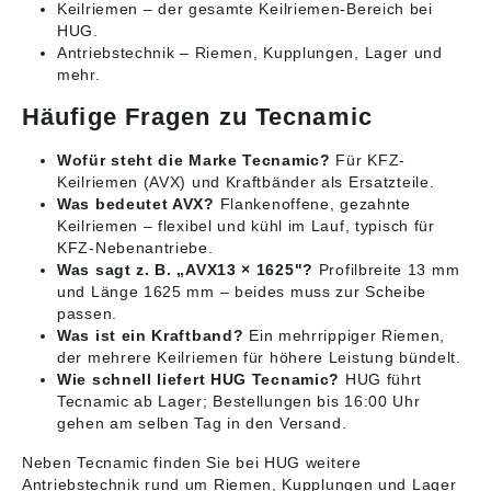
Keilriemen
– der gesamte Keilriemen-Bereich bei
HUG.
Antriebstechnik
– Riemen, Kupplungen, Lager und
mehr.
Häufige Fragen zu Tecnamic
Wofür steht die Marke Tecnamic?
Für KFZ-
Keilriemen (AVX) und Kraftbänder als Ersatzteile.
Was bedeutet AVX?
Flankenoffene, gezahnte
Keilriemen – flexibel und kühl im Lauf, typisch für
KFZ-Nebenantriebe.
Was sagt z. B. „AVX13 × 1625"?
Profilbreite 13 mm
und Länge 1625 mm – beides muss zur Scheibe
passen.
Was ist ein Kraftband?
Ein mehrrippiger Riemen,
der mehrere Keilriemen für höhere Leistung bündelt.
Wie schnell liefert HUG Tecnamic?
HUG führt
Tecnamic ab Lager; Bestellungen bis 16:00 Uhr
gehen am selben Tag in den Versand.
Neben Tecnamic finden Sie bei HUG weitere
Antriebstechnik
rund um Riemen, Kupplungen und Lager