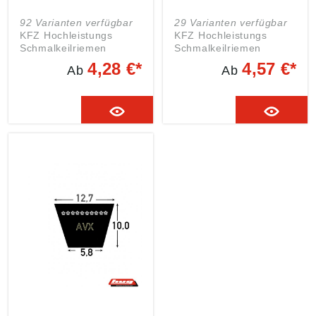
92 Varianten verfügbar
29 Varianten verfügbar
KFZ Hochleistungs
KFZ Hochleistungs
Schmalkeilriemen
Schmalkeilriemen
flankenoffen,
flankenoffen,
4,28 €*
4,57 €*
Ab
Ab
formgezahnt,
formgezahnt,
wartungsfrei AVX 10 x
wartungsfrei AVX 11,9 x
1184 DIN 7753 Teil 3
864 DIN 7753 Teil 3
/ISO 2790 und SAE:
/ISO 2790 und SAE:
Antriebsriemen mit
Antriebsriemen mit
Polyestercord-
Polyestercord-
Zugstrang, bestehend
Zugstrang, bestehend
aus Deckengewebe,
aus Deckengewebe,
Einbettfolie und quer
Einbettfolie und quer
gerichteten Textilfasern.
gerichteten Textilfasern.
Abmessungen:
Abmessungen:
Außenlänge (La): 1184
Außenlänge (La): 864
mm Wirklänge (Lw):
mm Wirklänge (Lw): 851
1171 mm Obere
mm Wir verwenden
Riemenbreite: 9,7 mm
ausschliesslich deutsche
Wirkbreite: 8,5 mm
Markenkeilriemen!
Untere Riemenbreite:
Unser Online-Angebot
4,2 mm Riemenhöhe: 8
stellt nur eine Auswahl
mm Unser Online-
unseres Sortiments und
Angebot stellt nur eine
der vielfältigen