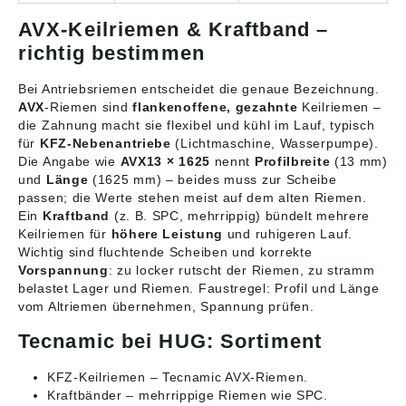
AVX-Keilriemen & Kraftband –
richtig bestimmen
Bei Antriebsriemen entscheidet die genaue Bezeichnung.
AVX
-Riemen sind
flankenoffene, gezahnte
Keilriemen –
die Zahnung macht sie flexibel und kühl im Lauf, typisch
für
KFZ-Nebenantriebe
(Lichtmaschine, Wasserpumpe).
Die Angabe wie
AVX13 × 1625
nennt
Profilbreite
(13 mm)
und
Länge
(1625 mm) – beides muss zur Scheibe
passen; die Werte stehen meist auf dem alten Riemen.
Ein
Kraftband
(z. B. SPC, mehrrippig) bündelt mehrere
Keilriemen für
höhere Leistung
und ruhigeren Lauf.
Wichtig sind fluchtende Scheiben und korrekte
Vorspannung
: zu locker rutscht der Riemen, zu stramm
belastet Lager und Riemen. Faustregel: Profil und Länge
vom Altriemen übernehmen, Spannung prüfen.
Tecnamic bei HUG: Sortiment
KFZ-Keilriemen
– Tecnamic AVX-Riemen.
Kraftbänder
– mehrrippige Riemen wie SPC.