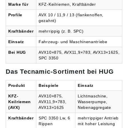
Marke für
KFZ-Keilriemen, Kraftbänder
Profile
AVX 10 / 11,9 / 13 (flankenoffen,
gezahnt)
Kraftbänder
mehrrippig (z. B. SPC)
Einsatz
Fahrzeug- und Maschinenantriebe
Bei HUG
AVX10×875, AVX11,9×783, AVX13×1625,
SPC 3350
Das Tecnamic-Sortiment bei HUG
Produkt
Beispiele
Einsatz
KFZ-
AVX10×875,
Lichtmaschine,
Keilriemen
AVX11,9×783,
Wasserpumpe,
(AVX)
AVX13×1625
Nebenaggregate
Kraftbänder
SPC 3350 Lw, 6
mehrrippiger Antrieb
Rippen
mit hoher Leistung