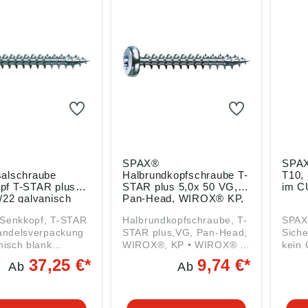
SPAX®
SPAX
salschraube
Halbrundkopfschraube T-
T10, 
pf T-STAR plus
STAR plus 5,0x 50 VG,
im C
/22 galvanisch
Pan-Head, WIROX® KP,
erzinkt A2J,
ETA-12/0114, Packung
Senkkopf, T-STAR
Halbrundkopfschraube, T-
SPAX®
g mit 1000 Stück
mit 100 Stück
STAR plus,VG, Pan-Head,
Siche
nisch blank
WIROX®, KP • WIROX® -
kein 
t A2J • Gehärtet,
Beschichtung für extrem
optim
37,25 €*
9,74 €*
Ab
Ab
chichtet •
hohen Korrosionsschutz •
• Im
f mit Fräsrippen
Gehärtet, gleitbeschichtet
Karto
TAR plus-Antrieb •
• Halbrund kopf mit
mm Klingengröße T 10 T
LTI-Kopf, 4CUT-
MULTI-Kopf (außer 3 mm)
15 T 