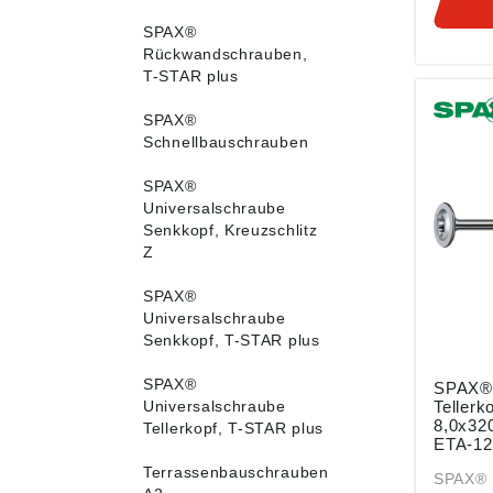
Spitze 
SPAX®
4CUT i
Rückwandschrauben,
Gewind
T-STAR plus
mm Sch
ETA-12/01
Vollgew
SPAX®
Teilgewinde
Schnellbauschrauben
gemäß
Produkt
SPAX®
ung ((E
Universalschraube
Spax In
Senkkopf, Kreuzschlitz
& Co. K
Z
71-77, 
DE, in
SPAX®
Universalschraube
Senkkopf, T-STAR plus
SPAX®
SPAX® 
Universalschraube
Tellerk
8,0x32
Tellerkopf, T-STAR plus
ETA-12
mit 50 
Terrassenbauschrauben
SPAX® 