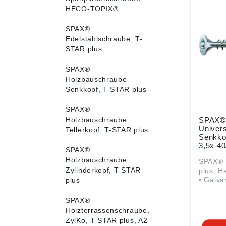
HECO-TOPIX®
SPAX®
Edelstahlschraube, T-
STAR plus
SPAX®
Holzbauschraube
Senkkopf, T-STAR plus
SPAX®
Holzbauschraube
SPAX®
Univer
Tellerkopf, T-STAR plus
Senkko
3,5x 40
SPAX®
blank v
Holzbauschraube
SPAX® 
Packun
Zylinderkopf, T-STAR
plus, Handelsverpackung
• Galva
plus
verzink
gleitbes
SPAX®
Senkkop
Holzterrassenschraube,
und T-S
ZylKo, T-STAR plus, A2
Mit MU