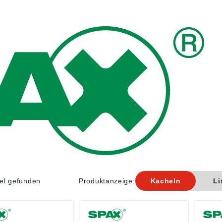
kel gefunden
Produktanzeige:
Kacheln
Li