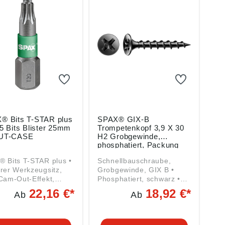
® Bits T-STAR plus
SPAX® GIX-B
5 Bits Blister 25mm
Trompetenkopf 3,9 X 30
UT-CASE
H2 Grobgewinde,
phosphatiert, Packung
mit 1000 Stück
 Bits T-STAR plus •
Schnellbauschraube,
rer Werkzeugsitz,
Grobgewinde, GIX B •
Cam-Out-Effekt,
Phosphatiert, schwarz •
ale Kraftübertragung
kleiner Senkkopf mit
22,16 €*
18,92 €*
Ab
Ab
 CUT-CASE (Display-
Kreuzschlitz H •
n) • Bit-Länge = 25
Vollgewinde • Nadelspitze
• GIX B Grobgewinde, •
20 T 25 T 30 T 40
Zur Befestigung von