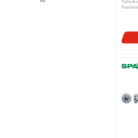
A2
Tellerk
Handels
WIROX 
für ext
Korrosi
Gehärte
• Telle
plus-An
Spitze 
Mit 4C
Gewind
mm Sch
ETA-12/01
Vollgew
Teilgewinde
gemäß
Produkt
ung ((E
Spax In
& Co. K
71-77, 
DE, in