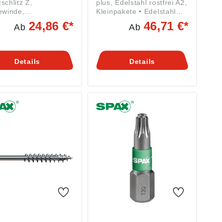
schlitz Z,
plus, Edelstahl rostfrei A2,
ewinde,
Kleinpakete • Edelstahl
lsverpackung •
rostfrei A2 1.4567,
24,86 €*
46,71 €*
Ab
Ab
nkt, gelb passiviert
gleitbeschichtet •
 Gehärtet,
Senkkopf mit Fräsrippen
beschichtet •
und T-STAR plus-Antrieb •
ewinde • Senkkopf
Mit MULTI-Kopf, 4CUT-
Details
Details
räsrippen und PZ-
Spitze und Wellenprofil •
eb • Mit MULTI-Kopf,
Mit 4CUT im auslaufenden
-Spitze und
Gewindeschaft ab 160
nprofil • ETA-
mm Schraubenlänge •
ben gemäß
ETA-12/0114 VG =
ktsicherheitsverordn
Vollgewinde TG =
(EU) 2023/998):
Teilgewinde Angaben
 International GmbH
gemäß
 KG, Kölner Straße
Produktsicherheitsverordn
, 58256 Ennepetal,
ung ((EU) 2023/998):
info@spax.com
Spax International GmbH
& Co. KG, Kölner Straße
71-77, 58256 Ennepetal,
DE, info@spax.com