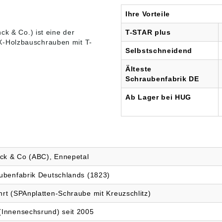
sicherheitsverordn
71-77, 58256 Ennepetal,
& Co.
Ihre Vorteile
U) 2023/998):
DE, info@spax.com
71-77
ternational GmbH
DE, 
ck & Co.) ist eine der
T-STAR plus
G, Kölner Straße
X-Holzbauschrauben mit T-
58256 Ennepetal,
Selbstschneidend
fo@spax.com
Älteste
Schraubenfabrik DE
Ab Lager bei HUG
nck & Co (ABC), Ennepetal
aubenfabrik Deutschlands (1823)
hrt (SPAnplatten-Schraube mit Kreuzschlitz)
(Innensechsrund) seit 2005