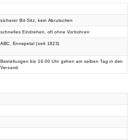
 KG, Kölner Straße
DE, info@spax.com
, 58256 Ennepetal,
info@spax.com
sicherer Bit-Sitz, kein Abrutschen
schnelles Eindrehen, oft ohne Vorbohren
ABC, Ennepetal (seit 1823)
Bestellungen bis 16:00 Uhr gehen am selben Tag in den
Versand