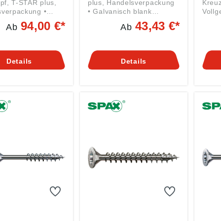
opf, T-STAR plus,
plus, Handelsverpackung
Kreuz
verpackung •
• Galvanisch blank
Vollg
A3J-Beschichtung
verzinkt A2J • Gehärtet,
Hande
94,00 €*
43,43 €*
Ab
Ab
rem hohen
gleitbeschichtet •
Verzi
onsschutz •
Senkkopf mit Fräsrippen
A2L •
t, gleitbeschichtet
und T-STAR plus-Antrieb •
gleit
rkopf mit T-STAR
Mit MULTI-Kopf, 4CUT-
Vollg
Details
Details
trieb • Mit 4CUT-
Spitze und Wellenprofil •
mit F
und Wellenprofil •
4CUT im auslaufenden
Antri
UT im auslaufenden
Gewindeschaft ab 160
4CUT
eschaft ab 160
mm Schraubenlänge •
Welle
raubenlänge •
ETA-12/0114 VG =
12/0114 Anga
14 VG =
Vollgewinde TG =
Produ
inde TG =
Teilgewinde Angaben
ung (
 Angaben
gemäß
Spax
Produktsicherheitsverordn
& Co.
sicherheitsverordn
ung ((EU) 2023/998):
71-77
U) 2023/998):
Spax International GmbH
DE, 
ternational GmbH
& Co. KG, Kölner Straße
G, Kölner Straße
71-77, 58256 Ennepetal,
58256 Ennepetal,
DE, info@spax.com
fo@spax.com