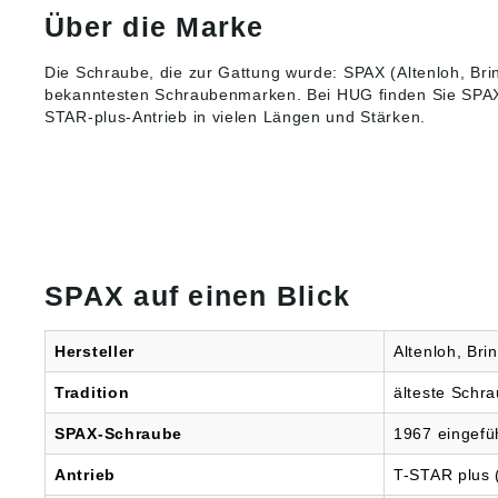
Produkt
Über die Marke
ung ((E
Spax In
Die Schraube, die zur Gattung wurde: SPAX (Altenloh, Brin
& Co. K
bekanntesten
Schraubenmarken
. Bei HUG finden Sie SPA
71-77, 
DE, in
STAR-plus-Antrieb in vielen Längen und Stärken.
SPAX auf einen Blick
Hersteller
Altenloh, Bri
Tradition
älteste Schr
SPAX-Schraube
1967 eingefü
Antrieb
T-STAR plus 