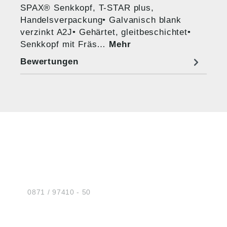
SPAX® Senkkopf, T-STAR plus,
Handelsverpackung• Galvanisch blank
verzinkt A2J• Gehärtet, gleitbeschichtet•
Senkkopf mit Fräs…
Mehr
Bewertungen
HUG® Technik und
Sicherheit GmbH
Am Industriegleis 7
D-84030 Ergolding
Tel.:
0871 / 97410 - 50
BERATUNG