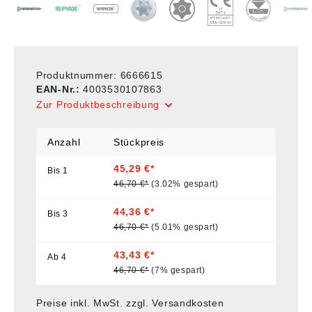
Produktnummer:
6666615
EAN-Nr.:
4003530107863
Zur Produktbeschreibung
Anzahl
Stückpreis
45,29 €*
Bis
1
46,70 €*
(3.02% gespart)
44,36 €*
Bis
3
46,70 €*
(5.01% gespart)
43,43 €*
Ab
4
46,70 €*
(7% gespart)
Preise inkl. MwSt. zzgl. Versandkosten