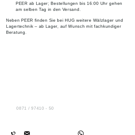
PEER ab Lager; Bestellungen bis 16:00 Uhr gehen
am selben Tag in den Versand.
Neben PEER finden Sie bei HUG weitere
Wälzlager und
Lagertechnik
– ab Lager, auf Wunsch mit fachkundiger
Beratung.
HUG® Technik und
Sicherheit GmbH
Am Industriegleis 7
D-84030 Ergolding
Tel.:
0871 / 97410 - 50
BERATUNG