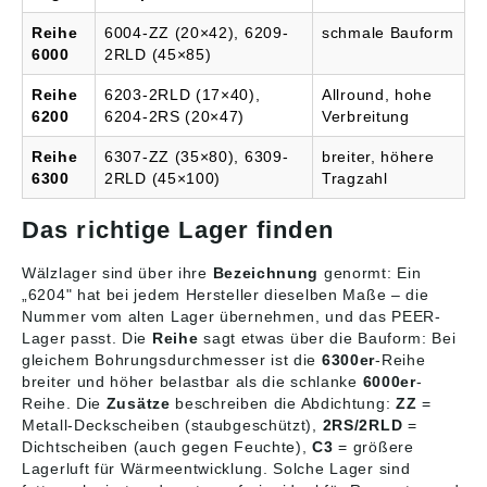
geeignet für sehr hohe
andere Lagertypen.>Die
Reihe
6004-ZZ (20×42), 6209-
schmale Bauform
Drehzahlen> geringer
Daten wurden von uns
6000
2RLD (45×85)
wartungsintensiv als
gewissenhaft
andere Lagertypen, vor
recherchiert, können
Reihe
6203-2RLD (17×40),
Allround, hohe
allem wegen der
sich aber inzwischen
Dichtscheiben mit
geändert haben.
6200
6204-2RS (20×47)
Verbreitung
Dauerfettfüllung. >Die
Abbildungen sind
Daten wurden von uns
ähnlich, Irrtum
Reihe
6307-ZZ (35×80), 6309-
breiter, höhere
gewissenhaft
vorbehalten.
6300
2RLD (45×100)
Tragzahl
recherchiert, können
sich aber inzwischen
Das richtige Lager finden
geändert haben.
Abbildungen sind
ähnlich, Irrtum
Wälzlager sind über ihre
Bezeichnung
genormt: Ein
vorbehalten.
„6204" hat bei jedem Hersteller dieselben Maße – die
Nummer vom alten Lager übernehmen, und das PEER-
Lager passt. Die
Reihe
sagt etwas über die Bauform: Bei
gleichem Bohrungsdurchmesser ist die
6300er
-Reihe
breiter und höher belastbar als die schlanke
6000er
-
Reihe. Die
Zusätze
beschreiben die Abdichtung:
ZZ
=
Metall-Deckscheiben (staubgeschützt),
2RS/2RLD
=
Dichtscheiben (auch gegen Feuchte),
C3
= größere
Lagerluft für Wärmeentwicklung. Solche Lager sind