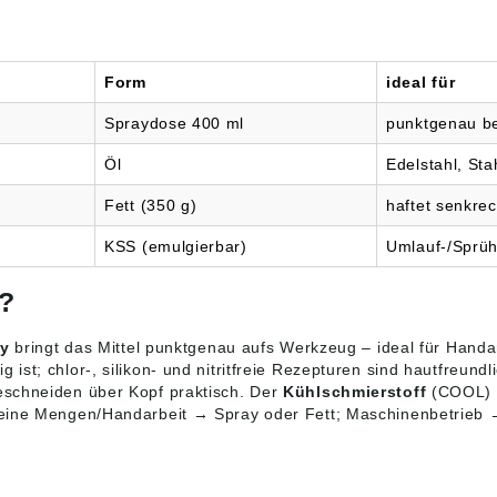
Form
ideal für
Spraydose 400 ml
punktgenau b
Öl
Edelstahl, Sta
Fett (350 g)
haftet senkre
KSS (emulgierbar)
Umlauf-/Sprü
n?
ay
bringt das Mittel punktgenau aufs Werkzeug – ideal für Hand
st; chlor-, silikon- und nitritfreie Rezepturen sind hautfreund
eschneiden über Kopf praktisch. Der
Kühlschmierstoff
(COOL) w
leine Mengen/Handarbeit → Spray oder Fett; Maschinenbetrieb