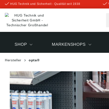
HUG Technik und Sicherheit - Qualität seit 1938
inhalt springen
SHOP
MARKENSHOPS
Hersteller
opta®