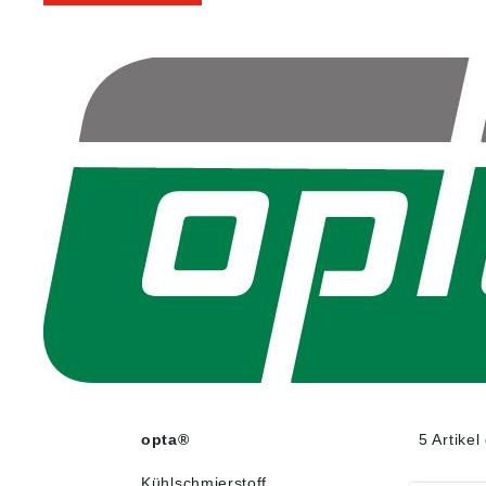
opta®
5 Artike
Kühlschmierstoff