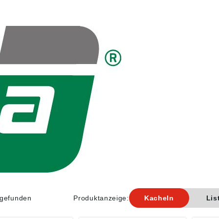
l gefunden
Produktanzeige:
Kacheln
Lis