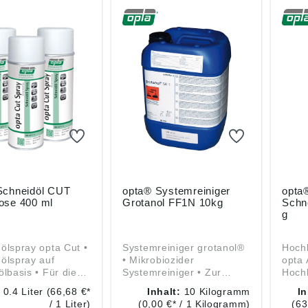
Schneidöl CUT
opta® Systemreiniger
opta
ose 400 ml
Grotanol FF1N 10kg
Schn
g
ölspray opta Cut •
Systemreiniger grotanol®
Hochl
ölspray auf
• Mikrobiozider
opta 
sis • Für die
Systemreiniger • Zur
Hochl
tung von Stahl,
Pflege und Sanierung von
auf Mi
:
0.4 Liter
(66,68 €*
Inhalt:
10 Kilogramm
In
hl, Guss und
Kreislaufsystemen und
die B
/ 1 Liter)
(0,00 €* / 1 Kilogramm)
(63