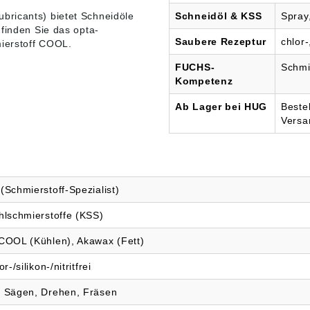
onsschutzeigensch
bricants) bietet
Schneidöle
Schneidöl & KSS
Spray
finden Sie das opta-
erungen der TRGS
Saubere Rezeptur
chlor-
ierstoff COOL.
konzentration bei
FUCHS-
Schmi
r Bearbeitung 5 %
Kompetenz
en- und
eitshinweise
Ab Lager bei HUG
Beste
ort: Achtung
nhinweise: H412:
Versa
ch für
organismen, mit
tiger
;H319: Verursacht
e Augenreizung
Schmierstoff-Spezialist)
hlschmierstoffe (KSS)
COOL (Kühlen), Akawax (Fett)
-/silikon-/nitritfrei
 Sägen, Drehen, Fräsen