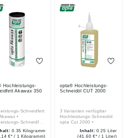
® Hochleistungs-
opta® Hochleistungs-
eidfett Akawax 350
Schneidöl CUT 2000
eistungs-Schneidfett
3 Varianten verfügbar
Akawax •
Hochleistungs-Schneidöl
eistungs-Schneidfett
opta Cut 2000 •
neralölbasis • Für
Hochleistungs-Schneidöl
halt:
0.35 Kilogramm
Inhalt:
0.25 Liter
earbeitung von
auf Mineralölbasis •
,14 €* / 1 Kilogramm)
(41,60 €* / 1 Liter)