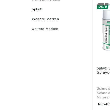
opta®
Weitere Marken
weitere Marken
opta® 
Sprayd
Schneid
Schneid
Mineralölba
Bearbei
Inhalt
Edelsta