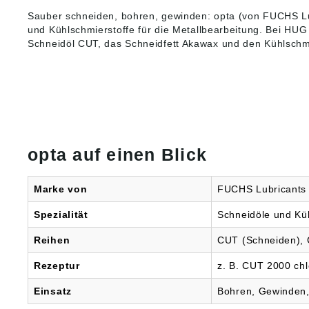
Korrosi
Sauber schneiden, bohren, gewinden: opta (von FUCHS Lu
aften • Erfüllt die
und Kühlschmierstoffe
für die Metallbearbeitung. Bei HUG 
Anford
Schneidöl CUT, das Schneidfett Akawax und den Kühlschm
611 •
Einsatz
normale
Gefahr
Sicherh
Signalw
Gefahre
Schädli
Wasser
opta auf einen Blick
langfris
Wirkung
schwer
Marke von
FUCHS Lubricants (
Spezialität
Schneidöle und Kü
Reihen
CUT (Schneiden), 
Rezeptur
z. B. CUT 2000 chlor
Einsatz
Bohren, Gewinden,