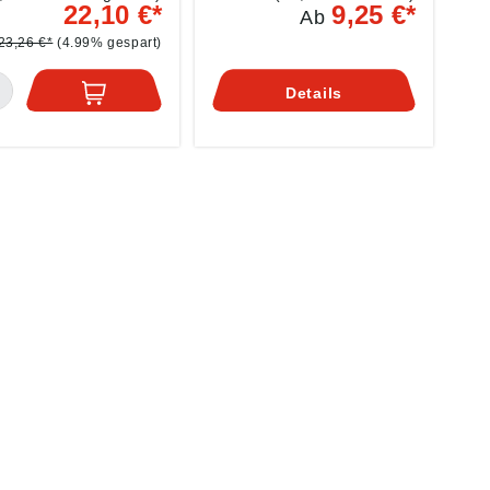
en und Edelstahl •
Einsetzbar für die Umlauf-
22,10 €*
9,25 €*
Ab
behrlich, wenn nicht
und Sprühkühlung sowie
lüssigen Ölen
zur manuellen
23,26 €*
(4.99% gespart)
hmiert werden kann,
Verarbeitung • Für die
esondere beim
Bearbeitung von Stahl,
Details
kopfgewindeschneide
Edelstahl und Aluminium
Sägen • Kein
ern, kein Tropfen •
-, silikon-, PCB- und
elfrei Angaben
äß
ktsicherheitsverordn
(EU) 2023/998):
S LUBRICANTS
MANY GmbH,
enheimer Str. 19,
9 Mannheim, DE,
fuchs-wisura.de