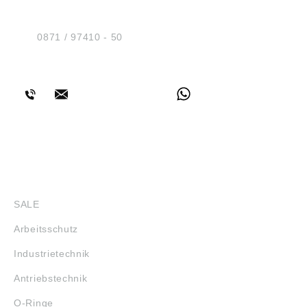
Am Industriegleis 7
D-84030 Ergolding
Tel.:
0871 / 97410 - 50
BERATUNG
SHOP
SALE
Arbeitsschutz
Industrietechnik
Antriebstechnik
O-Ringe