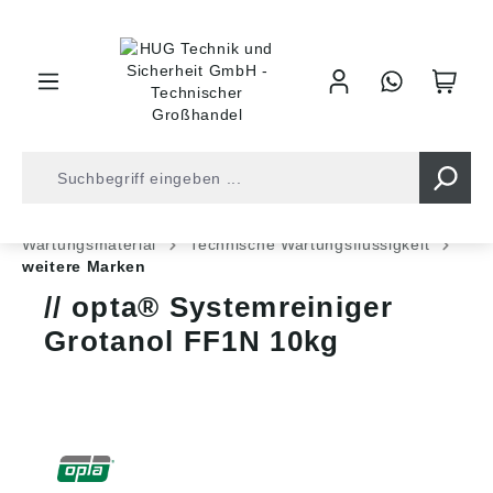
inhalt springen
Shop
Industrietechnik
Chem. Techn. Produkte
Wartungsmaterial
Technische Wartungsflüssigkeit
weitere Marken
opta® Systemreiniger
Grotanol FF1N 10kg