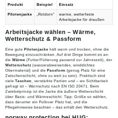
Produkt
Beispiel
Einsatz
Pilotenjacke
„Rotdorn"
warme, wetterfeste
Arbeitsjacke für draußen
Arbeitsjacke wählen – Wärme,
Wetterschutz & Passform
Eine gute
Pilotenjacke
hält warm und trocken, ohne die
Bewegung einzuschränken. Auf drei Dinge kommt es an:
die
Wärme
(Futter/Fütterung passend zur Jahreszeit), der
Wetterschutz
(wasserabweisendes, winddichtes
Obermaterial) und die
Passform
(genug Platz für eine
Zwischenschicht, ohne zu weit zu sein). Praktisch sind
viele
Taschen
, verstärkte Partien und – wo Sichtbarkeit
gefragt ist – Warnschutz nach EN ISO 20471. Beim
Zwiebelprinzip ist die Jacke die äußere Wetterschicht
über Basis- und Wärmeschicht. Tipp: Größe so wählen,
dass darunter ein Pullover Platz hat, und die
Pflegehinweise beachten – das erhält den Wetterschutz.
norway protection bei HUG: