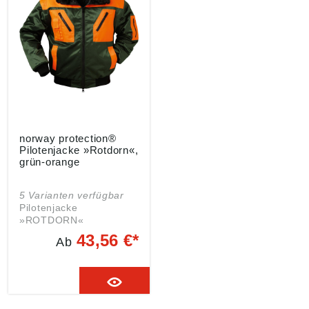
norway protection®
Pilotenjacke »Rotdorn«,
grün-orange
5 Varianten verfügbar
Pilotenjacke
»ROTDORN«
Ausführung: • Innen
43,56 €*
Ab
angenehm zu tragendes
Polyester-Futter • Außen
abriebfestes Baumwoll-
Polyester-Mischgewebe
• Wasserabweisend
durch hochwertige