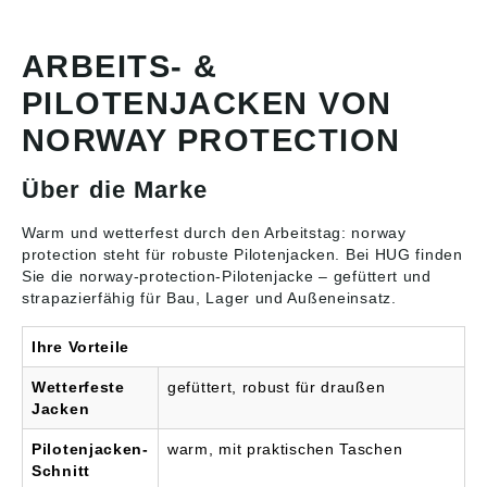
Beschichtung • Kragen
und Ärmel abnehmbar •
Bedruckbar (Firmenlogo
ARBEITS- &
etc.) • Beschichtung
PILOTENJACKEN VON
ermöglicht Reinigung
und Maschinenwäsche
NORWAY PROTECTION
bei höherer Temperatur
• Robuster 2-Wege-
Front-Reißverschluss •
Über die Marke
Webfell herausnehmbar
• Strickbund an Saum
und Ärmelsaum • Zwei
Warm und wetterfest durch den Arbeitstag: norway
Brusttaschen und
protection steht für robuste
Pilotenjacken
. Bei HUG finden
Tasche für Mobiltelefon
Sie die norway-protection-Pilotenjacke – gefüttert und
• Zwei Hüfttaschen •
strapazierfähig für Bau, Lager und Außeneinsatz.
Eine Ärmel- und eine
Innentasche Material:
Ihre Vorteile
Obermaterial: 60 %
Baumwolle, 40 %
Wetterfeste
gefüttert, robust für draußen
Polyester, ca. 250 g/m²
Futter: 100 % Polyester
Jacken
Faserpelz: 100 %
Polyester Farbe:
Pilotenjacken-
warm, mit praktischen Taschen
forstgrün-orange
Schnitt