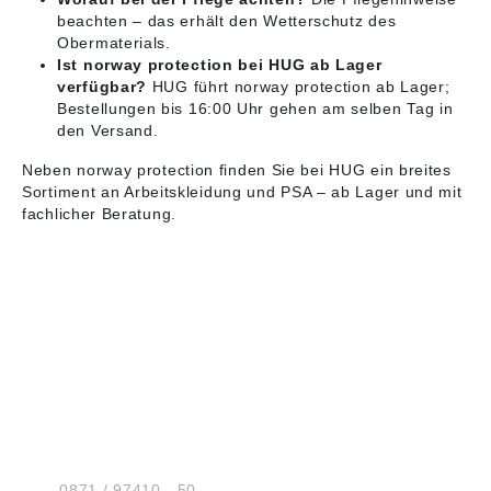
beachten – das erhält den Wetterschutz des
Obermaterials.
Ist norway protection bei HUG ab Lager
verfügbar?
HUG führt norway protection ab Lager;
Bestellungen bis 16:00 Uhr gehen am selben Tag in
den Versand.
Neben norway protection finden Sie bei HUG ein breites
Sortiment an
Arbeitskleidung
und
PSA
– ab Lager und mit
fachlicher Beratung.
HUG® Technik und
Sicherheit GmbH
Am Industriegleis 7
D-84030 Ergolding
Tel.:
0871 / 97410 - 50