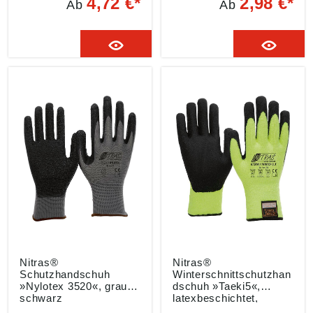
4,72 €*
2,98 €*
Ab
Ab
388, EN 407
388:2003
Eigenschaften: •
Eigenschaften:
Höchster Tragekomfort •
•Perfekter Tragekomfort
Höchste Fingerfertigkeit
•Schadstofffrei
• Sehr hoher
•Strickbund •Abriebfest
Schnittschutz • Mit
•Hohe mechanische
Strickbund • Vernäht mit
Beständigkeit
»TAEKI« Spezialgarn
•Teilbeschichtet auf
Material: Latex
Innenhand und
teilbeschichtet auf
Fingerkuppe •OEKO-Tex
Innenhand und
Standard 100
Fingerkuppen Farbe:
Anwendungsbereiche:
grau-schwarz
Für Lebensmittelkontakt
Material: Spezial-
Stretch-Strick,
Prepolymer
Polyurethane-
Teilbeschichtung Gauge:
15 Farbe: grau-schwarz
Nitras®
Nitras®
Schutzhandschuh
Winterschnittschutzhan
»Nylotex 3520«, grau-
dschuh »Taeki5«,
schwarz
latexbeschichtet,
neongelb-schwarz