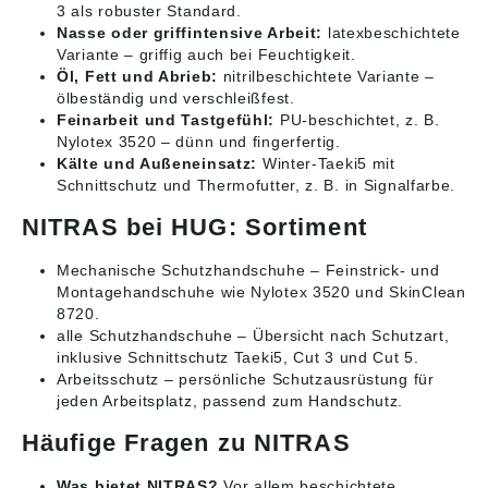
3 als robuster Standard.
Nasse oder griffintensive Arbeit:
latexbeschichtete
Variante – griffig auch bei Feuchtigkeit.
Öl, Fett und Abrieb:
nitrilbeschichtete Variante –
ölbeständig und verschleißfest.
Feinarbeit und Tastgefühl:
PU-beschichtet, z. B.
Nylotex 3520 – dünn und fingerfertig.
Kälte und Außeneinsatz:
Winter-Taeki5 mit
Schnittschutz und Thermofutter, z. B. in Signalfarbe.
NITRAS bei HUG: Sortiment
Mechanische Schutzhandschuhe
– Feinstrick- und
Montagehandschuhe wie Nylotex 3520 und SkinClean
8720.
alle Schutzhandschuhe
– Übersicht nach Schutzart,
inklusive Schnittschutz Taeki5, Cut 3 und Cut 5.
Arbeitsschutz
– persönliche Schutzausrüstung für
jeden Arbeitsplatz, passend zum Handschutz.
Häufige Fragen zu NITRAS
Was bietet NITRAS?
Vor allem beschichtete