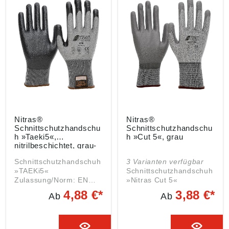
Material: Polyurethan
Material: Spezialfaser
teilbeschichtet auf
mit Polyurethan-
Innenhand und
Beschichtung auf
Fingerkuppen Farbe:
Innenhand und
grau-schwarz
Fingerkuppen Farbe:
grau-schwarz
Nitras®
Nitras®
Schnittschutzhandschu
Schnittschutzhandschu
h »Taeki5«,
h »Cut 5«, grau
nitrilbeschichtet, grau-
schwarz, Gr. L
Schnittschutzhandschuh
3 Varianten verfügbar
»TAEKi5«
Schnittschutzhandschuh
Zulassung/Norm: EN
»Nitras Cut 5«
388:2003, EN 407, EN
Zulassung/Norm: EN
4,88 €*
3,88 €*
Ab
Ab
511 Eigenschaften:
388:2016
•Höchster Tragekomfort
Eigenschaften: • Mit
•Höchste
Strickbund und
Fingerfertigkeit •Sehr
Handrücken aus