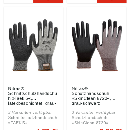
hoher Schnittschutz •Mit
Spezialfaser • Höchster
Strickbund •Vernäht mit
Tragekomfort • Höchste
»TAEKI« Spezialgarn
Fingerfertigkeit • Sehr
Material: Nitril
hoher Schnittschutz •
teilbeschichtet auf
Vernäht mit Spezialgarn
Innenhand und
Material:
Fingerkuppen Farbe:
Strickhandschuhe mit
grau-schwarz Angaben
grauer PU-Beschichtung
gemäß
auf Innenhand und
Produktsicherheitsveror
Fingerkuppen Farbe:
dnung ((EU) 2023/998):
grau
AS-Arbeitsschutz GmbH,
Heinrich-Hertz-Str. 11,
50181 Bedburg, DE,
info@asgmbh.de
Nitras®
Nitras®
Schnittschutzhandschu
Schutzhandschuh
h »Taeki5«,
»SkinClean 8720«,
latexbeschichtet, grau-
grau-schwarz
schwarz
3 Varianten verfügbar
3 Varianten verfügbar
Schnittschutzhandschuh
Schutzhandschuh
»TAEKi5«
»SkinClean 8720«
Zulassung/Norm: EN
Zulassung/Norm: EN