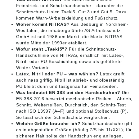
Feinstrick- und Schutzhandschuhe – darunter die
Schnittschutz-Linien Taeki5, Cut 3 und Cut 5. Dazu
kommen Warn-/Arbeitskleidung und Fußschutz.
Woher kommt NITRAS?
Aus Bedburg in Nordrhein-
Westfalen; die inhabergeführte AS Arbeitsschutz
GmbH ist seit 1986 am Markt, die Marke NITRAS
wurde Mitte der 1990er etabliert.
Wofür steht „Taeki5"?
Für die Schnittschutz-
Handschuhlinie von NITRAS, erhältlich mit Latex-,
Nitril- oder PU-Beschichtung sowie als gefütterte
Winter-Variante.
Latex, Nitril oder PU – was wählen?
Latex greift
auch nass griffig, Nitril ist abrieb- und ölbeständig,
PU bleibt dünn und tastgenau für Feinarbeiten.
Was bedeutet EN 388 bei den Handschuhen?
Die
EN 388:2016 bewertet mechanische Risiken – Abrieb,
Schnitt, Weiterreißen, Durchstich, den Schnitt-Test
nach ISO 13997 (A–F) und optional Stoßschutz (P).
So lässt sich der Schnittschutz vergleichen.
Welche Größe brauche ich?
Schutzhandschuhe gibt
es in abgestuften Größen (häufig 7/S bis 11/XXL); für
sicheren Halt sollte der Handschuh eng anliegen,