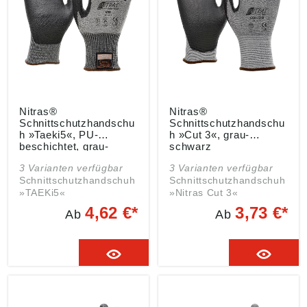
Nitras®
Nitras®
Schnittschutzhandschu
Schnittschutzhandschu
h »Taeki5«, PU-
h »Cut 3«, grau-
beschichtet, grau-
schwarz
schwarz
3 Varianten verfügbar
3 Varianten verfügbar
Schnittschutzhandschuh
Schnittschutzhandschuh
»TAEKi5«
»Nitras Cut 3«
Zulassung/Norm: EN
Zulassung/Norm: EN
4,62 €*
3,73 €*
Ab
Ab
388, EN 407
388 Eigenschaften: •
Eigenschaften: •
Teilbeschichtet auf
Höchster Tragekomfort •
Innenhand und
Höchste Fingerfertigkeit
Fingerkuppen • Mit
• Sehr hoher
Strickbund • Hoher
Schnittschutz • Mit
Schnittschutz • Höchster
Strickbund • Vernäht mit
Tragekomfort • Vernäht
»TAEKI« Spezialgarn
mit Spezialgarn