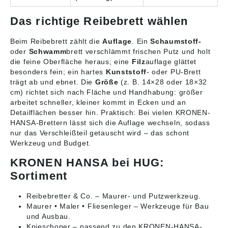
Das richtige Reibebrett wählen
Beim Reibebrett zählt die
Auflage
. Ein
Schaumstoff-
oder
Schwamm
brett verschlämmt frischen Putz und holt
die feine Oberfläche heraus; eine
Filz
auflage glättet
besonders fein; ein hartes
Kunststoff
- oder PU-Brett
trägt ab und ebnet. Die
Größe
(z. B. 14×28 oder 18×32
cm) richtet sich nach Fläche und Handhabung: größer
arbeitet schneller, kleiner kommt in Ecken und an
Detailflächen besser hin. Praktisch: Bei vielen KRONEN-
HANSA-Brettern lässt sich die Auflage wechseln, sodass
nur das Verschleißteil getauscht wird – das schont
Werkzeug und Budget.
KRONEN HANSA bei HUG:
Sortiment
Reibebretter & Co.
– Maurer- und Putzwerkzeug.
Maurer • Maler • Fliesenleger
– Werkzeuge für Bau
und Ausbau.
Knieschoner
– passend zu den KRONEN-HANSA-