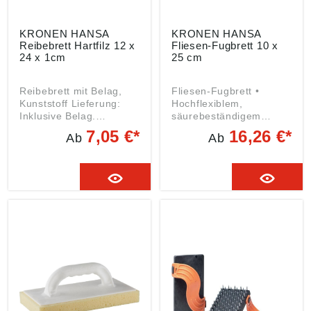
KRONEN HANSA
KRONEN HANSA
Reibebrett Hartfilz 12 x
Fliesen-Fugbrett 10 x
24 x 1cm
25 cm
Reibebrett mit Belag,
Fliesen-Fugbrett •
Kunststoff Lieferung:
Hochflexiblem,
Inklusive Belag.
säurebeständigem
Angaben gemäß
Spezialbelag • Geeignet
7,05 €*
16,26 €*
Ab
Ab
Produktsicherheitsveror
zum Einfugen von
dnung ((EU) 2023/998):
Fliesen bzw.
Kronen-Hansa-Werk
keramischen
GmbH & Co.KG,
Belagbaustoffen •
Gewerbering 17, 49393
Speziell für
Lohne, DE,
Epoxifugenmasse •
info@kronen-hansa-
Harte Ausführung
werk.com
Angaben gemäß
Produktsicherheitsveror
dnung ((EU) 2023/998):
Kronen-Hansa-Werk
GmbH & Co.KG,
Gewerbering 17, 49393
Lohne, DE,