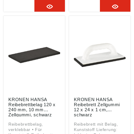
Produktsicherheitsveror
Produktsicherheitsveror
dnung ((EU) 2023/998):
dnung ((EU) 2023/998):
Kronen-Hansa-Werk
Kronen-Hansa-Werk
GmbH & Co.KG,
GmbH & Co.KG,
Gewerbering 17, 49393
Gewerbering 17, 49393
Lohne, DE,
Lohne, DE,
info@kronen-hansa-
info@kronen-hansa-
werk.com
werk.com
KRONEN HANSA
KRONEN HANSA
Reibebrettbelag 120 x
Reibebrett Zellgummi
240 mm, 10 mm
12 x 24 x 1 cm,
Zellgummi, schwarz
schwarz
Reibebrettbelag,
Reibebrett mit Belag,
verklebbar • Für
Kunststoff Lieferung: