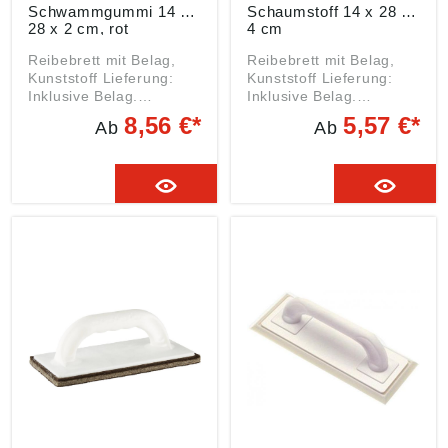
Schwammgummi 14 x
Schaumstoff 14 x 28 x
28 x 2 cm, rot
4 cm
Reibebrett mit Belag,
Reibebrett mit Belag,
Kunststoff Lieferung:
Kunststoff Lieferung:
Inklusive Belag.
Inklusive Belag.
Angaben gemäß
Angaben gemäß
8,56 €*
5,57 €*
Ab
Ab
Produktsicherheitsveror
Produktsicherheitsveror
dnung ((EU) 2023/998):
dnung ((EU) 2023/998):
Kronen-Hansa-Werk
Kronen-Hansa-Werk
GmbH & Co.KG,
GmbH & Co.KG,
Gewerbering 17, 49393
Gewerbering 17, 49393
Lohne, DE,
Lohne, DE,
info@kronen-hansa-
info@kronen-hansa-
werk.com
werk.com