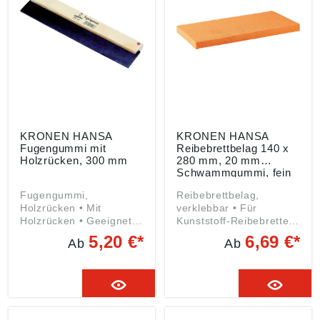
KRONEN HANSA
KRONEN HANSA
Fugengummi mit
Reibebrettbelag 140 x
Holzrücken, 300 mm
280 mm, 20 mm
Schwammgummi, fein
Fugengummi,
Reibebrettbelag,
Holzrücken • Mit
verklebbar • Für
Holzrücken • Geeignet
Kunststoff-Reibebretter
zum Verfugen Angaben
• Verklebbar, nicht
5,20 €*
6,69 €*
Ab
Ab
gemäß
selbstklebend Angaben
Produktsicherheitsveror
gemäß
dnung ((EU) 2023/998):
Produktsicherheitsveror
Kronen-Hansa-Werk
dnung ((EU) 2023/998):
GmbH & Co.KG,
Kronen-Hansa-Werk
Gewerbering 17, 49393
GmbH & Co.KG,