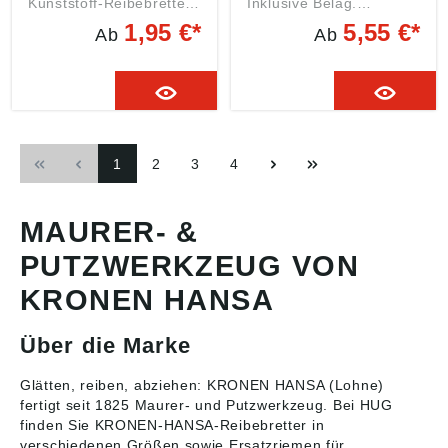
Kunststoff-Reibebretter
Inklusive Belag.
• Verklebbar, nicht
Angaben gemäß
1,95 €*
5,55 €*
Ab
Ab
selbstklebend Angaben
Produktsicherheitsveror
gemäß
dnung ((EU) 2023/998):
Produktsicherheitsveror
Kronen-Hansa-Werk
dnung ((EU) 2023/998):
GmbH & Co.KG,
Kronen-Hansa-Werk
Gewerbering 17, 49393
GmbH & Co.KG,
Lohne, DE,
Gewerbering 17, 49393
info@kronen-hansa-
1
2
3
4
Lohne, DE,
werk.com
info@kronen-hansa-
werk.com
MAURER- &
PUTZWERKZEUG VON
KRONEN HANSA
Über die Marke
Glätten, reiben, abziehen: KRONEN HANSA (Lohne)
fertigt seit 1825
Maurer- und Putzwerkzeug
. Bei HUG
finden Sie KRONEN-HANSA-Reibebretter in
verschiedenen Größen sowie Ersatzriemen für