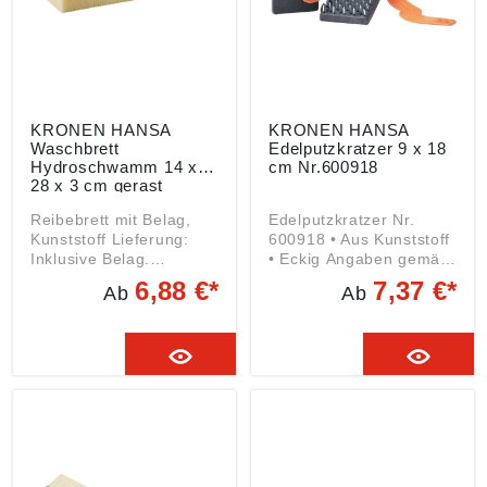
info@kronen-hansa-
werk.com
KRONEN HANSA
KRONEN HANSA
Waschbrett
Edelputzkratzer 9 x 18
Hydroschwamm 14 x
cm Nr.600918
28 x 3 cm gerast
Reibebrett mit Belag,
Edelputzkratzer Nr.
Kunststoff Lieferung:
600918 • Aus Kunststoff
Inklusive Belag.
• Eckig Angaben gemäß
Angaben gemäß
Produktsicherheitsveror
6,88 €*
7,37 €*
Ab
Ab
Produktsicherheitsveror
dnung ((EU) 2023/998):
dnung ((EU) 2023/998):
Kronen-Hansa-Werk
Kronen-Hansa-Werk
GmbH & Co.KG,
GmbH & Co.KG,
Gewerbering 17, 49393
Gewerbering 17, 49393
Lohne, DE,
Lohne, DE,
info@kronen-hansa-
info@kronen-hansa-
werk.com
werk.com