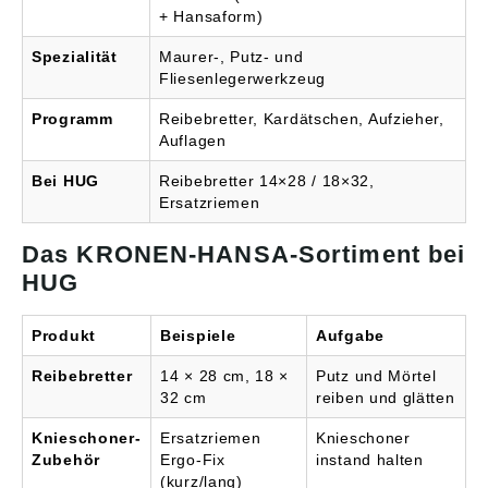
+ Hansaform)
Spezialität
Maurer-, Putz- und
Fliesenlegerwerkzeug
Programm
Reibebretter, Kardätschen, Aufzieher,
Auflagen
Bei HUG
Reibebretter 14×28 / 18×32,
Ersatzriemen
Das KRONEN-HANSA-Sortiment bei
HUG
Produkt
Beispiele
Aufgabe
Reibebretter
14 × 28 cm, 18 ×
Putz und Mörtel
32 cm
reiben und glätten
Knieschoner-
Ersatzriemen
Knieschoner
Zubehör
Ergo-Fix
instand halten
(kurz/lang)