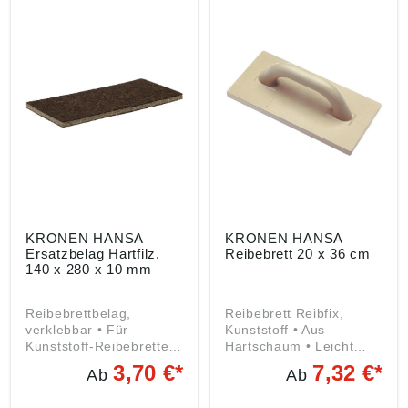
Lohne, DE,
Gewerbering 17, 49393
info@kronen-hansa-
Lohne, DE,
werk.com
info@kronen-hansa-
werk.com
KRONEN HANSA
KRONEN HANSA
Ersatzbelag Hartfilz,
Reibebrett 20 x 36 cm
140 x 280 x 10 mm
Reibebrettbelag,
Reibebrett Reibfix,
verklebbar • Für
Kunststoff • Aus
Kunststoff-Reibebretter
Hartschaum • Leicht
• Verklebbar, nicht
formbeständig und
3,70 €*
7,32 €*
Ab
Ab
selbstklebend Angaben
verzugsfrei Angaben
gemäß
gemäß