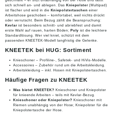
geschnallt – er sitzt unabhängig von der Hose und lässt
sich schnell an- und ablegen. Das
Kniepolster
(Multipad)
ist flacher und wird in die
Kniepolstertaschen
einer
Arbeitshose geschoben – komfortabel, weil nichts drückt
oder verrutscht. Beim Bezug zählt die Beanspruchung:
Kevlar
ist besonders schnitt- und abriebfest und damit
erste Wahl auf rauen, harten Böden;
Poly
ist die leichtere
Standardlösung. Wer viel kniet, schützt mit dem
passenden KNEETEK-Modell langfristig die Gelenke.
KNEETEK bei HUG: Sortiment
Knieschoner
– Profiline-, Safetek- und HiVis-Modelle.
Accessoires
– Zubehör rund um die Arbeitskleidung.
Arbeitskleidung
– inkl. Hosen mit Kniepolstertaschen.
Häufige Fragen zu KNEETEK
Was bietet KNEETEK?
Knieschoner und Kniepolster
für knieende Arbeiten – teils mit Kevlar-Bezug.
Knieschoner oder Kniepolster?
Knieschoner mit
Riemen unabhängig von der Hose; Kniepolster für die
Kniepolstertasche der Hose.