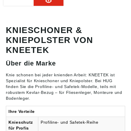
Kälteisolation
Ausführung: • Niedriges
Gewicht • Universeller
Trage- und
Aufhängegriff •
Beständig gegen Öl,
KNIESCHONER &
Bremsenreiniger, Benzin
KNIEPOLSTER VON
• Abwaschbar • Maße:
450 mm x 190 mm x 23
KNEETEK
mm, ca. 100 g/Stück
Material: Polyethylen-
Schaum,
Über die Marke
geschlossenzellig
Farbe: rot Angaben
gemäß
Knie schonen bei jeder knienden Arbeit: KNEETEK ist
Produktsicherheitsveror
Spezialist für
Knieschoner und Kniepolster
. Bei HUG
dnung ((EU) 2023/998):
finden Sie die Profiline- und Safetek-Modelle, teils mit
KNEETEK GmbH, Auf
robustem Kevlar-Bezug – für Fliesenleger, Monteure und
der Kaiserbitz 3, 51147
Bodenleger.
Köln, DE,
Info@kneetek.de
Ihre Vorteile
Knieschutz
Profiline- und Safetek-Reihe
für Profis