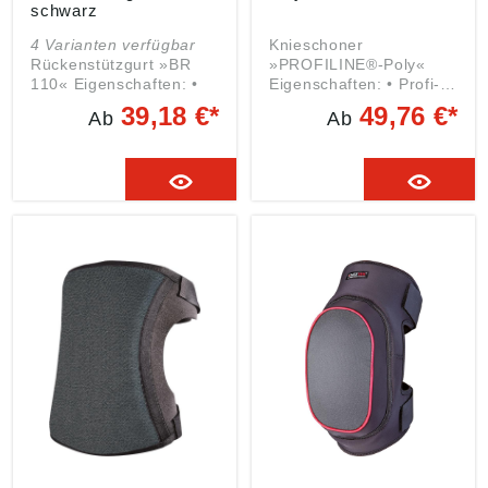
schwarz
4 Varianten verfügbar
Knieschoner
Rückenstützgurt »BR
»PROFILINE®-Poly«
110« Eigenschaften: •
Eigenschaften: • Profi-
Hochsichtbarer und
Knieschoner •
39,18 €*
49,76 €*
Ab
Ab
anatomisch geformter
Erfolgreich bestandene
Rückenstützgurt •
Baumusterprüfungen •
Individuelle
Bis 30 °C waschbar •
Anpassungsfähigkeit
Erfüllen alle Kriterien
und Stützleistung •
der DIN EN 14404, PSA
Hoher Tragekomfort
Typ 1 Ausführung: •
durch luftdurchlässiges
Speziell
Material • Optimaler Sitz
rutschhemmende
und Halt durch
Polyurethan-
rutschhemmende
Beschichtung sorgt für
Elemente und
„Grip” • Für alle
Verstärkungen aus
Anwender konzipiert, die
Kunststoffstäben
einen festen
Ausführung: •
Bodenkontakt
Verstellbare und
bevorzugen • Bequeme
abnehmbare Träger •
Trageeigenschaften •
Leichte Handhabung •
Universell einsetzbar •
Vereinigt die positiven
Stark rutschhemmend •
Eigenschaften eines
Ideal für Fliesenleger,