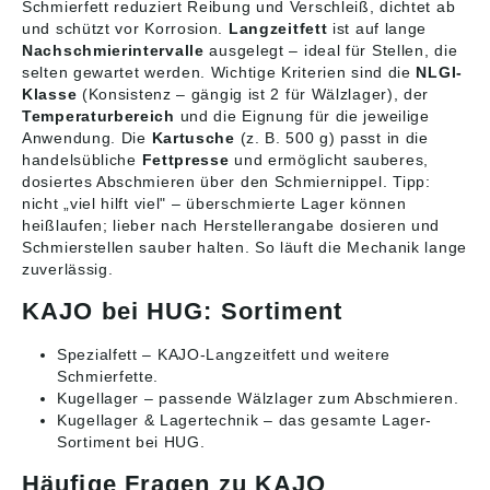
Schmierfett reduziert Reibung und Verschleiß, dichtet ab
und schützt vor Korrosion.
Langzeitfett
ist auf lange
Nachschmierintervalle
ausgelegt – ideal für Stellen, die
selten gewartet werden. Wichtige Kriterien sind die
NLGI-
Klasse
(Konsistenz – gängig ist 2 für Wälzlager), der
Temperaturbereich
und die Eignung für die jeweilige
Anwendung. Die
Kartusche
(z. B. 500 g) passt in die
handelsübliche
Fettpresse
und ermöglicht sauberes,
dosiertes Abschmieren über den Schmiernippel. Tipp:
nicht „viel hilft viel" – überschmierte Lager können
heißlaufen; lieber nach Herstellerangabe dosieren und
Schmierstellen sauber halten. So läuft die Mechanik lange
zuverlässig.
KAJO bei HUG: Sortiment
Spezialfett
– KAJO-Langzeitfett und weitere
Schmierfette.
Kugellager
– passende Wälzlager zum Abschmieren.
Kugellager & Lagertechnik
– das gesamte Lager-
Sortiment bei HUG.
Häufige Fragen zu KAJO