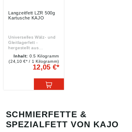
Langzeitfett LZR 500g
Kartusche KAJO
Universelles Wälz- und
Gleitlagerfett -
hergestellt aus
hochwertigen Grundölen
Inhalt:
0.5 Kilogramm
unter Verwendung von
(24,10 €* / 1 Kilogramm)
Lithiumseifen als
12,05 €*
Verdicker oxidations-
und wasserbeständig
haftfest druckbelastbar
korrosionsschützend
hohe Walkstabilität Es
wird für Kraftfahrzeuge,
Industriemaschinen und
alle Maschinen und
Geräte des Bereiches
SCHMIERFETTE &
Bau-Steine-Erden.
SPEZIALFETT VON KAJO
NLGI-Klasse: 2 (DIN 51
818) empfohlen.