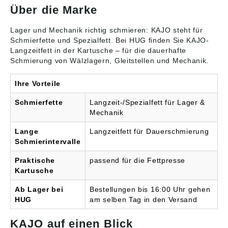
Schraubkartusche mit
Über die Marke
500 g Angaben gemäß
Produktsicherheitsveror
dnung ((EU) 2023/998):
Lager und Mechanik richtig schmieren: KAJO steht für
KAJO GmbH,
Schmierfette und Spezialfett
. Bei HUG finden Sie KAJO-
Boschstr.13, 59609
Langzeitfett in der Kartusche – für die dauerhafte
Anroechte, DE,
Schmierung von Wälzlagern, Gleitstellen und Mechanik.
schmierstoffe@KAJO.de
Ihre Vorteile
Schmierfette
Langzeit-/Spezialfett für Lager &
Mechanik
Lange
Langzeitfett für Dauerschmierung
Schmierintervalle
Praktische
passend für die Fettpresse
Kartusche
Ab Lager bei
Bestellungen bis 16:00 Uhr gehen
HUG
am selben Tag in den Versand
KAJO auf einen Blick