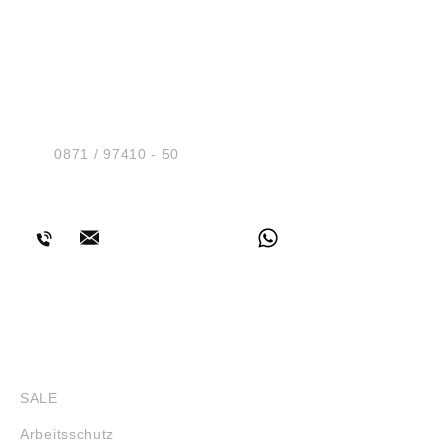
HUG® Technik und
Sicherheit GmbH
Am Industriegleis 7
D-84030 Ergolding
Tel.:
0871 / 97410 - 50
BERATUNG
SHOP
SALE
Arbeitsschutz