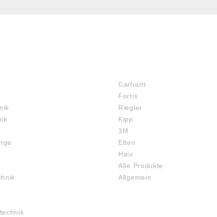
MARKENSHOPS
Carhartt
z
Fortis
nik
Riegler
nik
Kipp
3M
inge
Elten
Haix
Alle Produkte
chnik
Allgemein
technik