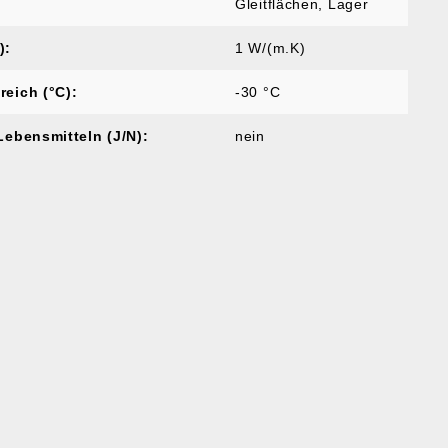
Gleitflächen
, Lager
):
1 W/(m.K)
reich (°C):
-30 °C
Lebensmitteln (J/N):
nein