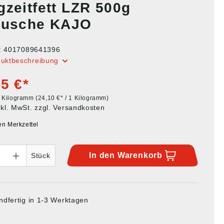
gzeitfett LZR 500g
tusche KAJO
:
4017089641396
duktbeschreibung
5 €*
5 Kilogramm
(24,10 €* / 1 Kilogramm)
nkl. MwSt. zzgl. Versandkosten
en Merkzettel
In den
Warenkorb
Stück
ndfertig in 1-3 Werktagen