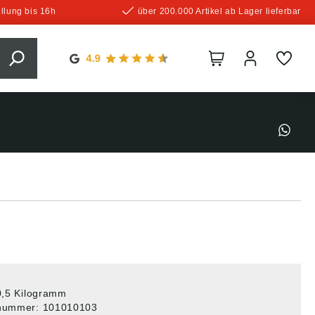
llung bis 16h
über 200.000 Artikel ab Lager lieferbar
0,5 Kilogramm
tnummer:
101010103