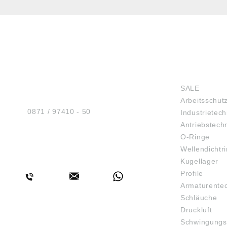
HUG® Technik und
SHOP
Sicherheit GmbH
SALE
Am Industriegleis 7
Arbeitsschut
D-84030 Ergolding
Tel.:
0871 / 97410 - 50
Industrietech
Antriebstech
O-Ringe
Wellendichtr
BERATUNG
Kugellager
Profile
Armaturente
Schläuche
Druckluft
Schwingungs