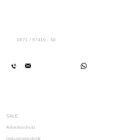
HUG® Technik und
Sicherheit GmbH
Am Industriegleis 7
D-84030 Ergolding
Tel.:
0871 / 97410 - 50
BERATUNG
SHOP
SALE
Arbeitsschutz
Industrietechnik