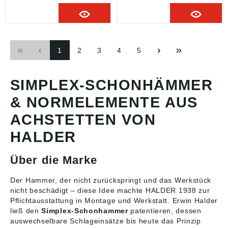
Schraubstock,
Schraubstock,
Blechbearbeitung,
Blechbearbeitung,
Montage scharfkantiger
Montage scharfkantiger
Werkstücke,
Werkstücke,
Montage-/Reparaturarb
Montage-/Reparaturarb
1
2
3
4
5
eiten im Kfz-/Nfz-
eiten im Kfz-/Nfz-
Bereich, Gerüstbau,
Bereich, Gerüstbau,
Richtarbeiten,
Richtarbeiten,
Gehäusemontage,
Gehäusemontage,
SIMPLEX-SCHONHÄMMER
Anlagenbau,
Anlagenbau,
Wartungsarbeiten,
Wartungsarbeiten,
& NORMELEMENTE AUS
Instandhaltungsarbeiten
Instandhaltungsarbeiten
Angaben gemäß
Angaben gemäß
ACHSTETTEN VON
Produktsicherheitsveror
Produktsicherheitsveror
HALDER
dnung ((EU) 2023/998):
dnung ((EU) 2023/998):
Erwin Halder KG, Erwin-
Erwin Halder KG, Erwin-
Halder-Str. 5-9, 88480
Halder-Str. 5-9, 88480
Über die Marke
Achstetten-Bronnen,
Achstetten-Bronnen,
DE, info@halder.de
DE, info@halder.de
Der Hammer, der nicht zurückspringt und das Werkstück
nicht beschädigt – diese Idee machte HALDER 1938 zur
Pflichtausstattung in Montage und Werkstatt. Erwin Halder
ließ den
Simplex-Schonhammer
patentieren, dessen
auswechselbare Schlageinsätze bis heute das Prinzip