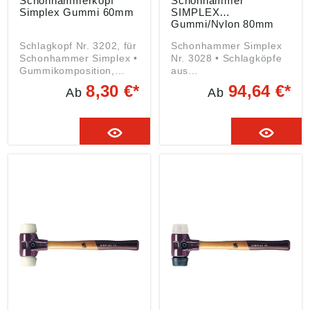
Schonhammerkopf
Schonhammer
Simplex Gummi 60mm
SIMPLEX
Gummi/Nylon 80mm
Schlagkopf Nr. 3202, für
Schonhammer Simplex
Schonhammer Simplex •
Nr. 3028 • Schlagköpfe
Gummikomposition,
aus
mittelhart • Dämpfend •
Gummikomposition/Nylo
8,30 €*
94,64 €*
Ab
Ab
Für
n, mittelhart/hart •
Garten-/Landschaftsbau
Gehäuse aus Stahlguss,
, Pflasterarbeiten,
zweigeteilt • Spannen
Randsteine setzen,
mit einer Schraube •
Mauerwerk/Treppen
Holzstiel • Sämtliche
setzen, Zaunbau,
Einzelteile sind
Gerüstbau, Zeltbau,
austauschbar • Für
Fertighausbau,
Montage scharfkantiger
Zimmerei,
Werkstücke,
Wartungs-/Reparaturarb
Gehäusemontage,
eiten Angaben gemäß
Anlagenbau, Hallenbau,
Produktsicherheitsveror
Stahlbau, Messebau,
dnung ((EU) 2023/998):
Reparatur-/Instandhaltu
Erwin Halder KG, Erwin-
ngsarbeiten Angaben
Halder-Str. 5-9, 88480
gemäß
Achstetten-Bronnen,
Produktsicherheitsveror
DE, info@halder.de
dnung ((EU) 2023/998):
Erwin Halder KG, Erwin-