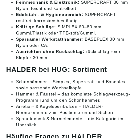
Feinmechanik & Elektronik:
SUPERCRAFT 30 mm
Nylon, leicht und kontrolliert.
Edelstahl- & Hygienebereich:
SUPERCRAFT
rostfrei, korrosionsbeständig.
Kräftige Schläge:
SIMPLEX 60–80 mm
Gummi/Plastik oder TPE-soft/Gummi.
Sparsamer Werkstatthammer:
BASEPLEX 30 mm
Nylon oder CA.
Ausrichten ohne Rückschlag:
rückschlagfreier
Klopfer 30 mm.
HALDER bei HUG: Sortiment
Schonhämmer
– Simplex, Supercraft und Baseplex
sowie passende Wechselköpfe.
Hämmer & Fäustel
– das komplette Schlagwerkzeug-
Programm rund um den Schonhammer.
Arretier- & Kugelsperrbolzen
– HALDER-
Normelemente zum Positionieren und Sichern.
Spanntechnik & Normelemente
– die Kategorie im
Überblick.
Häufige Fragen zu HALDER